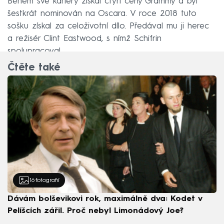
Během své kariéry získal čtyři ceny Grammy a byl
šestkrát nominován na Oscara. V roce 2018 tuto
sošku získal za celoživotní dílo. Předával mu ji herec
a režisér Clint Eastwood, s nímž Schifrin
spolupracoval.
Čtěte také
16
fotografií
Dávám bolševikovi rok, maximálně dva: Kodet v
Pelíšcích zářil. Proč nebyl Limonádový Joe?