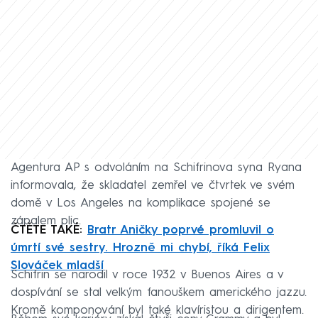
Agentura AP s odvoláním na Schifrinova syna Ryana
informovala, že skladatel zemřel ve čtvrtek ve svém
domě v Los Angeles na komplikace spojené se
zápalem plic.
ČTĚTE TAKÉ:
Bratr Aničky poprvé promluvil o
úmrtí své sestry. Hrozně mi chybí, říká Felix
Slováček mladší
Schifrin se narodil v roce 1932 v Buenos Aires a v
dospívání se stal velkým fanouškem amerického jazzu.
Kromě komponování byl také klavíristou a dirigentem.