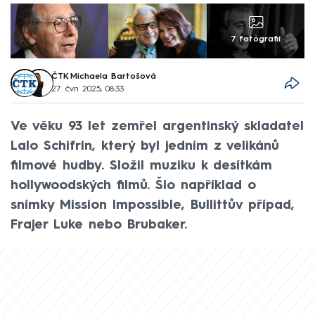
7 fotografií
ČTK
,
Michaela Bartošová
27. čvn 2025, 08:33
Ve věku 93 let zemřel argentinský skladatel
Lalo Schifrin, který byl jedním z velikánů
filmové hudby. Složil muziku k desítkám
hollywoodských filmů. Šlo například o
snímky Mission Impossible, Bullittův případ,
Frajer Luke nebo Brubaker.