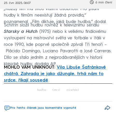
6 min čtení
25. čvn 2025, 06:07
„Každý film má svou vlastní osobnost. Pro psaní
hudby k filmům neexistují žádná pravidla,“
poznamenal. „Film diktuje, jaká bude hudba,“ dodal.
Schifrin složil hudbu rovněž k televiznímu seriálu
Starsky a Hutch
(1975) nebo k velkému finálovému
vystoupení na mistrovství světa ve fotbale v Itálii v
roce 1990, kde poprvé společně zpívali Tři tenoři –
Plácido Domingo, Luciano Pavarotti a José Carreras.
Dílo se stalo jedním z nejprodávanějších v historii
klasické hudby, dodala AP.
MOHLO VÁM UNIKNOUT:
Vila Libuše Šafránkové
chátrá. Zahrada je jako džungle, trhá nám to
srdce, říkají sousedé
Failed to fetch
hudba
úmrtí
skladatel
Pro tento článek jsou komentáře vypnuté