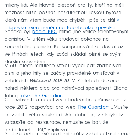
miliony lidí. Ale hlavně, alespoň pro ty, kteří ho měli
možnost blíže poznat, neskutečnou lidskou bytostí,
která nám všem bude moc chybět,“ píše se dál
v
příspěvku zveřejněném na Facebooku zpěváka
.
Sedaka byl
podle BBC
mimo jiné velice talentovaným
pianistou. V útlém věku studoval dokonce na
koncertního pianistu. Ke komponování se dostal až
ve třinácti letech, kdy začal skládat písně se svým
starším sousedem.
V 60. letech minulého století vydal pár známějších
písní a jeho hity se začaly pravidelně umisťovat v
žebříčcích
Billboard TOP 10.
V 70. letech dokonce
nahrál některá alba pro nahrávací společnost Eltona
Johna,
píše The Guardian
.
O pozitivech a negativech hudebního průmyslu se v
roce 2012 rozpovídal pro web
The Guardian
: „Musíte
se vzdát svého soukromí. Ale dobré je, že kdykoliv
vstoupíte do restaurace, nemusíte se bát, že
nedostanete stůl,“ vtipkoval.
Sedaka během své profesní dráhy získal pětkrát cenu