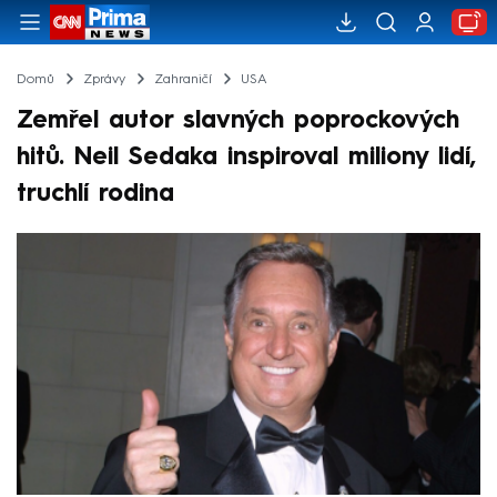
Domů
Zprávy
Zahraničí
USA
Zemřel autor slavných poprockových
hitů. Neil Sedaka inspiroval miliony lidí,
truchlí rodina