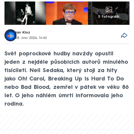
5 fotografií
Jan Kloz
28. úno 2026, 14:40
Svět poprockové hudby navždy opustil
jeden z nejdéle působících autorů minulého
tisíciletí. Neil Sedaka, který stojí za hity
jako Oh! Carol, Breaking Up Is Hard To Do
nebo Bad Blood, zemřel v pátek ve věku 86
let. O jeho náhlém úmrtí informovala jeho
rodina.