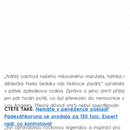
„Náhlý odchod našeho milovaného manžela, tatínka i
dědečka Neila Sedaky nás hluboce zasáhl,“ oznámila
v pátek zpěvákova rodina. Zpráva o jeho úmrtí přišla
jen pár hodin poté, co byl převezen do nemocnice v
Los Angeles. Přesný důvod smrti nebyl specifikován.
ČTĚTE TAKÉ:
Nemáte v peněžence poklad?
Padesátikoruna se prodala za 130 tisíc. Expert
radí, co kontrolovat
„Byl opravdovou rockovou legendou a inspirací pro