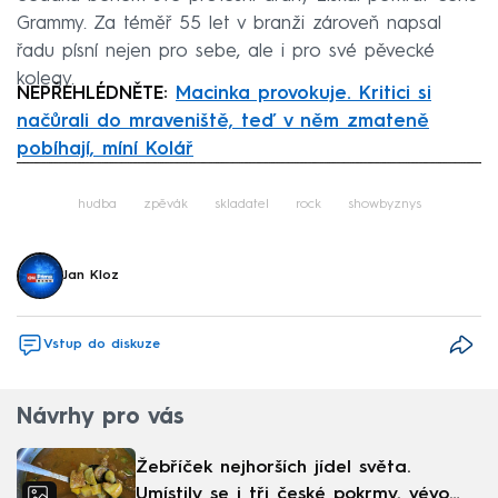
Grammy. Za téměř 55 let v branži zároveň napsal
řadu písní nejen pro sebe, ale i pro své pěvecké
kolegy.
NEPŘEHLÉDNĚTE:
Macinka provokuje. Kritici si
načůrali do mraveniště, teď v něm zmateně
pobíhají, míní Kolář
Failed to fetch
hudba
zpěvák
skladatel
rock
showbyznys
Jan Kloz
Vstup do diskuze
Návrhy pro vás
Žebříček nejhorších jídel světa.
Umístily se i tři české pokrmy, vévodí