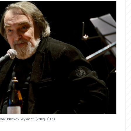
ník Jaroslav Wykrent.
Zdroj: ČTK