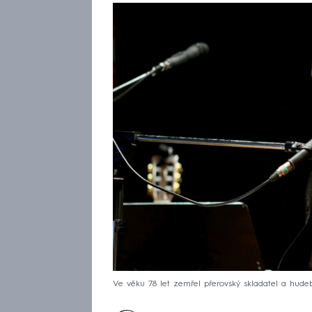
Ve věku 78 let zemřel přerovský skladatel a hudeb