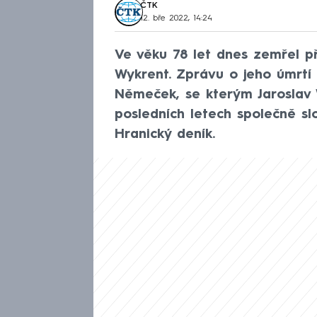
ČTK
12. bře 2022, 14:24
Ve věku 78 let dnes zemřel př
Wykrent. Zprávu o jeho úmrtí p
Němeček, se kterým Jaroslav
posledních letech společně slo
Hranický deník.