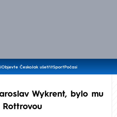
í
Objevte Česko
Jak ušetřit
Sport
Počasí
aroslav Wykrent, bylo mu
o Rottrovou