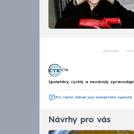
zpěvačka
úmrt
ČTK
Spolehlivý, rychlý a nezávislý zpravodajs
Pro tento článek jsou komentáře vypnuté
Návrhy pro vás