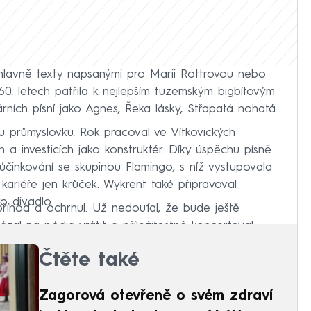
 hlavně texty napsanými pro Marii Rottrovou nebo
0. letech patřila k nejlepším tuzemským bigbítovým
ních písní jako Agnes, Řeka lásky, Střapatá nohatá
ou průmyslovku. Rok pracoval ve Vítkovických
a investicích jako konstruktér. Díky úspěchu písně
účinkování se skupinou Flamingo, s níž vystupovala
 kariéře jen krůček. Wykrent také připravoval
o divadlo.
příhod a ochrnul. Už nedoufal, že bude ještě
zal na pódia vrátit a příležitostně koncertoval.
Čtěte také
Zagorová otevřeně o svém zdraví