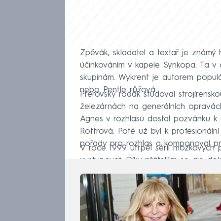
Zpěvák, skladatel a textař je známý
účinkováním v kapele Synkopa. Ta v 6
skupinám. Wykrent je autorem populár
nebo Pentle růžová.
Přerovský rodák studoval strojírensk
železárnách na generálních opravách 
Agnes v rozhlasu dostal pozvánku k 
Rottrová. Poté už byl k profesionální
pořady pro rozhlas a komponoval pr
V roce 1999 utrpěl sérii mozkových 
vystupovat. Díky přátelům se ale doká