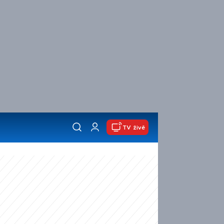
TV živě