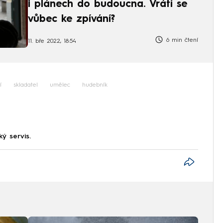
i plánech do budoucna. Vrátí se
vůbec ke zpívání?
6 min čtení
11. bře 2022, 18:54
í
skladatel
umělec
hudebník
ký servis.