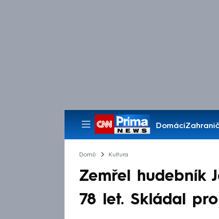
Domácí
Zahranič
Pořady
Domů
Kultura
Zemřel hudebník J
78 let. Skládal pr