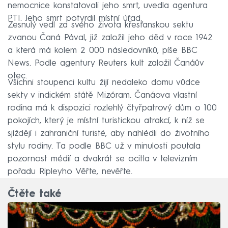
nemocnice konstatovali jeho smrt, uvedla agentura
PTI. Jeho smrt potvrdil místní úřad.
Zesnulý vedl za svého života křesťanskou sektu
zvanou Čaná Pával, již založil jeho děd v roce 1942
a která má kolem 2 000 následovníků, píše BBC
News. Podle agentury Reuters kult založil Čanáův
otec.
Všichni stoupenci kultu žijí nedaleko domu vůdce
sekty v indickém státě Mizóram. Čanáova vlastní
rodina má k dispozici rozlehlý čtyřpatrový dům o 100
pokojích, který je místní turistickou atrakcí, k níž se
sjíždějí i zahraniční turisté, aby nahlédli do životního
stylu rodiny. Ta podle BBC už v minulosti poutala
pozornost médií a dvakrát se ocitla v televizním
pořadu Ripleyho Věřte, nevěřte.
Čtěte také