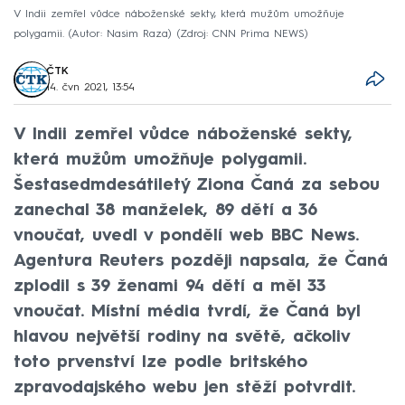
V Indii zemřel vůdce náboženské sekty, která mužům umožňuje
polygamii. (Autor: Nasim Raza)
Zdroj: CNN Prima NEWS
ČTK
14. čvn 2021, 13:54
V Indii zemřel vůdce náboženské sekty,
která mužům umožňuje polygamii.
Šestasedmdesátiletý Ziona Čaná za sebou
zanechal 38 manželek, 89 dětí a 36
vnoučat, uvedl v pondělí web BBC News.
Agentura Reuters později napsala, že Čaná
zplodil s 39 ženami 94 dětí a měl 33
vnoučat. Místní média tvrdí, že Čaná byl
hlavou největší rodiny na světě, ačkoliv
toto prvenství lze podle britského
zpravodajského webu jen stěží potvrdit.