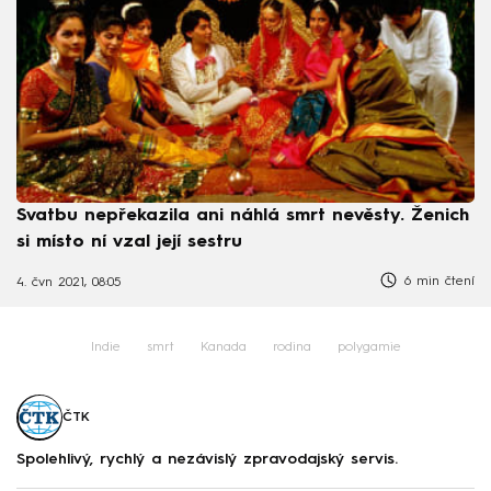
Svatbu nepřekazila ani náhlá smrt nevěsty. Ženich
si místo ní vzal její sestru
6 min čtení
4. čvn 2021, 08:05
Indie
smrt
Kanada
rodina
polygamie
ČTK
Spolehlivý, rychlý a nezávislý zpravodajský servis.