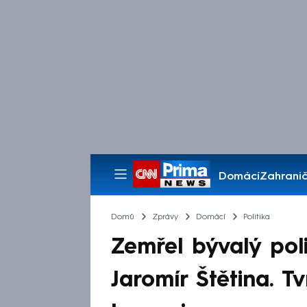
Domácí
Zahranič
Pořady
Domů
Zprávy
Domácí
Politika
Zemřel bývalý poli
Jaromír Štětina. T