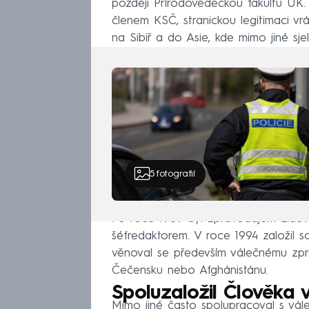
později Přírodovědeckou fakultu UK. 
členem KSČ, stranickou legitimaci vr
na Sibiř a do Asie, kde mimo jiné sjel
5
fotografií
Po roce 1989 byl zpravodajem Lidov
šéfredaktorem. V roce 1994 založil 
věnoval se především válečnému zpra
Čečensku nebo Afghánistánu.
Spoluzaložil Člověka v
Mimo jiné často spolupracoval s vá