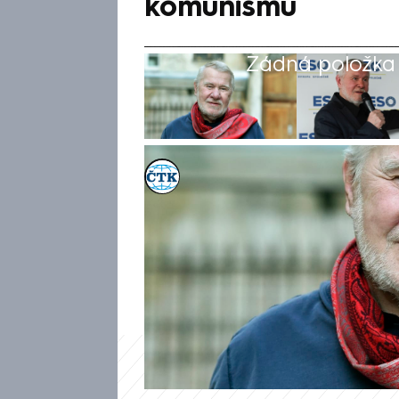
komunismu
Žádná položka z
ČTK
Akt. 17. dub 2025, 15:25
• 17. dub 2025, 15:08
Ve věku 82 let ve čtvrtek ze
bývalý politik, novinář a cest
syn. Štětinovo úmrtí potvrdil
tísni. Štětina patřil k jejím za