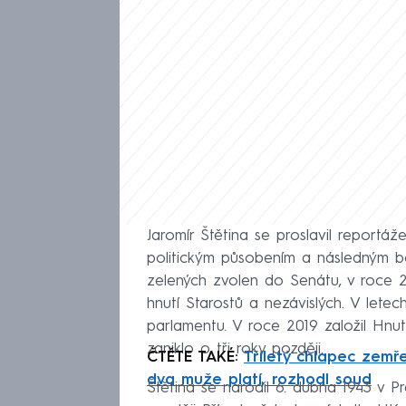
Jaromír Štětina se proslavil reportá
politickým působením a následným b
zelených zvolen do Senátu, v roce 
hnutí Starostů a nezávislých. V let
parlamentu. V roce 2019 založil Hnu
zaniklo o tři roky později.
ČTĚTE TAKÉ:
Tříletý chlapec zemř
dva muže platí, rozhodl soud
Štětina se narodil 6. dubna 1943 v 