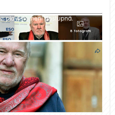
 playlistu není dostupná.
8 fotografií
mřel po dlouhé nemoci na zástavu srdce
ovatel Jaromír Štětina. Oznámil to jeho
i zástupci humanitární organizace Člověk v
kladatelům.