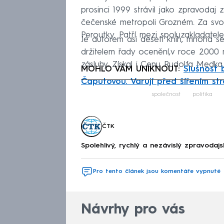
prosinci 1999 strávil jako zpravodaj
čečenské metropoli Grozném. Za svo
Peroutky. Patří mezi spoluzakladatele
Je autorem asi deseti knih, mnoha se
držitelem řady ocenění,v roce 2000 
zásluhy. Získal i Cenu Rudolfa Medka.
MOHLO VÁM UNIKNOUT:
Slušnost 
Čaputovou. Varují před šířením st
Fa
společnost
politika
ČTK
Spolehlivý, rychlý a nezávislý zpravodajs
Pro tento článek jsou komentáře vypnuté
Návrhy pro vás