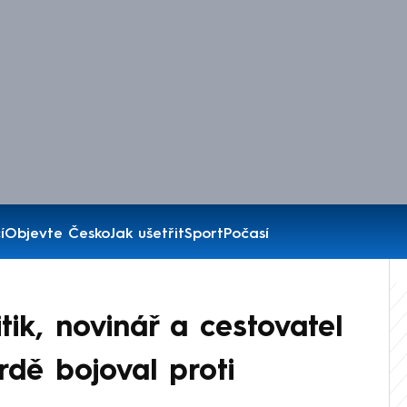
í
Objevte Česko
Jak ušetřit
Sport
Počasí
tik, novinář a cestovatel
vrdě bojoval proti