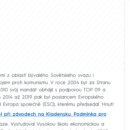
žemi z oblastí bývalého Sovětského svazu i
ojem proti komunismu. V roce 2004 byl za Stranu
2010 svůj mandát obhájil s podporou TOP 09 a
ech 2014 až 2019 pak byl poslancem Evropského
tí Evropa společně (ESO), kterému předsedal. Hnutí
el při závodech na Kladensku. Podmínka pro
Praze. Vystudoval Vysokou školu ekonomickou a