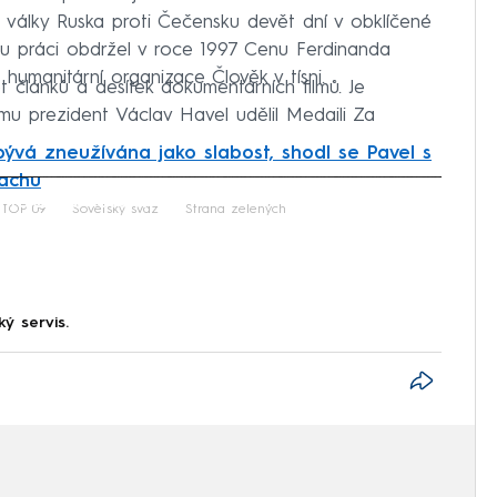
 z války Ruska proti Čečensku devět dní v obklíčené
u práci obdržel v roce 1997 Cenu Ferdinanda
 humanitární organizace Člověk v tísni.
t článků a desítek dokumentárních filmů. Je
mu prezident Václav Havel udělil Medaili Za
bývá zneužívána jako slabost, shodl se Pavel s
rachu
iled to fetch
TOP 09
Sovětský svaz
Strana zelených
ký servis.