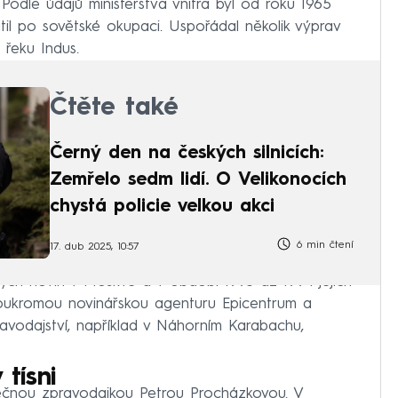
Podle údajů ministerstva vnitra byl od roku 1965
átil po sovětské okupaci. Uspořádal několik výprav
 řeku Indus.
Čtěte také
Černý den na českých silnicích:
Zemřelo sedm lidí. O Velikonocích
chystá policie velkou akci
6 min čtení
17. dub 2025, 10:57
ých novin v Moskvě a v období 1993 až 1994 jejich
soukromou novinářskou agenturu Epicentrum a
vodajství, například v Náhorním Karabachu,
 tísni
lečnou zpravodajkou Petrou Procházkovou. V