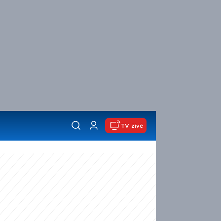
TV živě