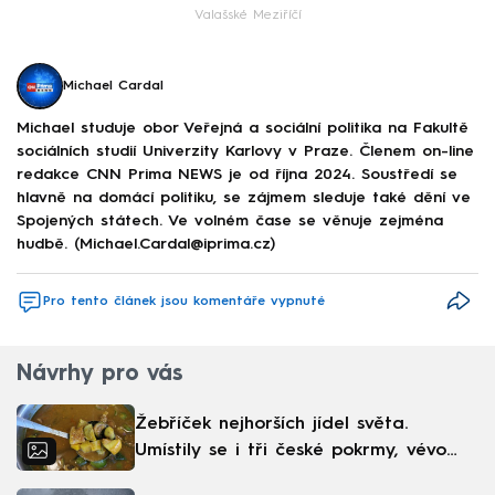
Valašské Meziříčí
Michael Cardal
Michael studuje obor Veřejná a sociální politika na Fakultě
sociálních studií Univerzity Karlovy v Praze. Členem on-line
redakce CNN Prima NEWS je od října 2024. Soustředí se
hlavně na domácí politiku, se zájmem sleduje také dění ve
Spojených státech. Ve volném čase se věnuje zejména
hudbě. (Michael.Cardal@iprima.cz)
Pro tento článek jsou komentáře vypnuté
Návrhy pro vás
Žebříček nejhorších jídel světa.
Umístily se i tři české pokrmy, vévodí
skandinávská kuchyně