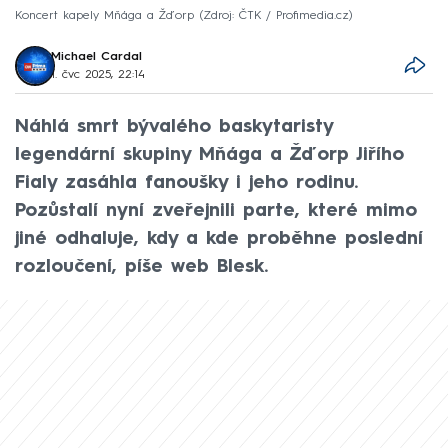
Koncert kapely Mňága a Žďorp
Zdroj: ČTK / Profimedia.cz
Michael Cardal
1. čvc 2025, 22:14
Náhlá smrt bývalého baskytaristy
legendární skupiny Mňága a Žďorp Jiřího
Fialy zasáhla fanoušky i jeho rodinu.
Pozůstalí nyní zveřejnili parte, které mimo
jiné odhaluje, kdy a kde proběhne poslední
rozloučení, píše web Blesk.