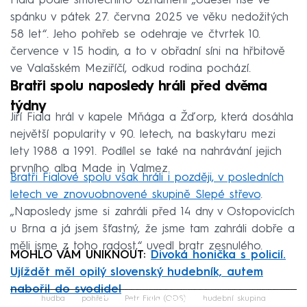
Fiala podle smutečního oznámení „odešel tiše ve
spánku v pátek 27. června 2025 ve věku nedožitých
58 let“. Jeho pohřeb se odehraje ve čtvrtek 10.
července v 15 hodin, a to v obřadní síni na hřbitově
ve Valašském Meziříčí, odkud rodina pochází.
Bratři spolu naposledy hráli před dvěma
týdny
Jiří Fiala hrál v kapele Mňága a Žďorp, která dosáhla
největší popularity v 90. letech, na baskytaru mezi
lety 1988 a 1991. Podílel se také na nahrávání jejich
prvního alba Made in Valmez.
Bratři Fialové spolu však hráli i později, v posledních
letech ve znovuobnovené skupině Slepé střevo
.
„Naposledy jsme si zahráli před 14 dny v Ostopovicích
u Brna a já jsem šťastný, že jsme tam zahráli dobře a
měli jsme z toho radost,“ uvedl bratr zesnulého.
MOHLO VÁM UNIKNOUT:
Divoká honička s policií.
Ujíždět měl opilý slovenský hudebník, autem
nabořil do svodidel
Failed to fetch
hudba
pohřeb
Petr Fiala (ODS)
hudební skupina