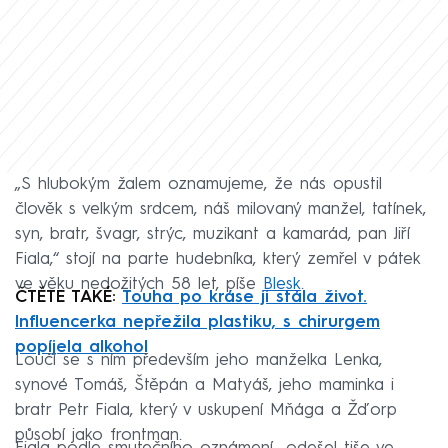
„S hlubokým žalem oznamujeme, že nás opustil
člověk s velkým srdcem, náš milovaný manžel, tatínek,
syn, bratr, švagr, strýc, muzikant a kamarád, pan Jiří
Fiala,“ stojí na parte hudebníka, který zemřel v pátek
ve věku nedožitých 58 let, píše
Blesk
.
ČTĚTE TAKÉ:
Touha po kráse ji stála život.
Influencerka nepřežila plastiku, s chirurgem
popíjela alkohol
Loučí se s ním především jeho manželka Lenka,
synové Tomáš, Štěpán a Matyáš, jeho maminka i
bratr Petr Fiala, který v uskupení Mňága a Žďorp
působí jako frontman.