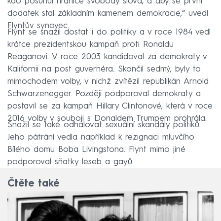
kdo posunul hranice svobody slova, a aby se první
dodatek stal základním kamenem demokracie,“ uvedl
Flyntův synovec.
Flynt se snažil dostat i do politiky a v roce 1984 vedl
krátce prezidentskou kampaň proti Ronaldu
Reaganovi. V roce 2003 kandidoval za demokraty v
Kalifornii na post guvernéra. Skončil sedmý, byly to
mimochodem volby, v nichž zvítězil republikán Arnold
Schwarzenegger. Později podporoval demokraty a
postavil se za kampaň Hillary Clintonové, která v roce
2016 volby v souboji s Donaldem Trumpem prohrála.
Snažil se také odhalovat sexuální skandály politiků.
Jeho pátrání vedla například k rezignaci mluvčího
Bílého domu Boba Livingstona. Flynt mimo jiné
podporoval sňatky leseb a gayů.
Čtěte také