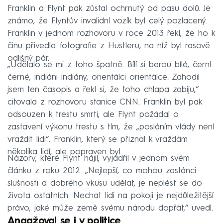
Franklin a Flynt pak zůstal ochrnutý od pasu dolů. Je
známo, že Flyntův invalidní vozík byl celý pozlacený.
Franklin v jednom rozhovoru v roce 2013 řekl, že ho k
činu přivedla fotografie z Hustleru, na níž byl rasově
odlišný pár.
„Udělalo se mi z toho špatně. Bílí si berou bílé, černí
černé, indiáni indiány, orientálci orientálce. Zahodil
jsem ten časopis a řekl si, že toho chlapa zabiju,“
citovala z rozhovoru stanice CNN. Franklin byl pak
odsouzen k trestu smrti, ale Flynt požádal o
zastavení výkonu trestu s tím, že „posláním vlády není
vraždit lidi“. Franklin, který se přiznal k vraždám
několika lidí, ale popraven byl.
Názory, které Flynt hájil, vyjádřil v jednom svém
článku z roku 2012. „Nejlepší, co mohou zastánci
slušnosti a dobrého vkusu udělat, je neplést se do
života ostatních. Nechat lidi na pokoji je nejdůležitější
právo, jaké může země svému národu dopřát,“ uvedl.
Angažoval se i v politice