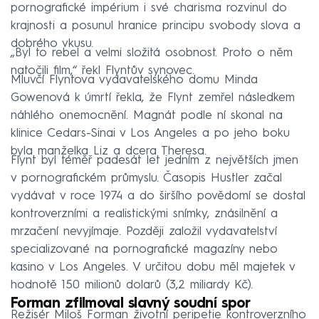
pornografické impérium i své charisma rozvinul do
krajnosti a posunul hranice principu svobody slova a
dobrého vkusu.
„Byl to rebel a velmi složitá osobnost. Proto o něm
natočili film,“ řekl Flyntův synovec.
Mluvčí Flyntova vydavatelského domu Minda
Gowenová k úmrtí řekla, že Flynt zemřel následkem
náhlého onemocnění. Magnát podle ní skonal na
klinice Cedars-Sinai v Los Angeles a po jeho boku
byla manželka Liz a dcera Theresa.
Flynt byl téměř padesát let jedním z největších jmen
v pornografickém průmyslu. Časopis Hustler začal
vydávat v roce 1974 a do širšího povědomí se dostal
kontroverzními a realistickými snímky, znásilnění a
mrzačení nevyjímaje. Později založil vydavatelství
specializované na pornografické magazíny nebo
kasino v Los Angeles. V určitou dobu měl majetek v
hodnotě 150 milionů dolarů (3,2 miliardy Kč).
Forman zfilmoval slavný soudní spor
Režisér Miloš Forman životní peripetie kontroverzního