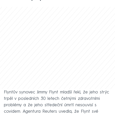
Flyntův synovec Jimmy Flynt mladší řekl, že jeho strýc
trpěl v posledních 30 letech četnými zdravotními
problémy a že jeho středeční úmrtí nesouvisí s
covidem. Agentura Reuters uvedla, že Flynt své