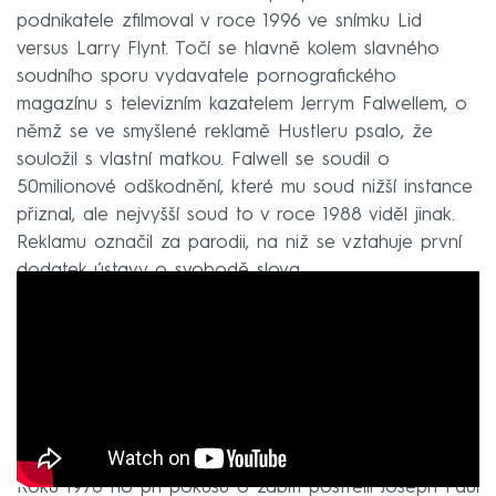
podnikatele zfilmoval v roce 1996 ve snímku Lid
versus Larry Flynt. Točí se hlavně kolem slavného
soudního sporu vydavatele pornografického
magazínu s televizním kazatelem Jerrym Falwellem, o
němž se ve smyšlené reklamě Hustleru psalo, že
souložil s vlastní matkou. Falwell se soudil o
50milionové odškodnění, které mu soud nižší instance
přiznal, ale nejvyšší soud to v roce 1988 viděl jinak.
Reklamu označil za parodii, na niž se vztahuje první
dodatek ústavy o svobodě slova.
Roku 1978 ho při pokusu o zabití postřelil Joseph Paul