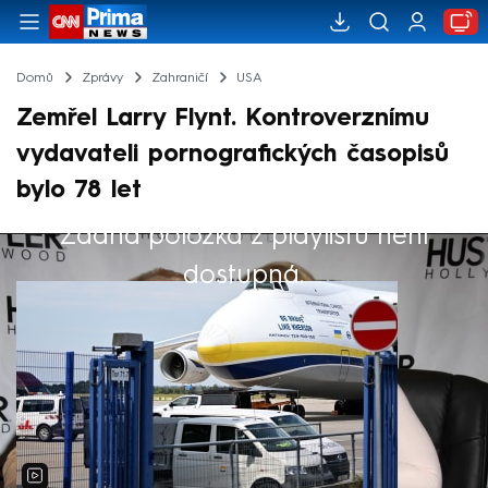
Domů
Zprávy
Zahraničí
USA
Zemřel Larry Flynt. Kontroverznímu
vydavateli pornografických časopisů
bylo 78 let
Žádná položka z playlistu není
Výběr redakce
dostupná.