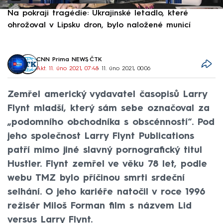
Na pokraji tragédie: Ukrajinské letadlo, které
P
ohrožoval v Lipsku dron, bylo naložené municí
e
CNN Prima NEWS
,
ČTK
Akt. 11. úno 2021, 07:48
• 11. úno 2021, 00:06
Zemřel americký vydavatel časopisů Larry
Flynt mladší, který sám sebe označoval za
„podomního obchodníka s obscénností“. Pod
jeho společnost Larry Flynt Publications
patří mimo jiné slavný pornografický titul
Hustler. Flynt zemřel ve věku 78 let, podle
webu TMZ bylo příčinou smrti srdeční
selhání. O jeho kariéře natočil v roce 1996
režisér Miloš Forman film s názvem Lid
versus Larry Flynt.