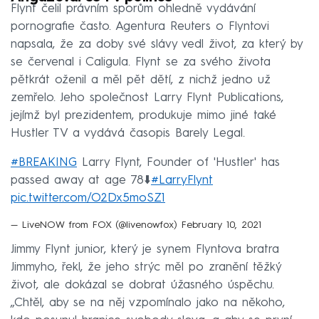
Flynt čelil právním sporům ohledně vydávání
pornografie často. Agentura Reuters o Flyntovi
napsala, že za doby své slávy vedl život, za který by
se červenal i Caligula. Flynt se za svého života
pětkrát oženil a měl pět dětí, z nichž jedno už
zemřelo. Jeho společnost Larry Flynt Publications,
jejímž byl prezidentem, produkuje mimo jiné také
Hustler TV a vydává časopis Barely Legal.
#BREAKING
Larry Flynt, Founder of 'Hustler' has
passed away at age 78⬇️
#LarryFlynt
pic.twitter.com/O2Dx5moSZ1
— LiveNOW from FOX (@livenowfox)
February 10, 2021
Jimmy Flynt junior, který je synem Flyntova bratra
Jimmyho, řekl, že jeho strýc měl po zranění těžký
život, ale dokázal se dobrat úžasného úspěchu.
„Chtěl, aby se na něj vzpomínalo jako na někoho,