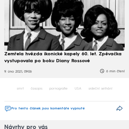
Zemřela hvězda ikonické kapely 60. let. Zpěvačka
vystupovala po boku Diany Rossové
6 min čtení
9. úno 2021, 09:06
smrt
časopis
pornografie
USA
srdeční selhání
Pro tento článek jsou komentáře vypnuté
Návrhy pro vás