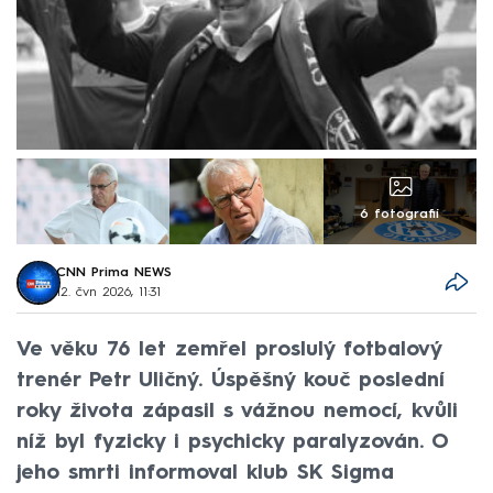
6 fotografií
CNN Prima NEWS
12. čvn 2026, 11:31
Ve věku 76 let zemřel proslulý fotbalový
trenér Petr Uličný. Úspěšný kouč poslední
roky života zápasil s vážnou nemocí, kvůli
níž byl fyzicky i psychicky paralyzován. O
jeho smrti informoval klub SK Sigma