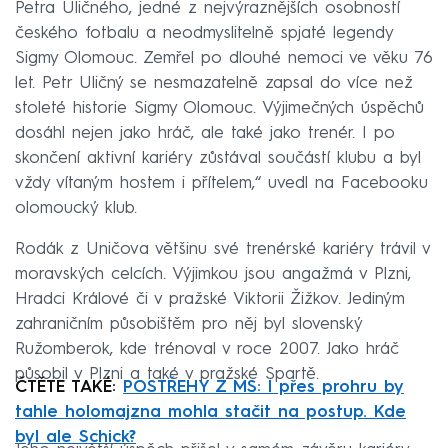
Petra Uličného, jedné z nejvýraznějších osobností
českého fotbalu a neodmyslitelně spjaté legendy
Sigmy Olomouc. Zemřel po dlouhé nemoci ve věku 76
let. Petr Uličný se nesmazatelně zapsal do více než
stoleté historie Sigmy Olomouc. Výjimečných úspěchů
dosáhl nejen jako hráč, ale také jako trenér. I po
skončení aktivní kariéry zůstával součástí klubu a byl
vždy vítaným hostem i přítelem,“ uvedl na Facebooku
olomoucký klub.
Rodák z Uničova většinu své trenérské kariéry trávil v
moravských celcích. Výjimkou jsou angažmá v Plzni,
Hradci Králové či v pražské Viktorii Žižkov. Jediným
zahraničním působištěm pro něj byl slovenský
Ružomberok, kde trénoval v roce 2007. Jako hráč
působil v Plzni a také v pražské Spartě.
ČTĚTE TAKÉ:
POSTŘEHY Z MS: I přes prohru by
tahle holomajzna mohla stačit na postup. Kde
byl ale Schick?