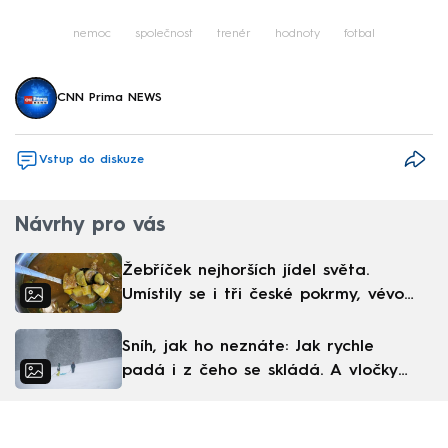
Failed to fetch
nemoc
společnost
trenér
hodnoty
fotbal
CNN Prima NEWS
Vstup do diskuze
Návrhy pro vás
Žebříček nejhorších jídel světa.
Umístily se i tři české pokrmy, vévodí
skandinávská kuchyně
Sníh, jak ho neznáte: Jak rychle
padá i z čeho se skládá. A vločky
nejsou bílé