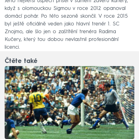
Jeho největší úspěch přišel v samém závěru kariéry,
když s olomouckou Sigmou v roce 2012 opanoval
domácí pohár. Po této sezoně skončil. V roce 2015
byl ještě oficiálně veden jako hlavní trenér 1. SC
Znojmo, ale šlo jen o zaštítění trenéra Radima
Kučery, který tou dobou nevlastnil profesionální
licenci.
Čtěte také