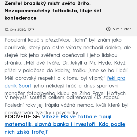
Zemřel brazilský mistr světa Brito.
Nezapomenutelný fotbalista, lituje šéf
konfederace
6 min čtení
12. čvn 2026, 10:17
Populární kouč s přezdívkou „John“ byl znám jako
bouřlivák, který pro ostré výrazy nechodil daleko, ale
stejně tak jeho svěřenci oceňovali i jeho lidskou
stránku. „Měl dvě tváře, Dr. Jekyll a Mr. Hyde. Když
přišel v poločase do kabiny, trošku jsme se ho i báli.
Měl obrovský respekt a k tomu byl vtipný,“
řekl pro
deník Sport
jeho někdejší hráč a dnes sportovní
manažer fotbalového klubu ze Zlína Pavel Hoftych.
V nejvyšší soutěži celkem odtrénoval 413 zápasů.
Poslední roky jej trápila vážná nemoc, kvůli které byl
paralyzován fyzicky i psychicky.
PODÍVEJTE SE:
Vítěze MS ve fotbale tipují
matematik, slavná banka i investoři. Kdo podle
nich získá trofej?