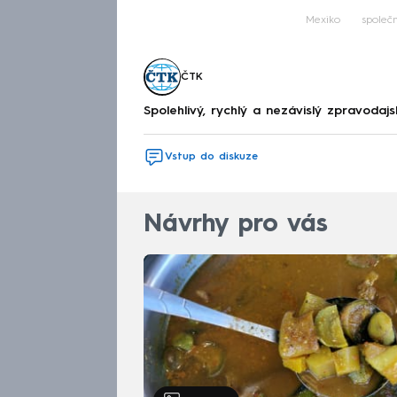
Mexiko
společ
ČTK
Spolehlivý, rychlý a nezávislý zpravodajs
Vstup do diskuze
Návrhy pro vás