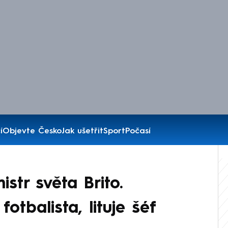
í
Objevte Česko
Jak ušetřit
Sport
Počasí
istr světa Brito.
tbalista, lituje šéf