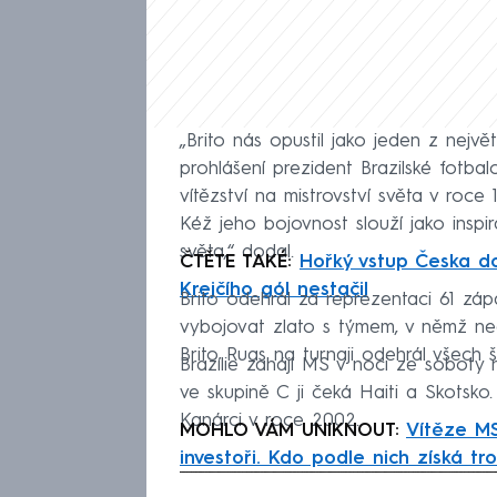
„Brito nás opustil jako jeden z největ
prohlášení prezident Brazilské fotba
vítězství na mistrovství světa v roc
Kéž jeho bojovnost slouží jako inspir
světa,“ dodal.
ČTĚTE TAKÉ:
Hořký vstup Česka do
Krejčího gól nestačil
Brito odehrál za reprezentaci 61 zá
vybojovat zlato s týmem, v němž ne
Brito Ruas na turnaji odehrál všech 
Brazílie zahájí MS v noci ze soboty 
ve skupině C ji čeká Haiti a Skotsko. 
Kanárci v roce 2002.
MOHLO VÁM UNIKNOUT:
Vítěze MS
investoři. Kdo podle nich získá tro
Fa