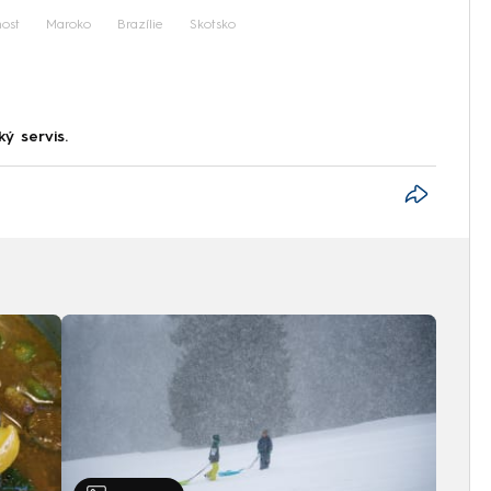
nost
Maroko
Brazílie
Skotsko
ký servis.