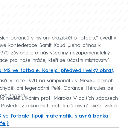
ších obránců v historii brazilského fotbalu,“ uvedl v
lové konfederace Samit Xaud. „Jeho přínos k
e 1970 zůstane pro nás všechny nezapomenutelný.
ace pro naše hráče, kteří se účastní mistrovství
 MS ve fotbale. Korejci předvedli velký obrat,
pasů. V roce 1970 na šampionátu v Mexiku pomohl
chyběl ani legendární Pelé. Obránce Hércules de
šest zápasů.
na neděli utkáním proti Maroku. V dalších zápasech
Poslední z rekordních pěti titulů mistrů světa získali
 ve fotbale tipují matematik, slavná banka i
fej?
iled to fetch