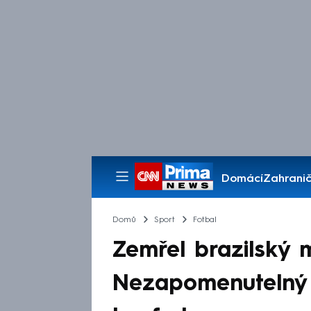
Domácí
Zahranič
Pořady
Domů
Sport
Fotbal
Zemřel brazilský m
Nezapomenutelný fo