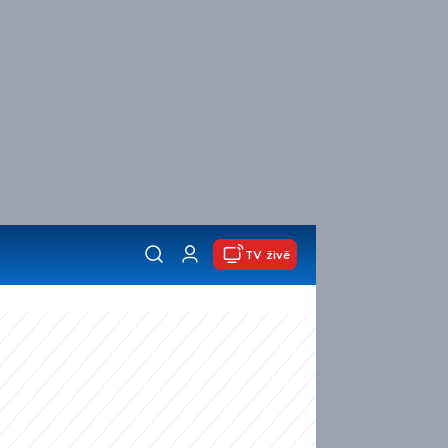
TV živě