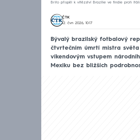
Brito přispěl k vítězství Brazílie ve finále proti Itá
ČTK
12. čvn 2026, 10:17
Bývalý brazilský fotbalový re
čtvrtečním úmrtí mistra světa
víkendovým vstupem národní
Mexiku bez bližších podrobnos