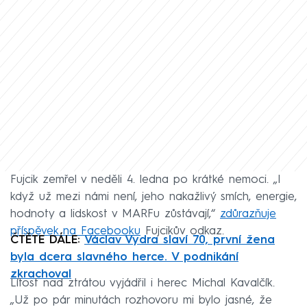
Fujcik zemřel v neděli 4. ledna po krátké nemoci. „I
když už mezi námi není, jeho nakažlivý smích, energie,
hodnoty a lidskost v MARFu zůstávají,“
zdůrazňuje
příspěvek na Facebooku
Fujcikův odkaz.
ČTĚTE DÁLE:
Václav Vydra slaví 70, první žena
byla dcera slavného herce. V podnikání
zkrachoval
Lítost nad ztrátou vyjádřil i herec Michal Kavalčík.
„Už po pár minutách rozhovoru mi bylo jasné, že