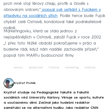
proti mně stojí férový chlap, profík a člověk s
obrovským srdcem,“
popsal své setkání s Fujcikem v
příspěvku na sociálních sítích
. Podle herce bude Fujcik
chybět celé Ostravě, kondoloval také podnikatelově
rodině.
Marketingovku, která se stala jednou z
nejúspěšnějších v Ostravě, založil Fujcik v roce 2002.
„I přes toto těžké období pokračujeme v práci a
budeme rádi, když nám nadále zachováte přízeň,“
popsal tým MARFu budoucnost firmy.
nemoc
společnost
Ostrava
marketing
hodnoty
Kryštof Prchlík
Kryštof studuje na Pedagogické fakultě a Fakultě
sociálních věd Univerzity Karlovy. Věnuje se sportu, kultuře
a současnému dění. Začínal jako hudební redaktor
zaměřující se na alternativní hudbu. Jako redaktor CNN