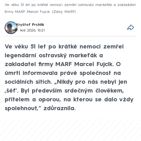
Ve věku 51 let po krátké nemoci zemřel ostravský markeťák a zakladatel
firmy MARF Marcel Fujcik.
Zdroj: MARF
Kryštof Prchlík
7. led 2026, 16:21
Ve věku 51 let po krátké nemoci zemřel
legendární ostravský markeťák a
zakladatel firmy MARF Marcel Fujcik. O
úmrtí informovala právě společnost na
sociálních sítích. „Nikdy pro nás nebyl jen
‚šéf‘. Byl především srdečným člověkem,
přítelem a oporou, na kterou se dalo vždy
spolehnout,“ zdůraznila.