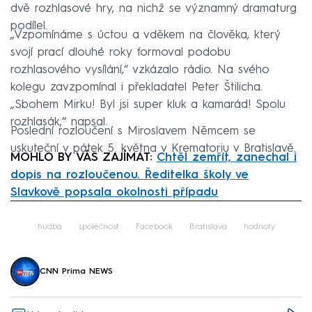
dvě rozhlasové hry, na nichž se významný dramaturg
podílel.
„Vzpomínáme s úctou a vděkem na člověka, který
svojí prací dlouhé roky formoval podobu
rozhlasového vysílání,“ vzkázalo rádio. Na svého
kolegu zavzpomínal i překladatel Peter Štilicha.
„Sbohem Mirku! Byl jsi super kluk a kamarád! Spolu
rozhlasák,“ napsal.
Poslední rozloučení s Miroslavem Němcem se
uskuteční v pátek 5. května v Krematoriu v Bratislavě.
MOHLO BY VÁS ZAJÍMAT:
Chtěl zemřít, zanechal i
dopis na rozloučenou. Ředitelka školy ve
Slavkově popsala okolnosti případu
Failed to fetch
hudba
společnost
Facebook
Bratislava
hodnoty
CNN Prima NEWS