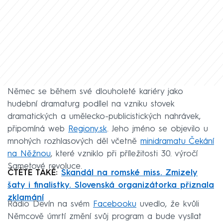
Němec se během své dlouholeté kariéry jako
hudební dramaturg podílel na vzniku stovek
dramatických a umělecko-publicistických nahrávek,
připomíná web
Regiony.sk
. Jeho jméno se objevilo u
mnohých rozhlasových děl včetně
minidramatu Čekání
na Něžnou
, které vzniklo při příležitosti 30. výročí
Sametové revoluce.
ČTĚTE TAKÉ:
Skandál na romské miss. Zmizely
šaty i finalistky. Slovenská organizátorka přiznala
zklamání
Rádio Devín na svém
Facebooku
uvedlo, že kvůli
Němcově úmrtí změní svůj program a bude vysílat