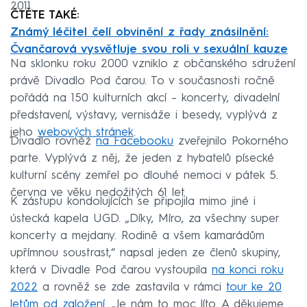
2011.
ČTĚTE TAKÉ:
Známý léčitel čelí obvinění z řady znásilnění:
Čvančarová vysvětluje svou roli v sexuální kauze
Na sklonku roku 2000 vzniklo z občanského sdružení
právě Divadlo Pod čarou. To v současnosti ročně
pořádá na 150 kulturních akcí – koncerty, divadelní
představení, výstavy, vernisáže i besedy, vyplývá z
jeho
webových stránek
.
Divadlo rovněž
na Facebooku
zveřejnilo Pokorného
parte. Vyplývá z něj, že jeden z hybatelů písecké
kulturní scény zemřel po dlouhé nemoci v pátek 5.
června ve věku nedožitých 61 let.
K zástupu kondolujících se připojila mimo jiné i
ústecká kapela UGD. „Díky, Míro, za všechny super
koncerty a mejdany. Rodině a všem kamarádům
upřímnou soustrast,“ napsal jeden ze členů skupiny,
která v Divadle Pod čarou vystoupila
na konci roku
2022
a rovněž se zde zastavila v rámci
tour ke 20
letům od založení
. „Je nám to moc líto. A děkujeme