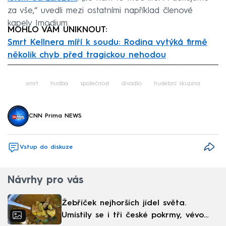
za vše,“ uvedli mezi ostatními například členové
kapely Imodium.
MOHLO VÁM UNIKNOUT:
Smrt Kellnera míří k soudu: Rodina vytýká firmě
několik chyb před tragickou nehodou
Failed to fetch
smrt
hudba
společnost
divadlo
hudební skupina
CNN Prima NEWS
Vstup do diskuze
Návrhy pro vás
Žebříček nejhorších jídel světa.
Umístily se i tři české pokrmy, vévodí