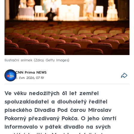
Ilustrační snímek
Zdroj: Getty Images
CNN Prima NEWS
6. čvn 2026, 07:19
Ve věku nedožitých 61 let zemřel
spoluzakladatel a dlouholetý ředitel
píseckého Divadla Pod čarou Miroslav
Pokorný přezdívaný Pokča. O jeho úmrtí
informovalo v pátek divadlo na svých