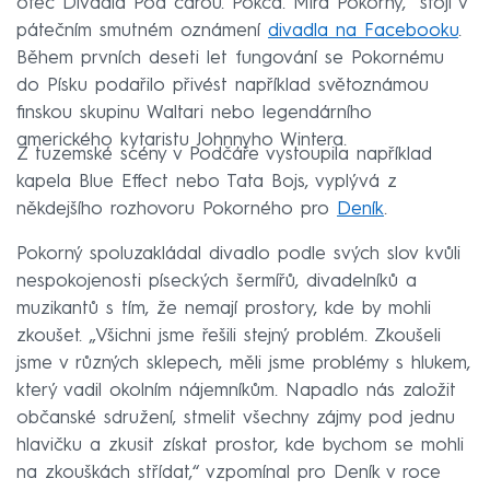
otec Divadla Pod čarou. Pokča. Míra Pokorný,“ stojí v
pátečním smutném oznámení
divadla na Facebooku
.
Během prvních deseti let fungování se Pokornému
do Písku podařilo přivést například světoznámou
finskou skupinu Waltari nebo legendárního
amerického kytaristu Johnnyho Wintera.
Z tuzemské scény v Podčáře vystoupila například
kapela Blue Effect nebo Tata Bojs, vyplývá z
někdejšího rozhovoru Pokorného pro
Deník
.
Pokorný spoluzakládal divadlo podle svých slov kvůli
nespokojenosti píseckých šermířů, divadelníků a
muzikantů s tím, že nemají prostory, kde by mohli
zkoušet. „Všichni jsme řešili stejný problém. Zkoušeli
jsme v různých sklepech, měli jsme problémy s hlukem,
který vadil okolním nájemníkům. Napadlo nás založit
občanské sdružení, stmelit všechny zájmy pod jednu
hlavičku a zkusit získat prostor, kde bychom se mohli
na zkouškách střídat,“ vzpomínal pro Deník v roce