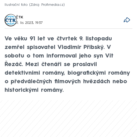
Ilustrační foto
Zdroj: Profimedia.cz
ČTK
11. lis 2023, 19:37
Ve věku 91 let ve čtvrtek 9. listopadu
zemřel spisovatel Vladimír Přibský. V
sobotu o tom informoval jeho syn Vít
Řezáč. Mezi čtenáři se proslavil
detektivními romány, biografickými romány
o předválečných filmových hvězdách nebo
historickými romány.