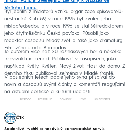
mrazí. Policie zveřejnila detaily k vraždě ve
Veľkém Lomu
Byl jedním z iniciátorů vzniku organizace spisovatelů-
nestraníků Klub 89, v roce 1995 byl zvolen jeho
místopředsedou a v roce 1996 se stal šéfredaktorem
jeho čtyřměsíčníku Česká povídka. Působil jako
redaktor časopisu Mladý svět a také jako dramaturg
Filmového studia Barrandov.
Je autorem více než 20 rozhlasových her a několika
televizních inscenací. Publikoval v časopisech, jako
například Květy, Květen, Nový život, Host do domu. Z
denního tisku publikoval zejména v Mladé frontě.
V posledních letech podle jeho syna přispíval do
novin a časopisů svými články a komentáři reagujícími
na aktuální politické a kulturní události.
nemoc
literatura
novinář
úmrtí
spisovatel
ČTK
Spolehlivý, rychlý a nezávislý zpravodajský servis.