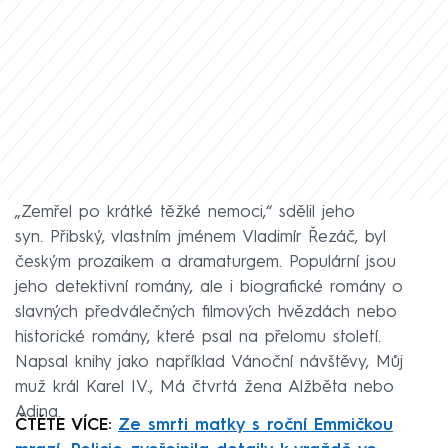
„Zemřel po krátké těžké nemoci,“ sdělil jeho
syn. Přibský, vlastním jménem Vladimír Řezáč, byl
českým prozaikem a dramaturgem. Populární jsou
jeho detektivní romány, ale i biografické romány o
slavných předválečných filmových hvězdách nebo
historické romány, které psal na přelomu století.
Napsal knihy jako například Vánoční návštěvy, Můj
muž král Karel IV., Má čtvrtá žena Alžběta nebo
Adina.
ČTĚTE VÍCE:
Ze smrti matky s roční Emmičkou