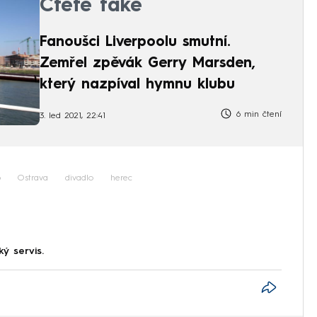
Čtěte také
Fanoušci Liverpoolu smutní.
Zemřel zpěvák Gerry Marsden,
který nazpíval hymnu klubu
6 min čtení
3. led 2021, 22:41
o
Ostrava
divadlo
herec
ký servis.