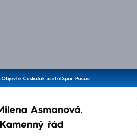
í
Objevte Česko
Jak ušetřit
Sport
Počasí
Milena Asmanová.
ál Kamenný řád