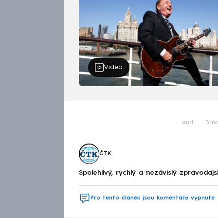
Video
smrt
Brn
ČTK
Spolehlivý, rychlý a nezávislý zpravodajs
Pro tento článek jsou komentáře vypnuté