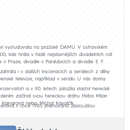
tví vystudovala na pražské DAMU. V ostravském
0, kde hrála v řadě nejslavnějších divadelních rolí.
 v Praze, divadle v Pardubicích a divadle E. F.
hrála i v dalších inscenacích a seriálech z dílny
venské televize, například v seriálu U nás doma
zervatoři a v 90. letech založila vlastní herecké
edením začínal svou hereckou dráhu třeba Milan
 Kajnarová nebo Michal Kavalčík.
anová v roce 1985 jmenována zasloužilou