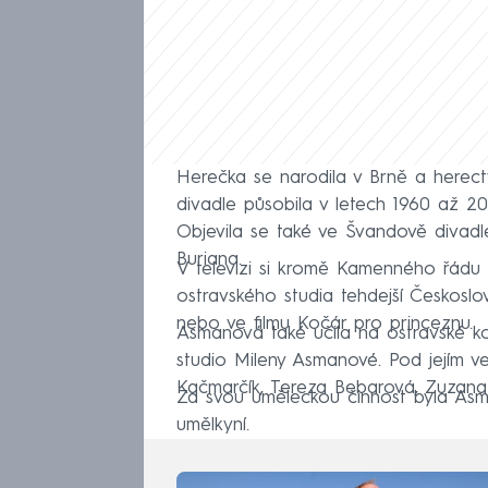
Herečka se narodila v Brně a herec
divadle působila v letech 1960 až 200
Objevila se také ve Švandově divadle
Buriana.
V televizi si kromě Kamenného řádu za
ostravského studia tehdejší Českoslo
nebo ve filmu Kočár pro princeznu.
Asmanová také učila na ostravské kon
studio Mileny Asmanové. Pod jejím v
Kačmarčík, Tereza Bebarová, Zuzana
Za svou uměleckou činnost byla Asm
umělkyní.