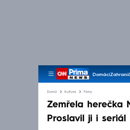
Domácí
Zahranič
Pořady
Domů
Kultura
Filmy
Zemřela herečka 
Proslavil ji i seri