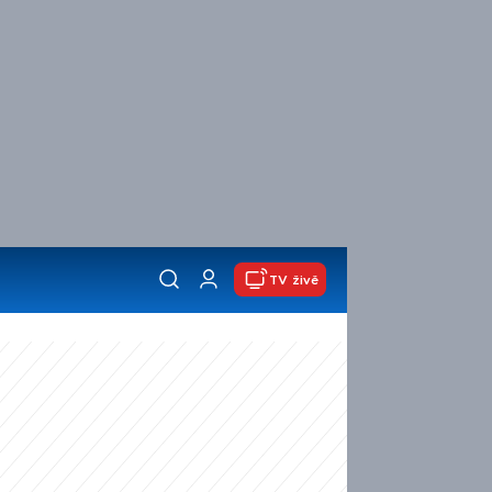
TV živě