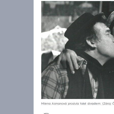
Milena Asmanová proslula také divadlem.
Zdroj: 