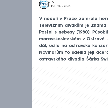
ČTK
4. led 2021, 20:55
V neděli v Praze zemřela here
Televizním divákům je známá 
Postel s nebesy (1980). Působ
moravskoslezském v Ostravě. 
dál, učila na ostravské konzer
Novinářům to sdělila její dce
ostravského divadla Šárka Swi