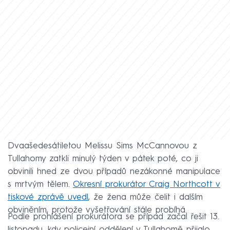
Dvaašedesátiletou Melissu Sims McCannovou z
Tullahomy zatkli minulý týden v pátek poté, co ji
obvinili hned ze dvou případů nezákonné manipulace
s mrtvým tělem.
Okresní prokurátor Craig Northcott v
tiskové zprávě uvedl
, že žena může čelit i dalším
obviněním, protože vyšetřování stále probíhá.
Podle prohlášení prokurátora se případ začal řešit 13.
listopadu, kdy policejní oddělení v Tullahomě přijalo