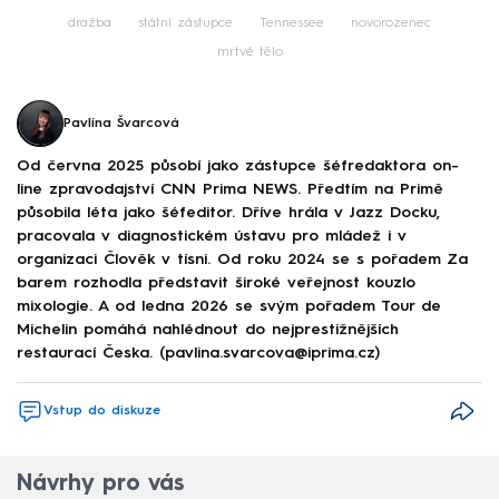
dražba
státní zástupce
Tennessee
novorozenec
mrtvé tělo
Pavlína Švarcová
Od června 2025 působí jako zástupce šéfredaktora on-
line zpravodajství CNN Prima NEWS. Předtím na Primě
působila léta jako šéfeditor. Dříve hrála v Jazz Docku,
pracovala v diagnostickém ústavu pro mládež i v
organizaci Člověk v tísni. Od roku 2024 se s pořadem Za
barem rozhodla představit široké veřejnost kouzlo
mixologie. A od ledna 2026 se svým pořadem Tour de
Michelin pomáhá nahlédnout do nejprestižnějších
restaurací Česka. (pavlina.svarcova@iprima.cz)
Vstup do diskuze
Návrhy pro vás