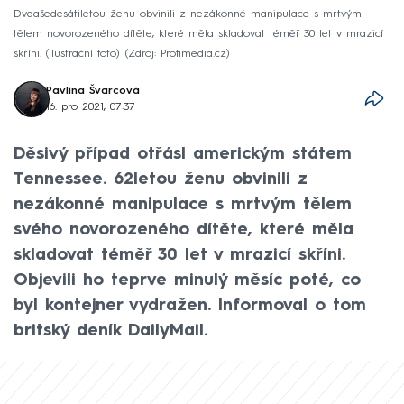
Dvaašedesátiletou ženu obvinili z nezákonné manipulace s mrtvým
tělem novorozeného dítěte, které měla skladovat téměř 30 let v mrazicí
skříni. (Ilustrační foto)
Zdroj: Profimedia.cz
Pavlína Švarcová
16. pro 2021, 07:37
Děsivý případ otřásl americkým státem
Tennessee. 62letou ženu obvinili z
nezákonné manipulace s mrtvým tělem
svého novorozeného dítěte, které měla
skladovat téměř 30 let v mrazicí skříni.
Objevili ho teprve minulý měsíc poté, co
byl kontejner vydražen. Informoval o tom
britský deník DailyMail.