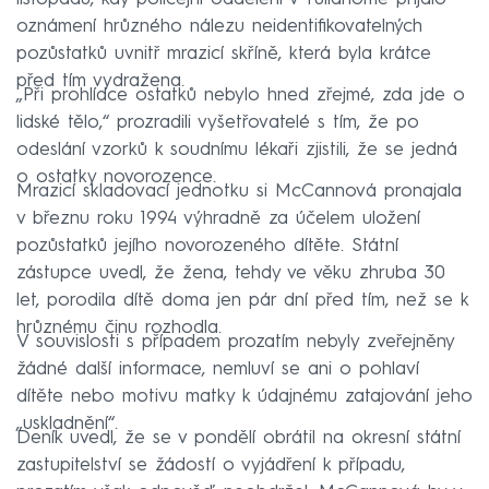
oznámení hrůzného nálezu neidentifikovatelných
pozůstatků uvnitř mrazicí skříně, která byla krátce
před tím vydražena.
„Při prohlídce ostatků nebylo hned zřejmé, zda jde o
lidské tělo,“ prozradili vyšetřovatelé s tím, že po
odeslání vzorků k soudnímu lékaři zjistili, že se jedná
o ostatky novorozence.
Mrazicí skladovací jednotku si McCannová pronajala
v březnu roku 1994 výhradně za účelem uložení
pozůstatků jejího novorozeného dítěte. Státní
zástupce uvedl, že žena, tehdy ve věku zhruba 30
let, porodila dítě doma jen pár dní před tím, než se k
hrůznému činu rozhodla.
V souvislosti s případem prozatím nebyly zveřejněny
žádné další informace, nemluví se ani o pohlaví
dítěte nebo motivu matky k údajnému zatajování jeho
„uskladnění“.
Deník uvedl, že se v pondělí obrátil na okresní státní
zastupitelství se žádostí o vyjádření k případu,