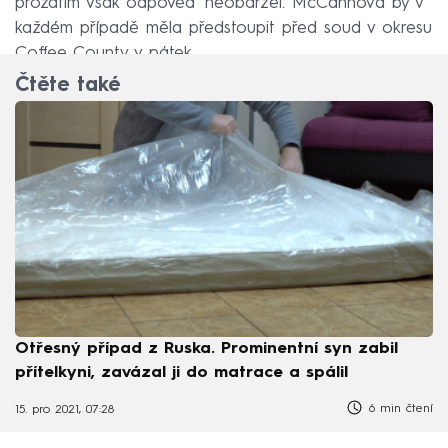
prozatím však odpověď neobdržel. McCannová by v
každém případě měla předstoupit před soud v okresu
Coffee County v pátek.
Čtěte také
Otřesný případ z Ruska. Prominentní syn zabil
přítelkyni, zavázal ji do matrace a spálil
6 min čtení
15. pro 2021, 07:28