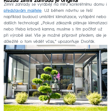
Každá zimní zahrada je originál
Zimní zahrady se vyrábějí na míru konkrétnímu domu i
představám majitel
e
. Už během návrhu se řeší
například budoucí umístění klimatizace, vytápění nebo
dalších technologií. „Pokud zákazník plánuje klimatizaci
nebo třeba krbová kamna, musíme s tím počítat už
při výrobě skel. Vše je možné připravit předem, ale je
důležité o tom vědět včas,“ upozorňuje Dvořák.