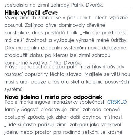
specialista na zimní zahrady Patrik Dvořák.
Hliník vytlačil dřevo
Failed to fetch
Vývoj zimních zahrad se v posledních letech výrazně
posunul. Zatímco dříve dominovaly dřevěné
konstrukce, dnes převládá hliník. „Hliník je praktičtější,
má delší životnost a vyžaduje výrazně méně údržby.
Díky moderním izolačním systémům navíc dokážeme
prodloužit dobu, po kterou lze zimní zahradu
komfortně využívat,“ říká Dvořák.
Právě jednoduchá údržba patří mezi hlavní důvody
rostoucí popularity těchto staveb. Majitelé se většinou
musí starat pouze o čistotu skel a kolejnic posuvných
systémů.
Nová jídelna i místo pro odpočinek
Podle marketingové manažerky společnosti
CRSKLO
Jarmily Ságové představuje zimní zahrada cenově
dostupný způsob, jak získat další obytnou místnost.
„Lidé si často pořizují zimní zahradu jako venkovní
jídelnu nebo prostor pro rodinná setkání. Je krásné