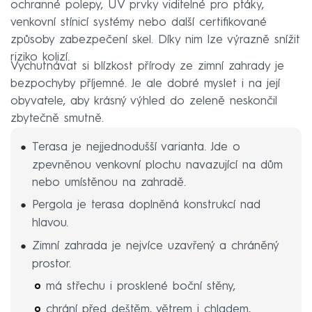
ochranné polepy, UV prvky viditelné pro ptáky,
venkovní stínicí systémy nebo další certifikované
způsoby zabezpečení skel. Díky nim lze výrazně snížit
riziko kolizí.
Vychutnávat si blízkost přírody ze zimní zahrady je
bezpochyby příjemné. Je ale dobré myslet i na její
obyvatele, aby krásný výhled do zeleně neskončil
zbytečně smutně.
Terasa je nejjednodušší varianta. Jde o
zpevněnou venkovní plochu navazující na dům
nebo umístěnou na zahradě.
Pergola je terasa doplněná konstrukcí nad
hlavou.
Zimní zahrada je nejvíce uzavřený a chráněný
prostor.
má střechu i prosklené boční stěny,
chrání před deštěm, větrem i chladem,