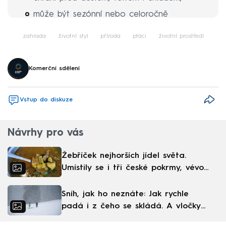
může být sezónní nebo celoročně
obyvatelná,
zahrada
životní styl
příroda
ptáci
životní prostředí
funguje jako další místnost domu.
Komerční sdělení
Vstup do diskuze
Návrhy pro vás
Žebříček nejhorších jídel světa.
Umístily se i tři české pokrmy, vévodí
skandinávská kuchyně
Sníh, jak ho neznáte: Jak rychle
padá i z čeho se skládá. A vločky
nejsou bílé