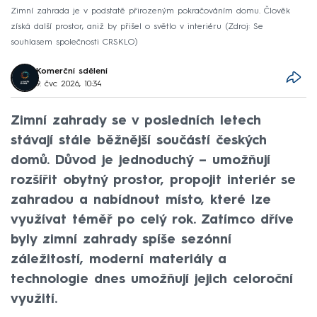
Zimní zahrada je v podstatě přirozeným pokračováním domu. Člověk
získá další prostor, aniž by přišel o světlo v interiéru
Zdroj: Se
souhlasem společnosti CRSKLO
Komerční sdělení
9. čvc 2026, 10:34
Zimní zahrady se v posledních letech
stávají stále běžnější součástí českých
domů. Důvod je jednoduchý – umožňují
rozšířit obytný prostor, propojit interiér se
zahradou a nabídnout místo, které lze
využívat téměř po celý rok. Zatímco dříve
byly zimní zahrady spíše sezónní
záležitostí, moderní materiály a
technologie dnes umožňují jejich celoroční
využití.