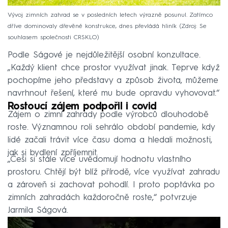
Vývoj zimních zahrad se v posledních letech výrazně posunul. Zatímco
dříve dominovaly dřevěné konstrukce, dnes převládá hliník
Zdroj: Se
souhlasem společnosti CRSKLO
Podle Ságové je nejdůležitější osobní konzultace.
„Každý klient chce prostor využívat jinak. Teprve když
pochopíme jeho představy a způsob života, můžeme
navrhnout řešení, které mu bude opravdu vyhovovat.“
Rostoucí zájem podpořil i covid
Zájem o zimní zahrady podle výrobců dlouhodobě
roste. Významnou roli sehrálo období pandemie, kdy
lidé začali trávit více času doma a hledali možnosti,
jak si bydlení zpříjemnit.
„Češi si stále více uvědomují hodnotu vlastního
prostoru. Chtějí být blíž přírodě, více využívat zahradu
a zároveň si zachovat pohodlí. I proto poptávka po
zimních zahradách každoročně roste,“ potvrzuje
Jarmila Ságová.