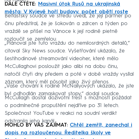
na rukou.
DÁLE ČTĚTE:
Masivní útok Rusů na ukrajinská
města: V Kyjevě hoří budovy, počet obětí roste
Belfastský soudce ve středu uvedl, že její partner po
činu předstíral, že je šokován a zdrcen a týden po
vraždě se přišel na Vánoce k její rodině pietně
rozloučit se zemřelou.
„Plánoval jste tuto vraždu do nemilosrdných detailů,“
citoval Sky News soudce. Vyšetřování ukázalo, že
šestihodinové streamování videoher, které mělo
McCullaghovi posloužit jako alibi na dobu činu,
natočil čtyři dny předem a poté v době vraždy vysílal
záznam, který měl působit jako živý přenos.
„Vaše chování k rodině McNallyových ukázalo, že jste
byl odhodlán zamaskovat stopy,“ dodal soudce.
McCullagh dostal doživotní trest s možností požádat
o podmínečné propuštění nejdříve po 31 letech.
Společnost YouTube v reakci na soudní verdikt
odstranila jeho kanál.
MOHLO BY VÁS ZAJÍMAT:
Chtěl zemřít, zanechal i
dopis na rozloučenou. Ředitelka školy ve