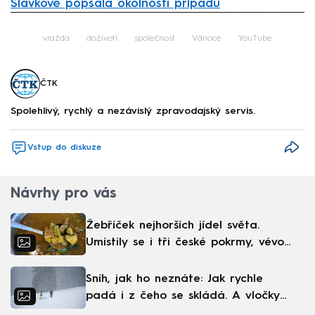
Slavkově popsala okolnosti případu
Failed to fetch
vražda
doživotí
společnost
Vánoce
YouTube
ČTK
Spolehlivý, rychlý a nezávislý zpravodajský servis.
Vstup do diskuze
Návrhy pro vás
Žebříček nejhorších jídel světa.
Umístily se i tři české pokrmy, vévodí
skandinávská kuchyně
Sníh, jak ho neznáte: Jak rychle
padá i z čeho se skládá. A vločky
nejsou bílé