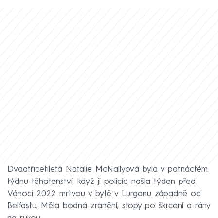
Dvaatřicetiletá Natalie McNallyová byla v patnáctém
týdnu těhotenství, když ji policie našla týden před
Vánoci 2022 mrtvou v bytě v Lurganu západně od
Belfastu. Měla bodná zranění, stopy po škrcení a rány