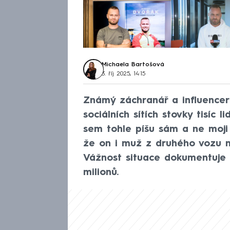
Michaela Bartošová
3. říj 2025, 14:15
Známý záchranář a influencer
sociálních sítích stovky tisíc
sem tohle píšu sám a ne moji 
že on i muž z druhého vozu na
Vážnost situace dokumentuje 
milionů.