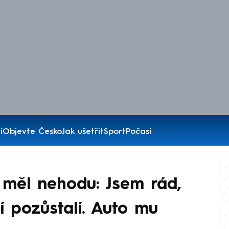
í
Objevte Česko
Jak ušetřit
Sport
Počasí
 měl nehodu: Jsem rád,
 pozůstalí. Auto mu