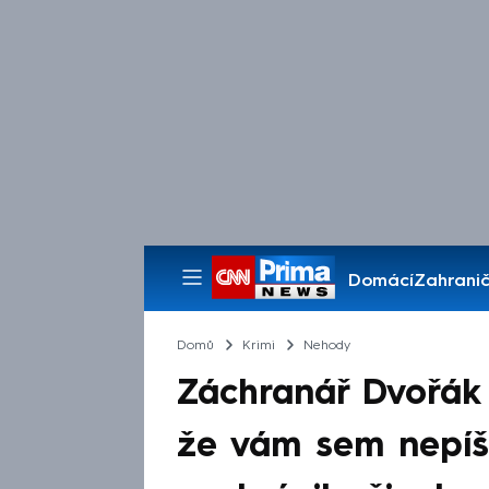
Domácí
Zahranič
Pořady
Domů
Krimi
Nehody
Záchranář Dvořák
že vám sem nepíší