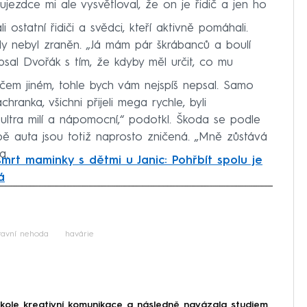
jezdce mi ale vysvětloval, že on je řidič a jen ho
i ostatní řidiči a svědci, kteří aktivně pomáhali.
dy nebyl zraněn. „Já mám pár škrábanců a boulí
sal Dvořák s tím, že kdyby měl určit, co mu
ěčem jiném, tohle bych vám nejspíš nepsal. Samo
chranka, všichni přijeli mega rychle, byli
ně ultra milí a nápomocní,“ podotkl. Škoda se podle
obě auta jsou totiž naprosto zničená. „Mně zůstává
a.
smrt maminky s dětmi u Janic: Pohřbít spolu je
á
iled to fetch
ravní nehoda
havárie
škole kreativní komunikace a následně navázala studiem