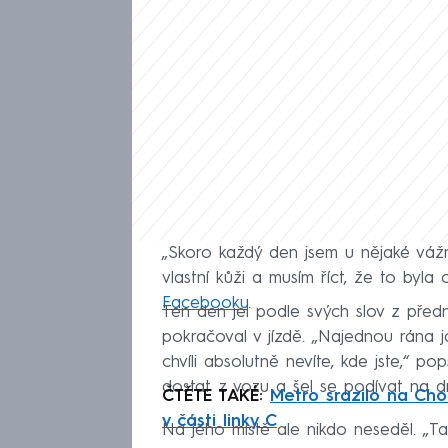
„Skoro každý den jsem u nějaké vážn
vlastní kůži a musím říct, že to byl
Facebooku
.
Ten den jel podle svých slov z před
pokračoval v jízdě. „Najednou rána ja
chvíli absolutně nevíte, kde jste,“ po
dostat z vozu a šel se podívat na dr
ČTĚTE TAKÉ:
Metro srazilo na Cho
v části linky C
Na jeho místě ale nikdo neseděl. „Tak