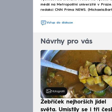
médií na Metropolitní univerzitě v Praz
redakci CNN Prima NEWS. (Michaela.Bar
Vstup do diskuze
Návrhy pro vás
5
fotografií
Žebříček nejhorších jídel
světa. Umístily se i tři čes