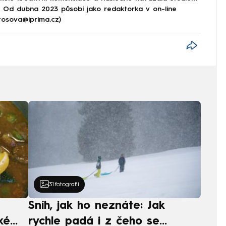
e. Od dubna 2023 působí jako redaktorka v on-line
tosova@iprima.cz)
31
fotografií
Sníh, jak ho neznáte: Jak
ké
rychle padá i z čeho se