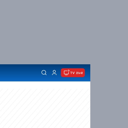
TV živě