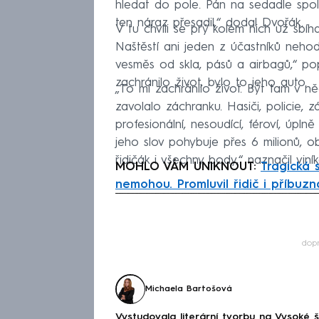
hledat do pole. Pán na sedadle spolu
ten náraz přesadil,“ dodal Dvořák.
V tu chvíli se prý kolem nich už sbíhal
Naštěstí ani jeden z účastníků neho
vesměs od skla, pásů a airbagů,“ pop
zachránilo život, bylo to jeho auto.
„To mi zachránilo život. Být tam v n
zavolalo záchranku. Hasiči, policie, zá
profesionální, nesoudící, féroví, úpl
jeho slov pohybuje přes 6 milionů, 
řidičák i všechny body,“ naznačil viník
MOHLO VÁM UNIKNOUT:
Tragická 
nemohou. Promluvil řidič i příbuzn
Fa
dop
Michaela Bartošová
Vystudovala literární tvorbu na Vysoké 