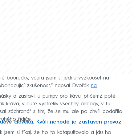
é bouračky, včera jsem si jednu vyzkoušel na
a obohacující zkušenost,“ napsal Dvořák
na
nášky a zastavil u pumpy pro kávu, přičemž poté
k kráva, v autě vystřelily všechny airbagy, v tu
psal záchranář s tím, že se mu ale po chvíli podařilo
uhého řidiče.
dově člověka. Kvůli nehodě je zastaven provoz
 jsem si říkal, že ho to katapultovalo a jdu ho