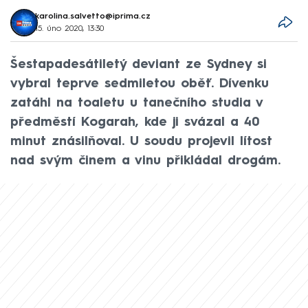
karolina.salvetto@iprima.cz
15. úno 2020, 13:30
Šestapadesátiletý deviant ze Sydney si
vybral teprve sedmiletou oběť. Dívenku
zatáhl na toaletu u tanečního studia v
předměstí Kogarah, kde ji svázal a 40
minut znásilňoval. U soudu projevil lítost
nad svým činem a vinu přikládal drogám.