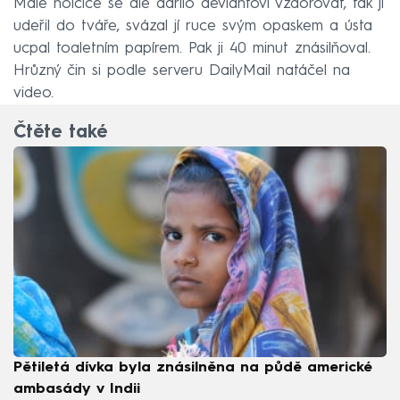
Malé holčice se ale dařilo deviantovi vzdorovat, tak ji
udeřil do tváře, svázal jí ruce svým opaskem a ústa
ucpal toaletním papírem. Pak ji 40 minut znásilňoval.
Hrůzný čin si podle serveru DailyMail natáčel na
video.
Čtěte také
Pětiletá dívka byla znásilněna na půdě americké
ambasády v Indii