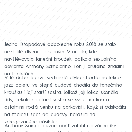
Jedno listopadové odpoledne roku 2018 se stalo
nezletilé dívence osudným. V areálu, kde
navštěvovala taneční kroužek, potkala sexuálního
devianta Anthony Sampieriho. Ten ji brutálně znásilnil
na toaletách.
V té době teprve sedmiletá dívka chodila na lekce
jazz baletu, ve stejné budově chodila do tanečního
kroužku i její starší sestra. Jelikož její lekce skončila
dřív, čekala na starší sestru se svou matkou a
ostatními rodiči venku na parkovišti. Když si odskočila
na toaletu zpět do budovy, narazila na
zdrogovaného násilníka.
Anthony Sampieri svou oběť zatáhl na záchodky.