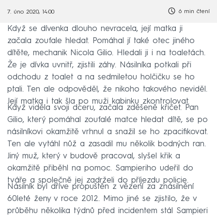
6 min čtení
7. úno 2020, 14:00
Když se dívenka dlouho nevracela, její matka ji
začala zoufale hledat. Pomáhal jí také otec jiného
dítěte, mechanik Nicola Gilio. Hledali ji i na toaletách.
Že je dívka uvnitř, zjistili záhy. Násilníka potkali při
odchodu z toalet a na sedmiletou holčičku se ho
ptali. Ten ale odpověděl, že nikoho takového neviděl.
Její matka i tak šla po muži kabinku zkontrolovat.
Když viděla svoji dceru, začala zděšeně křičet. Pan
Gilio, který pomáhal zoufalé matce hledat dítě, se po
násilníkovi okamžitě vrhnul a snažil se ho zpacifikovat.
Ten ale vytáhl nůž a zasadil mu několik bodných ran.
Jiný muž, který v budově pracoval, slyšel křik a
okamžitě přiběhl na pomoc. Sampieriho udeřil do
tváře a společně jej zadrželi do příjezdu policie.
Násilník byl dříve propuštěn z vězení za znásilnění
60leté ženy v roce 2012. Mimo jiné se zjistilo, že v
průběhu několika týdnů před incidentem stál Sampieri