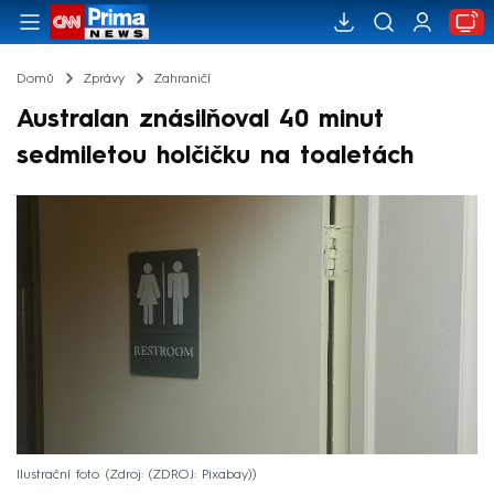
Domů
Zprávy
Zahraničí
Australan znásilňoval 40 minut
sedmiletou holčičku na toaletách
Ilustrační foto
Zdroj: (ZDROJ: Pixabay)