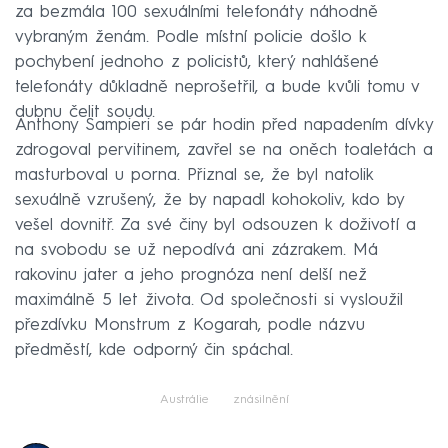
za bezmála 100 sexuálními telefonáty náhodně
vybraným ženám. Podle místní policie došlo k
pochybení jednoho z policistů, který nahlášené
telefonáty důkladně neprošetřil, a bude kvůli tomu v
dubnu čelit soudu.
Anthony Sampieri se pár hodin před napadením dívky
zdrogoval pervitinem, zavřel se na oněch toaletách a
masturboval u porna. Přiznal se, že byl natolik
sexuálně vzrušený, že by napadl kohokoliv, kdo by
vešel dovnitř. Za své činy byl odsouzen k doživotí a
na svobodu se už nepodívá ani zázrakem. Má
rakovinu jater a jeho prognóza není delší než
maximálně 5 let života. Od společnosti si vysloužil
přezdívku Monstrum z Kogarah, podle názvu
předměstí, kde odporný čin spáchal.
Austrálie
znásilnění