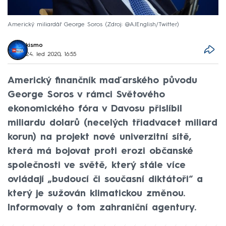
Americký miliardář George Soros
Zdroj: @AJEnglish/Twitter
kismo
24. led 2020, 16:55
Americký finančník maďarského původu
George Soros v rámci Světového
ekonomického fóra v Davosu přislíbil
miliardu dolarů (necelých třiadvacet miliard
korun) na projekt nové univerzitní sítě,
která má bojovat proti erozi občanské
společnosti ve světě, který stále více
ovládají „budoucí či současní diktátoři“ a
který je sužován klimatickou změnou.
Informovaly o tom zahraniční agentury.