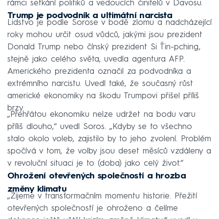
rámci setkání politiků a vedoucích činitelů v Davosu.
Trump je podvodník a ultimátní narcista
Lidstvo je podle Sorose v bodě zlomu a nadcházející
roky mohou určit osud vůdců, jakými jsou prezident
Donald Trump nebo čínský prezident Si Ťin-pching,
stejně jako celého světa, uvedla agentura AFP.
Amerického prezidenta označil za podvodníka a
extrémního narcistu. Uvedl také, že současný růst
americké ekonomiky na škodu Trumpovi přišel příliš
brzy.
„Přehřátou ekonomiku nelze udržet na bodu varu
příliš dlouho,“ uvedl Soros. „Kdyby se to všechno
stalo okolo voleb, zajistilo by to jeho zvolení. Problém
spočívá v tom, že volby jsou deset měsíců vzdáleny a
v revoluční situaci je to (doba) jako celý život.“
Ohrožení otevřených společností a hrozba
změny klimatu
„Žijeme v transformačním momentu historie. Přežití
otevřených společností je ohroženo a čelíme