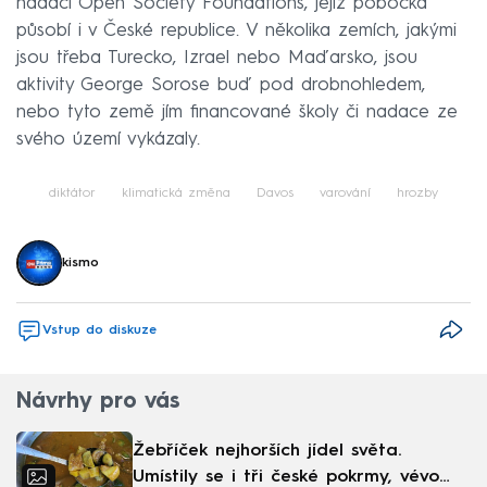
nadací Open Society Foundations, jejíž pobočka
působí i v České republice. V několika zemích, jakými
jsou třeba Turecko, Izrael nebo Maďarsko, jsou
aktivity George Sorose buď pod drobnohledem,
nebo tyto země jím financované školy či nadace ze
svého území vykázaly.
diktátor
klimatická změna
Davos
varování
hrozby
kismo
Vstup do diskuze
Návrhy pro vás
Žebříček nejhorších jídel světa.
Umístily se i tři české pokrmy, vévodí