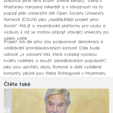
dokonce ještě větší krizím: změně klimatu,“ uvedl v
Maďarsku narozený miliardář a v návaznosti na to
popsal plán univerzitní sítě Open Society University
Network (OSUN) jako „nejdůležitější projekt jeho
života“. Má jít o mezinárodní platformu pro výuku a
výzkum, k níž se mohou připojit stávající univerzity po
celém světě.
Projekt má dle jeho slov podporovat demokracii a
vzdělávání pronásledovaných komunit. Dále bude
usilovat „o oslovení míst, která vyžadují vysokou
kvalitu vzdělání, a sloužit zanedbávaným populacím“,
jako jsou uprchlíci, vězni, Romové a další vysídlené
komunity, jakými jsou třeba Rohingyové v Myanmaru.
Čtěte také