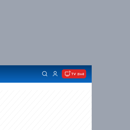
TV živě