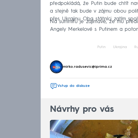
předpokládá, že Putin bude chtít nav
a stejně tak bude v zájmu obou poli
přes Ukrajinu. Oba státníci zatím spol
Na summitu je zajímavé, že mu předc
Angely Merkelové s Putinem a poto
Putin
Ukrajina
R
mirko.radusevic@iprima.cz
Vstup do diskuze
Návrhy pro vás