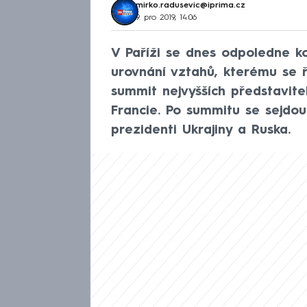
mirko.radusevic@iprima.cz
9. pro 2019, 14:06
V Paříži se dnes odpoledne ko
urovnání vztahů, kterému se 
summit nejvyšších představite
Francie. Po summitu se sejdo
prezidenti Ukrajiny a Ruska.