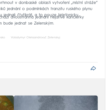
rhnout v donbaské oblasti vytvoření „místní stráže“
tiků jednání o podmínkách tranzitu ruského plynu
u jednali čtyřikrát, a to pouze telefonicky.
hází dvoustranná jednání nejdříve kancléřky
m bude jednat se Zelenským.
usko
Volodymyr Oleksandrovyč Zelenskyj