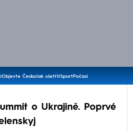
í
Objevte Česko
Jak ušetřit
Sport
Počasí
summit o Ukrajině. Poprvé
elenskyj