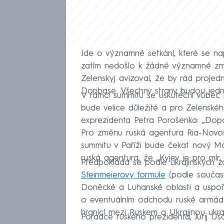
Jde o významné setkání, které se nap
zatím nedošlo k žádné významné změ
Zelenskyj avizoval, že by rád projedn
Donbase. Všechny strany budou jedn
V rámci summitu se uskuteční vůbec p
bude velice důležité a pro Zelenské
exprezidenta Petra Porošenka: „Dopor
Pro změnu ruská agentura Ria-Novos
summitu v Paříži bude čekat nový Ma
ruská agentura, že „Kyjev je pro mír,
Předpokládá se podle ukrajinských z
Steinmeierovy formule
(podle součas
Doněcké a Luhanské oblasti a uspoř
o eventuálním odchodu ruské armád
hranicí mezi Ruskem a Ukrajinou ukra
Poradce ruského prezidenta, Jurij Uš