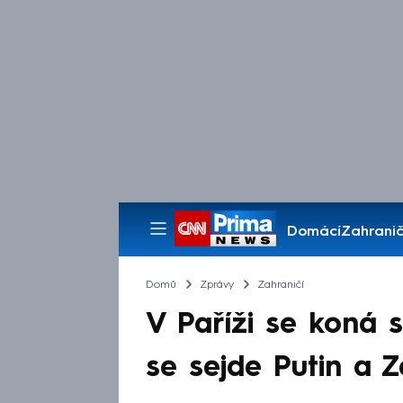
Domácí
Zahranič
Pořady
Domů
Zprávy
Zahraničí
V Paříži se koná 
se sejde Putin a Z