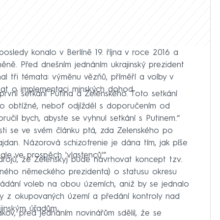
osledy konalo v Berlíně 19. října v roce 2016 a
ně. Před dnešním jednáním ukrajinský prezident
al tři témata: výměnu vězňů, příměří a volby v
at o implementaci minských dohod.
rvní setkání Putina a Zelenského. Toto setkání
ho obtížné, neboť odjížděl s doporučením od
učil bych, abyste se vyhnul setkání s Putinem.“
ti se ve svém článku ptá, zda Zelenského po
jdan. Názorová schizofrenie je dána tím, jak píše
 ale ve prospěch 'vlastenců'“.
drojů, že Zelenskyj bude navrhovat koncept tzv.
ného německého prezidenta) o statusu okresu
ádání voleb na obou územích, aniž by se jednalo
y z okupovaných území a předání kontroly nad
jinským úřadům.
akov, před jednáním novinářům sdělil, že se