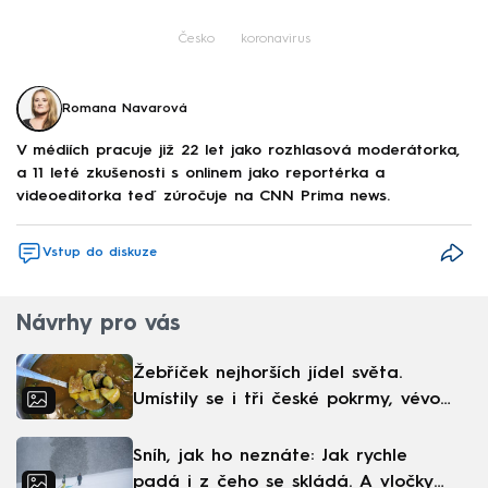
Česko
koronavirus
Romana Navarová
V médiích pracuje již 22 let jako rozhlasová moderátorka,
a 11 leté zkušenosti s onlinem jako reportérka a
videoeditorka teď zúročuje na CNN Prima news.
Vstup do diskuze
Návrhy pro vás
Žebříček nejhorších jídel světa.
Umístily se i tři české pokrmy, vévodí
skandinávská kuchyně
Sníh, jak ho neznáte: Jak rychle
padá i z čeho se skládá. A vločky