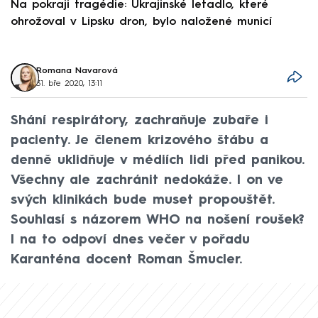
Na pokraji tragédie: Ukrajinské letadlo, které
P
ohrožoval v Lipsku dron, bylo naložené municí
e
Romana Navarová
31. bře 2020, 13:11
Shání respirátory, zachraňuje zubaře i
pacienty. Je členem krizového štábu a
denně uklidňuje v médiích lidi před panikou.
Všechny ale zachránit nedokáže. I on ve
svých klinikách bude muset propouštět.
Souhlasí s názorem WHO na nošení roušek?
I na to odpoví dnes večer v pořadu
Karanténa docent Roman Šmucler.