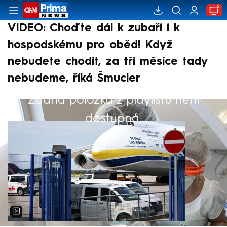
VIDEO: Choďte dál k zubaři i k
hospodskému pro oběd! Když
nebudete chodit, za tři měsíce tady
nebudeme, říká Šmucler
Žádná položka z playlistu není
Výběr redakce
dostupná.