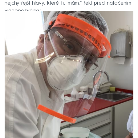
nejchytřejší hlavy, které tu mám,“ řekl před natočením
videopozvánky.