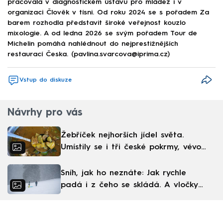
pracovala v diagnostickém ústavu pro mládež i v
organizaci Člověk v tísni. Od roku 2024 se s pořadem Za
barem rozhodla představit široké veřejnost kouzlo
mixologie. A od ledna 2026 se svým pořadem Tour de
Michelin pomáhá nahlédnout do nejprestižnějších
restaurací Česka. (pavlina.svarcova@iprima.cz)
Vstup do diskuze
Návrhy pro vás
Žebříček nejhorších jídel světa.
Umístily se i tři české pokrmy, vévodí
skandinávská kuchyně
Sníh, jak ho neznáte: Jak rychle
padá i z čeho se skládá. A vločky
nejsou bílé