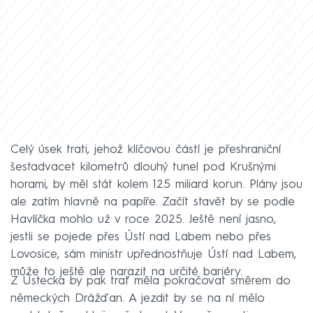
Celý úsek trati, jehož klíčovou částí je přeshraniční
šestadvacet kilometrů dlouhý tunel pod Krušnými
horami, by měl stát kolem 125 miliard korun. Plány jsou
ale zatím hlavně na papíře. Začít stavět by se podle
Havlíčka mohlo už v roce 2025. Ještě není jasno,
jestli se pojede přes Ústí nad Labem nebo přes
Lovosice, sám ministr upřednostňuje Ústí nad Labem,
může to ještě ale narazit na určité bariéry.
Z Ústecka by pak trať měla pokračovat směrem do
německých Drážďan. A jezdit by se na ní mělo