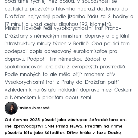
podstatně rychleji než dosud. V současnosti se
cestující z pražského hlavního nádraží dostanou do
Drážďan nejrychleji podle jízdního řádu za 2 hodiny a
17 minut a urazí cestu dlouhou 192 kilometrů.
Ministr Havlíček řešil vysokorychlostní trať Praha–
Drážďany s německým ministrem dopravy a digitální
infrastruktury mínulý týden v Berlíně. Oba politici tam
podepsali dopis adresovaný eurokomisařce pro
dopravu. Podpořili tím německou žádost o
spolufinancování projektu z evropských prostředků.
Podle mnohých to ale mělo přijít mnohem dřív.
Vysokorychlostní trať z Prahy do Drážďan patří
vzhledem k narůstající nákladní dopravě mezi Českem
a Německem k prioritám obou zemí.
Pavlína Švarcová
Od června 2025 působí jako zástupce šéfredaktora on-
line zpravodajství CNN Prima NEWS. Předtím na Primě
působila léta jako šéfeditor. Dříve hrála v Jazz Docku,