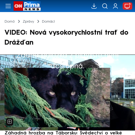
Domů
Zprávy
Domácí
VIDEO: Nová vysokorychlostní trať do
Drážďan
Žádná položka z playlistu není
Výběr redakce
dostupná.
Záhadná hrozba na Táborsku: Svědectví o velké
S