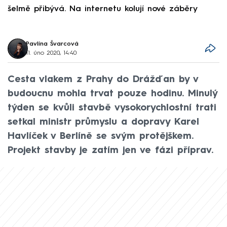
šelmě přibývá. Na internetu kolují nové záběry
d
Pavlína Švarcová
11. úno 2020, 14:40
Cesta vlakem z Prahy do Drážďan by v
budoucnu mohla trvat pouze hodinu. Minulý
týden se kvůli stavbě vysokorychlostní trati
setkal ministr průmyslu a dopravy Karel
Havlíček v Berlíně se svým protějškem.
Projekt stavby je zatím jen ve fázi příprav.