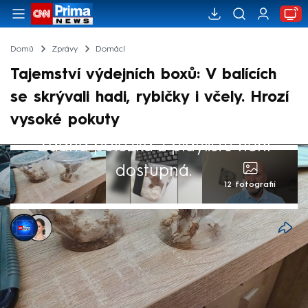
Domů
Zprávy
Domácí
Tajemství výdejních boxů: V balících
se skrývali hadi, rybičky i včely. Hrozí
vysoké pokuty
Žádná položka z playlistu není
dostupná.
12 fotografií
CNN Prima NEWS
,
Ivana Syrovátková
13. čvc 2025, 22:10
Obliba výdejních boxů roste. Zásilkové
služby však v poslední době podle