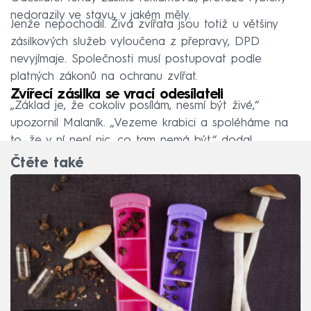
nedorazily ve stavu, v jakém měly.
Jenže nepochodil. Živá zvířata jsou totiž u většiny
zásilkových služeb vyloučena z přepravy, DPD
nevyjímaje. Společnosti musí postupovat podle
platných zákonů na ochranu zvířat.
Zvířecí zásilka se vrací odesílateli
„Základ je, že cokoliv posílám, nesmí být živé,“
upozornil Malaník. „Vezeme krabici a spoléháme na
to, že v ní není nic, co tam nemá být,“ dodal.
Čtěte také