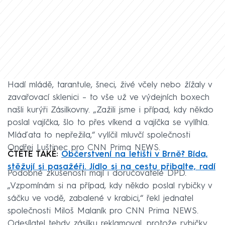
Hadí mládě, tarantule, šneci, živé včely nebo žížaly v
zavařovací sklenici – to vše už ve výdejních boxech
našli kurýři Zásilkovny. „Zažili jsme i případ, kdy někdo
poslal vajíčka, šlo to přes víkend a vajíčka se vylíhla.
Mláďata to nepřežila,“ vylíčil mluvčí společnosti
Ondřej Luštinec pro CNN Prima NEWS.
ČTĚTE TAKÉ:
Občerstvení na letišti v Brně? Bída,
stěžují si pasažéři. Jídlo si na cestu přibalte, radí
Podobné zkušenosti mají i doručovatelé DPD.
„Vzpomínám si na případ, kdy někdo poslal rybičky v
sáčku ve vodě, zabalené v krabici,“ řekl jednatel
společnosti Miloš Malaník pro CNN Prima NEWS.
Odesílatel tehdy zásilku reklamoval, protože rybičky