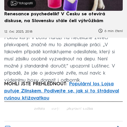
7
fotografií
Renesance psychedelik? V Česku se otevírá
diskuse, na Slovensku stále čelí výhrůžkám
6 min čtení
12. čvc 2025, 20:18
Pokud kurýr v boxu narazí na nečekané zvířecí
překvapení, značně mu to zkomplikuje práci. „V
takovém případě kontaktujeme odesílatele, který si
musí zásilku osobně vyzvednout na depu. Není
možné ji standardně doručit,“ upozornil Luštinec. V
případě, že jde o jedovaté zvíře, musí navíc k
výdejnímu boxu dorazit i odborník.
MOHLI JSTE PŘEHLÉDNOUT:
Populární los Lojsa
putuje Zlínskem. Podívejte se, jak si to štrádoval
rušnou křižovatkou
Failed to fetch
zvířata
kurýr
přepravní služba