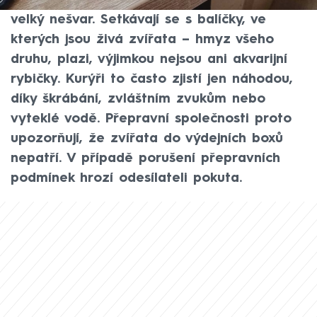
informací CNN Prima NEWS narážejí na
velký nešvar. Setkávají se s balíčky, ve
kterých jsou živá zvířata – hmyz všeho
druhu, plazi, výjimkou nejsou ani akvarijní
rybičky. Kurýři to často zjistí jen náhodou,
díky škrábání, zvláštním zvukům nebo
vyteklé vodě. Přepravní společnosti proto
upozorňují, že zvířata do výdejních boxů
nepatří. V případě porušení přepravních
podmínek hrozí odesílateli pokuta.