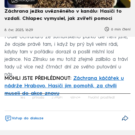
5
fotografií
Záchrana ježka uvězněného v kanálu: Hasiči to
vzdali. Chlapec vymyslel, jak zvířeti pomoci
6 min čtení
8. čvc 2025, 16:29
Podle ochranářů ze šumavského parku ale není jisté,
že dojde právě tam, i když by prý byli velmi rádi,
kdyby tam v pořádku dorazil a posílil místní losí
jedince. Na Zlínsku se mu totiž zřejmě zalíbilo a tráví
tady už více než čtrnáct dní ze svého putování u
nás.
MOHLI JSTE PŘEHLÉDNOUT:
Záchrana káčátek u
nádrže Hrabovo. Hasiči jim pomohli, za chvíli
museli do akce znovu
Failed to fetch
les
příroda
zvířata
silnice
životní prostředí
Vstup do diskuze