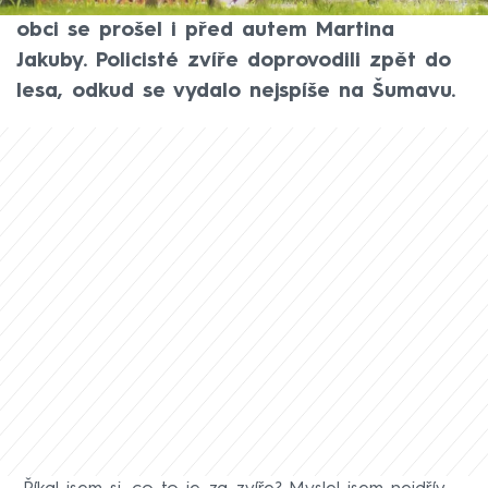
v Želechovicích nad Dřevnicí na Zlínsku. V
obci se prošel i před autem Martina
Jakuby. Policisté zvíře doprovodili zpět do
lesa, odkud se vydalo nejspíše na Šumavu.