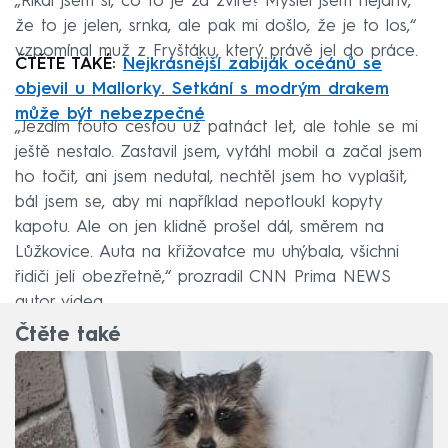
„Říkal jsem si, co to je za zvíře? Myslel jsem nejdřív,
že to je jelen, srnka, ale pak mi došlo, že je to los,“
vzpomínal muž z Fryštáku, který právě jel do práce.
ČTĚTE TAKÉ:
Nejkrásnější zabiják oceánů se
objevil u Mallorky. Setkání s modrým drakem
může být nebezpečné
„Jezdím touto cestou už patnáct let, ale tohle se mi
ještě nestalo. Zastavil jsem, vytáhl mobil a začal jsem
ho točit, ani jsem nedutal, nechtěl jsem ho vyplašit,
bál jsem se, aby mi například nepotloukl kopyty
kapotu. Ale on jen klidně prošel dál, směrem na
Lůžkovice. Auta na křižovatce mu uhýbala, všichni
řidiči jeli obezřetně,“ prozradil CNN Prima NEWS
autor videa.
Čtěte také