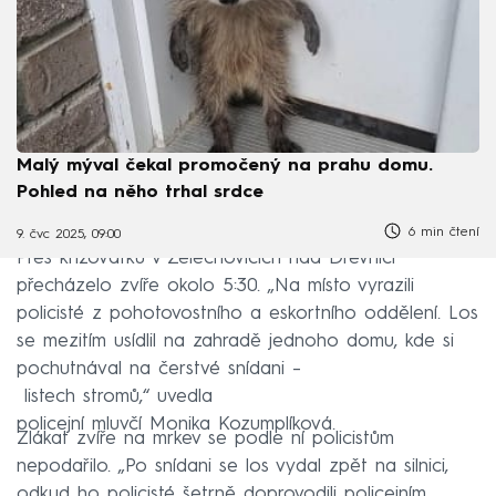
Malý mýval čekal promočený na prahu domu.
Pohled na něho trhal srdce
6 min čtení
9. čvc 2025, 09:00
Přes křižovatku v Želechovicích nad Dřevnicí
přecházelo zvíře okolo 5:30. „Na místo vyrazili
policisté z pohotovostního a eskortního oddělení. Los
se mezitím usídlil na zahradě jednoho domu, kde si
pochutnával na čerstvé snídani –
listech stromů,“ uvedla
policejní mluvčí Monika Kozumplíková.
Zlákat zvíře na mrkev se podle ní policistům
nepodařilo. „Po snídani se los vydal zpět na silnici,
odkud ho policisté šetrně doprovodili policejním