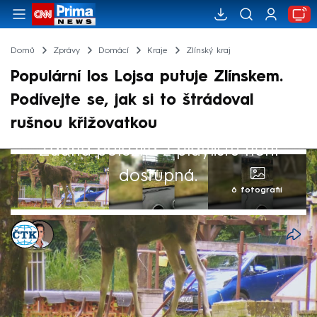
Domů
Zprávy
Domácí
Kraje
Zlínský kraj
Populární los Lojsa putuje Zlínskem.
Podívejte se, jak si to štrádoval
rušnou křižovatkou
Žádná položka z playlistu není
dostupná.
6 fotografií
ČTK
,
Jana Vozárová
11. čvc 2025, 13:36
Policisté v pátek doprovodili k lesu losa,
který se ráno procházel rušnou křižovatkou