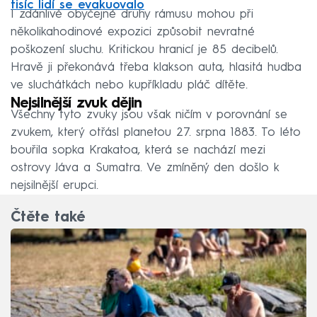
tisíc lidí se evakuovalo
I zdánlivě obyčejné druhy rámusu mohou při
několikahodinové expozici způsobit nevratné
poškození sluchu. Kritickou hranicí je 85 decibelů.
Hravě ji překonává třeba klakson auta, hlasitá hudba
ve sluchátkách nebo kupříkladu pláč dítěte.
Nejsilnější zvuk dějin
Všechny tyto zvuky jsou však ničím v porovnání se
zvukem, který otřásl planetou 27. srpna 1883. To léto
bouřila sopka Krakatoa, která se nachází mezi
ostrovy Jáva a Sumatra. Ve zmíněný den došlo k
nejsilnější erupci.
Čtěte také