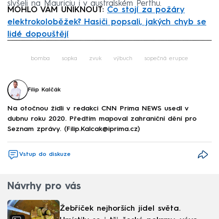
slyšeli na Mauriciu i v australském Perthu.
MOHLO VÁM UNIKNOUT:
Co stojí za požáry
elektrokoloběžek? Hasiči popsali, jakých chyb se
lidé dopouštějí
Failed to fetch
bomba
sopka
zvuk
výbuch
sopečná erupce
Filip Kalčák
Na otočnou židli v redakci CNN Prima NEWS usedl v
dubnu roku 2020. Předtím mapoval zahraniční dění pro
Seznam zprávy. (Filip.Kalcak@iprima.cz)
Vstup do diskuze
Návrhy pro vás
Žebříček nejhorších jídel světa.