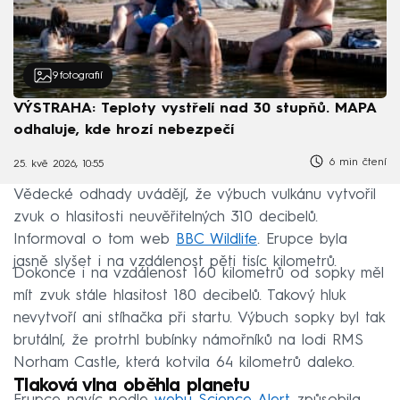
9
fotografií
VÝSTRAHA: Teploty vystřelí nad 30 stupňů. MAPA
odhaluje, kde hrozí nebezpečí
6 min čtení
25. kvě 2026, 10:55
Vědecké odhady uvádějí, že výbuch vulkánu vytvořil
zvuk o hlasitosti neuvěřitelných 310 decibelů.
Informoval o tom web
BBC Wildlife
. Erupce byla
jasně slyšet i na vzdálenost pěti tisíc kilometrů.
Dokonce i na vzdálenost 160 kilometrů od sopky měl
mít zvuk stále hlasitost 180 decibelů. Takový hluk
nevytvoří ani stíhačka při startu. Výbuch sopky byl tak
brutální, že protrhl bubínky námořníků na lodi RMS
Norham Castle, která kotvila 64 kilometrů daleko.
Tlaková vlna oběhla planetu