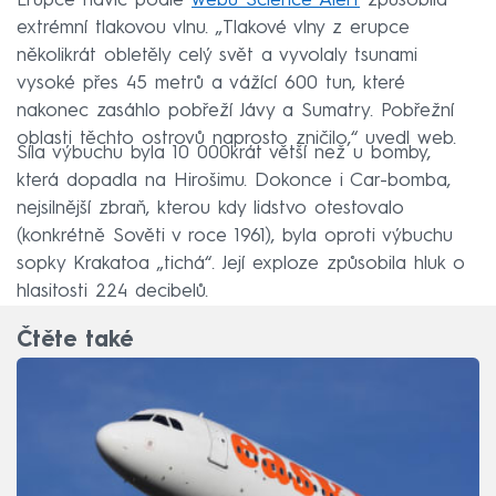
Erupce navíc podle
webu Science Alert
způsobila
extrémní tlakovou vlnu. „Tlakové vlny z erupce
několikrát obletěly celý svět a vyvolaly tsunami
vysoké přes 45 metrů a vážící 600 tun, které
nakonec zasáhlo pobřeží Jávy a Sumatry. Pobřežní
oblasti těchto ostrovů naprosto zničilo,“ uvedl web.
Síla výbuchu byla 10 000krát větší než u bomby,
která dopadla na Hirošimu. Dokonce i Car-bomba,
nejsilnější zbraň, kterou kdy lidstvo otestovalo
(konkrétně Sověti v roce 1961), byla oproti výbuchu
sopky Krakatoa „tichá“. Její exploze způsobila hluk o
hlasitosti 224 decibelů.
Čtěte také