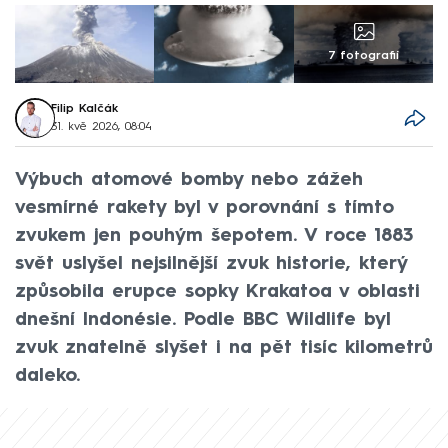
7 fotografií
Filip Kalčák
31. kvě 2026, 08:04
Výbuch atomové bomby nebo zážeh
vesmírné rakety byl v porovnání s tímto
zvukem jen pouhým šepotem. V roce 1883
svět uslyšel nejsilnější zvuk historie, který
způsobila erupce sopky Krakatoa v oblasti
dnešní Indonésie. Podle BBC Wildlife byl
zvuk znatelně slyšet i na pět tisíc kilometrů
daleko.