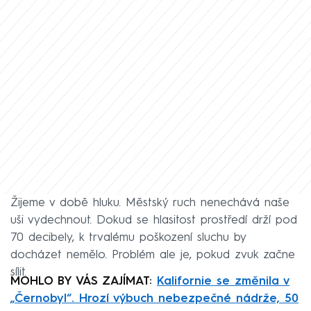
Žijeme v době hluku. Městský ruch nenechává naše
uši vydechnout. Dokud se hlasitost prostředí drží pod
70 decibely, k trvalému poškození sluchu by
docházet nemělo. Problém ale je, pokud zvuk začne
sílit.
MOHLO BY VÁS ZAJÍMAT:
Kalifornie se změnila v
„Černobyl“. Hrozí výbuch nebezpečné nádrže, 50