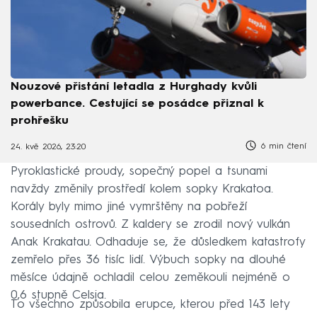
Nouzové přistání letadla z Hurghady kvůli
powerbance. Cestující se posádce přiznal k
prohřešku
6 min čtení
24. kvě 2026, 23:20
Pyroklastické proudy, sopečný popel a tsunami
navždy změnily prostředí kolem sopky Krakatoa.
Korály byly mimo jiné vymrštěny na pobřeží
sousedních ostrovů. Z kaldery se zrodil nový vulkán
Anak Krakatau. Odhaduje se, že důsledkem katastrofy
zemřelo přes 36 tisíc lidí. Výbuch sopky na dlouhé
měsíce údajně ochladil celou zeměkouli nejméně o
0,6 stupně Celsia.
To všechno způsobila erupce, kterou před 143 lety