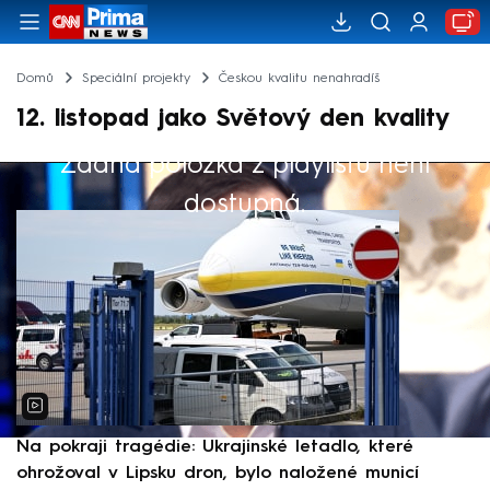
Domů
Speciální projekty
Českou kvalitu nenahradíš
12. listopad jako Světový den kvality
Žádná položka z playlistu není
Výběr redakce
dostupná.
Na pokraji tragédie: Ukrajinské letadlo, které
P
ohrožoval v Lipsku dron, bylo naložené municí
e