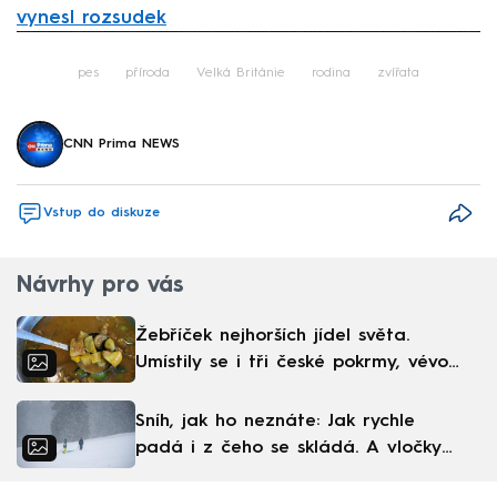
vynesl rozsudek
Failed to fetch
pes
příroda
Velká Británie
rodina
zvířata
CNN Prima NEWS
Vstup do diskuze
Návrhy pro vás
Žebříček nejhorších jídel světa.
Umístily se i tři české pokrmy, vévodí
skandinávská kuchyně
Sníh, jak ho neznáte: Jak rychle
padá i z čeho se skládá. A vločky
nejsou bílé