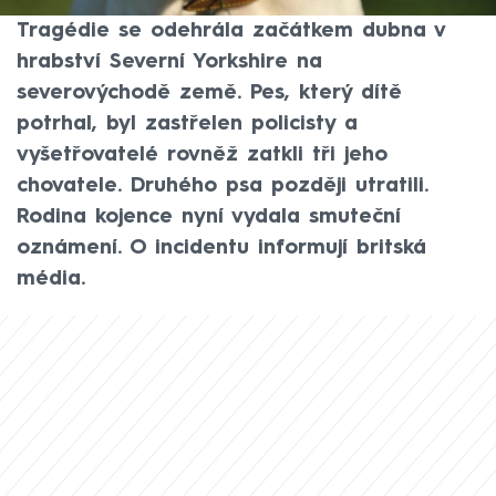
agresivních psů plemene typu bully.
Tragédie se odehrála začátkem dubna v
hrabství Severní Yorkshire na
severovýchodě země. Pes, který dítě
potrhal, byl zastřelen policisty a
vyšetřovatelé rovněž zatkli tři jeho
chovatele. Druhého psa později utratili.
Rodina kojence nyní vydala smuteční
oznámení. O incidentu informují britská
média.