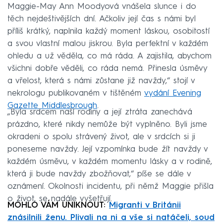
Maggie-May Ann Moodyová vnášela slunce i do
těch nejdeštivějších dní. Ačkoliv její čas s námi byl
příliš krátký, naplnila každý moment láskou, osobitostí
a svou vlastní malou jiskrou. Byla perfektní v každém
ohledu a už věděla, co má ráda. A zajistila, abychom
všichni dobře věděli, co ráda nemá. Přinesla úsměvy
a vřelost, která s námi zůstane již navždy,“ stojí v
nekrologu publikovaném v tištěném
vydání Evening
Gazette Middlesbrough
.
„Byla srdcem naší rodiny a její ztráta zanechává
prázdno, které nikdy nemůže být vyplněno. Byli jsme
okradeni o spolu strávený život, ale v srdcích si ji
poneseme navždy. Její vzpomínka bude žít navždy v
každém úsměvu, v každém momentu lásky a v rodině,
která ji bude navždy zbožňovat,“ píše se dále v
oznámení. Okolnosti incidentu, při němž Maggie přišla
o život, se nadále vyšetřují.
MOHLO VÁM UNIKNOUT:
Migranti v Británii
znásilnili ženu. Plivali na ni a vše si natáčeli, soud