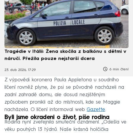
Tragédie v Itálii: Žena skočila z balkónu s dětmi v
náručí. Přežila pouze nejstarší dcera
6 min čtení
23. dub 2026, 17:29
Z výpovědi koronera Paula Appletona u soudního
líčení rovněž plyne, že psi se původně nacházeli na
zadní zahradě domu, ale dosud nezjištěným
způsobem pronikli až do místnosti, kde se Maggie
nacházela. O líčení informoval web
Gazette
.
Byli jsme okradeni o život, píše rodina
Rodina nyní zveřejnila smuteční oznámení. „Odešla ve
věku pouhých 13 týdnů. Naše krásná holčička