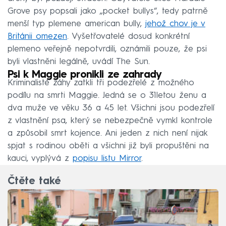
Grove psy popsali jako „pocket bullys“, tedy patrně
menší typ plemene american bully,
jehož chov je v
Británii omezen
. Vyšetřovatelé dosud konkrétní
plemeno veřejně nepotvrdili, oznámili pouze, že psi
byli vlastněni legálně, uvádí The Sun.
Psi k Maggie pronikli ze zahrady
Kriminalisté záhy zatkli tři podezřelé z možného
podílu na smrti Maggie. Jedná se o 31letou ženu a
dva muže ve věku 36 a 45 let. Všichni jsou podezřelí
z vlastnění psa, který se nebezpečně vymkl kontrole
a způsobil smrt kojence. Ani jeden z nich není nijak
spjat s rodinou oběti a všichni již byli propuštěni na
kauci, vyplývá z
popisu listu Mirror
.
Čtěte také