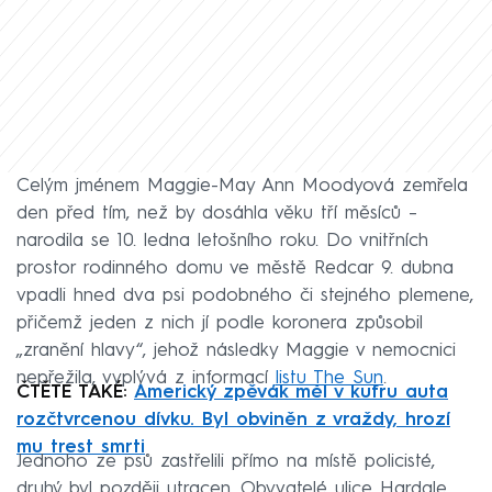
Celým jménem Maggie-May Ann Moodyová zemřela
den před tím, než by dosáhla věku tří měsíců –
narodila se 10. ledna letošního roku. Do vnitřních
prostor rodinného domu ve městě Redcar 9. dubna
vpadli hned dva psi podobného či stejného plemene,
přičemž jeden z nich jí podle koronera způsobil
„zranění hlavy“, jehož následky Maggie v nemocnici
nepřežila, vyplývá z informací
listu The Sun
.
ČTĚTE TAKÉ:
Americký zpěvák měl v kufru auta
rozčtvrcenou dívku. Byl obviněn z vraždy, hrozí
mu trest smrti
Jednoho ze psů zastřelili přímo na místě policisté,
druhý byl později utracen. Obyvatelé ulice Hardale