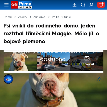
Domů
Zprávy
Zahraničí
Velká Británie
Psi vnikli do rodinného domu, jeden
roztrhal tříměsíční Maggie. Mělo jít o
bojové plemeno
Žádná položka z playlistu není
dostupná.
7 fotografií
CNN Prima NEWS
23. dub 2026, 20:45
Teprve tříměsíční Maggie zemřela ve Velké
Británii poté, co do domu pronikla dvojice