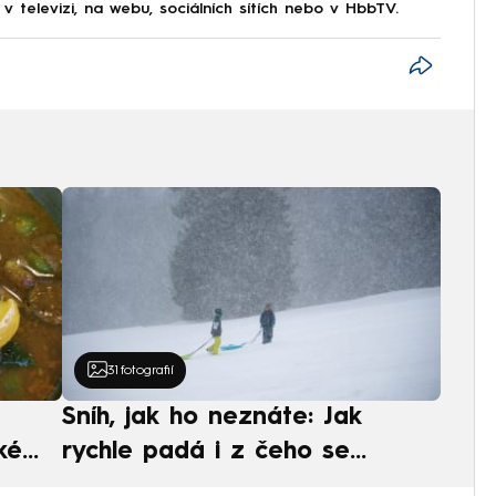
 televizi, na webu, sociálních sítích nebo v HbbTV.
31
fotografií
Sníh, jak ho neznáte: Jak
ké
rychle padá i z čeho se
ská
skládá. A vločky nejsou bílé