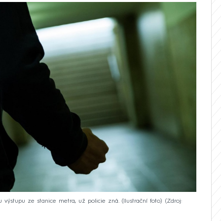
u výstupu ze stanice metra, už policie zná. (Ilustrační foto)
Zdroj: