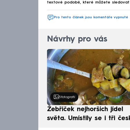
textové podobě, které můžete sledovat v
Pro tento článek jsou komentáře vypnuté
Návrhy pro vás
5
fotografií
Žebříček nejhorších jídel
světa. Umístily se i tři čes
pokrmy, vévodí skandináv