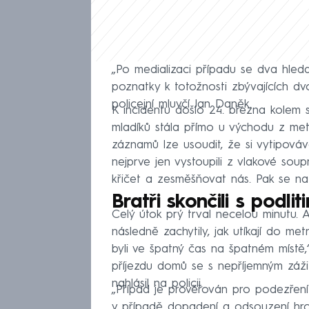
„Po medializaci případu se dva hledaní 
poznatky k totožnosti zbývajících dv
policejní mluvčí Jan Daněk.
K incidentu došlo 24. března kolem 
mladíků stála přímo u východu z met
záznamů lze usoudit, že si vytipováv
nejprve jen vystoupili z vlakové sou
křičet a zesměšňovat nás. Pak se na
Bratři skončili s podlit
Celý útok prý trval necelou minutu. A
následně zachytily, jak utíkají do met
byli ve špatný čas na špatném místě,“
příjezdu domů se s nepříjemným zážit
nahlásil na policii.
„Případ je prověřován pro podezření 
v případě dopadení a odsouzení hroz