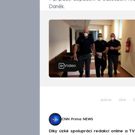
Daněk.
Video
policie
útok
CNN Prima NEWS
Díky úzké spolupráci redakcí online a TV