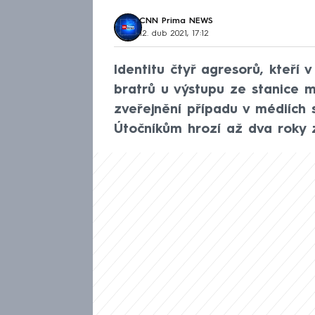
CNN Prima NEWS
12. dub 2021, 17:12
Identitu čtyř agresorů, kteří v
bratrů u výstupu ze stanice m
zveřejnění případu v médiích s
Útočníkům hrozí až dva roky 