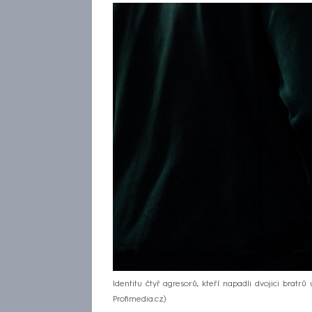
Identitu čtyř agresorů, kteří napadli dvojici bratrů 
Profimedia.cz