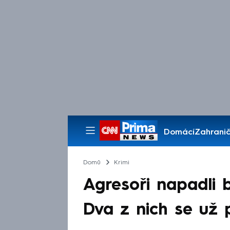
Domácí
Zahranič
Pořady
Domů
Krimi
Agresoři napadli 
Dva z nich se už po