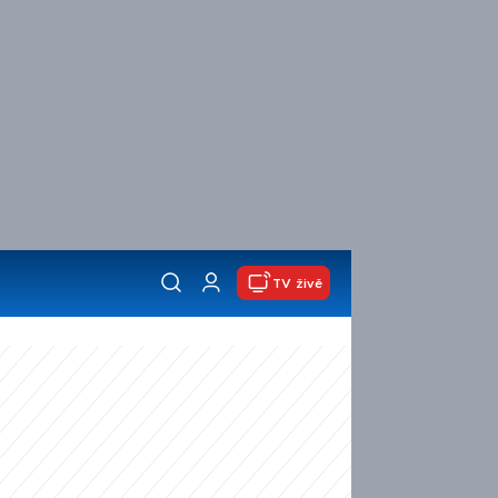
TV živě