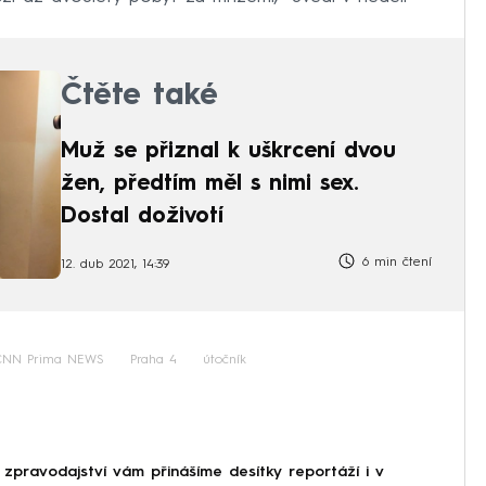
Čtěte také
Muž se přiznal k uškrcení dvou
žen, předtím měl s nimi sex.
Dostal doživotí
6 min čtení
12. dub 2021, 14:39
CNN Prima NEWS
Praha 4
útočník
 zpravodajství vám přinášíme desítky reportáží i v