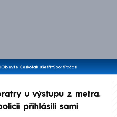
í
Objevte Česko
Jak ušetřit
Sport
Počasí
bratry u výstupu z metra.
licii přihlásili sami