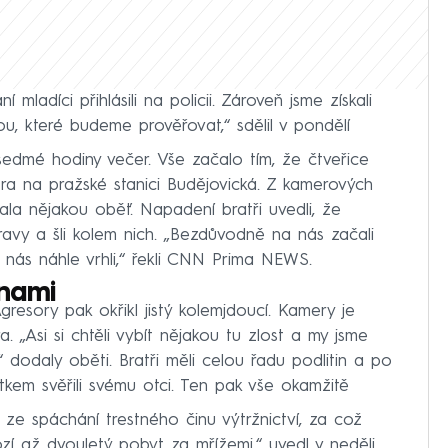
mladíci přihlásili na policii. Zároveň jsme získali
ou, které budeme prověřovat,“ sdělil v pondělí
sedmé hodiny večer. Vše začalo tím, že čtveřice
ra na pražské stanici Budějovická. Z kamerových
ala nějakou oběť. Napadení bratři uvedli, že
pravy a šli kolem nich. „Bezdůvodně na nás začali
 nás náhle vrhli,“ řekli CNN Prima NEWS.
inami
gresory pak okřikl jistý kolemjdoucí. Kamery je
ra. „Asi si chtěli vybít nějakou tu zlost a my jsme
 dodaly oběti. Bratři měli celou řadu podlitin a po
kem svěřili svému otci. Ten pak vše okamžitě
ze spáchání trestného činu výtržnictví, za což
í až dvouletý pobyt za mřížemi,“ uvedl v neděli