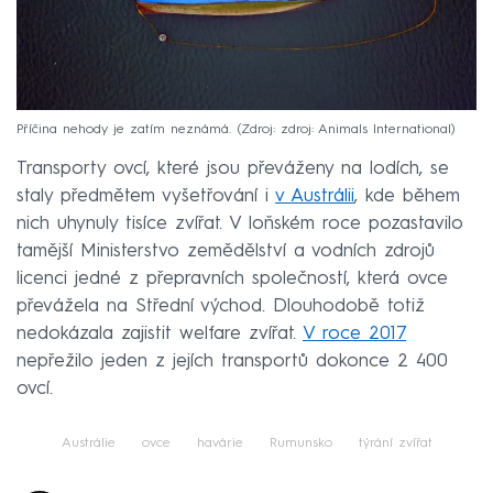
Příčina nehody je zatím neznámá.
Zdroj: zdroj: Animals International
Transporty ovcí, které jsou převáženy na lodích, se
staly předmětem vyšetřování i
v Austrálii
, kde během
nich uhynuly tisíce zvířat. V loňském roce pozastavilo
tamější Ministerstvo zemědělství a vodních zdrojů
licenci jedné z přepravních společností, která ovce
převážela na Střední východ. Dlouhodobě totiž
nedokázala zajistit welfare zvířat.
V roce 2017
nepřežilo jeden z jejích transportů dokonce 2 400
ovcí.
Austrálie
ovce
havárie
Rumunsko
týrání zvířat