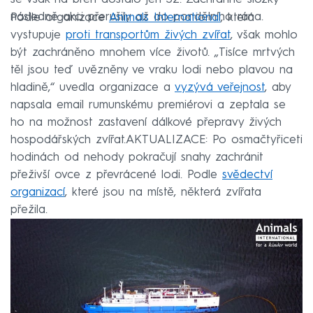
následně akci přerušily až do pondělního rána.
Podle organizace
Animals International
, která
vystupuje
proti transportům živých zvířat
, však mohlo
být zachráněno mnohem více životů. „Tisíce mrtvých
těl jsou teď uvězněny ve vraku lodi nebo plavou na
hladině,“ uvedla organizace a
vyzývá veřejnost
, aby
napsala email rumunskému premiérovi a zeptala se
ho na možnost zastavení dálkové přepravy živých
hospodářských zvířat.
AKTUALIZACE: Po osmačtyřiceti
hodinách od nehody pokračují snahy zachránit
přeživší ovce z převrácené lodi. Podle
svědectví
organizací
, které jsou na místě, některá zvířata
přežila.