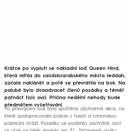
Krátce po vyplutí se nákladní loď Queen Hind,
která mířila do saúdskoarabského města Jeddah,
začala naklánět a poté se převrátila na bok. Na
palubě bylo dvaadvacet členů posádky a téměř
patnáct tisíc ovcí. Příčina nedělní nehody bude
předmětem vyšetřování.
Po převrácení lodi byla spuštěna záchranná akce, na
které spolupracovala policie s hasiči a rumunskou
pobřežní stráží. Posádku se podařilo zachránit, ovcí
se však na břeh dostalo jen 32. Záchranné složky