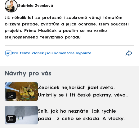
Gabriela Zvonková
Již několik let se profesně i soukromě věnuji tématům
blízkým přírodě, zvířatům a jejich ochraně. Jsem součástí
projektu Prima Mazlíček a podílím se na vzniku
stejnojmenného televizního pořadu.
Pro tento článek jsou komentáře vypnuté
Návrhy pro vás
Žebříček nejhorších jídel světa.
Umístily se i tři české pokrmy, vévodí
skandinávská kuchyně
Sníh, jak ho neznáte: Jak rychle
padá i z čeho se skládá. A vločky
nejsou bílé