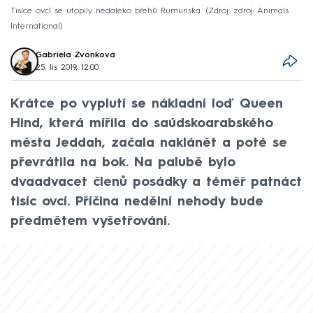
Tisíce ovcí se utopily nedaleko břehů Rumunska.
Zdroj: zdroj: Animals
International
Gabriela Zvonková
25. lis 2019, 12:00
Krátce po vyplutí se nákladní loď Queen
Hind, která mířila do saúdskoarabského
města Jeddah, začala naklánět a poté se
převrátila na bok. Na palubě bylo
dvaadvacet členů posádky a téměř patnáct
tisíc ovcí. Příčina nedělní nehody bude
předmětem vyšetřování.