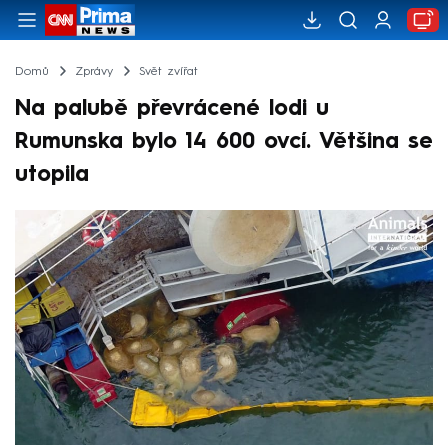
Domů
Zprávy
Svět zvířat
Na palubě převrácené lodi u
Rumunska bylo 14 600 ovcí. Většina se
utopila