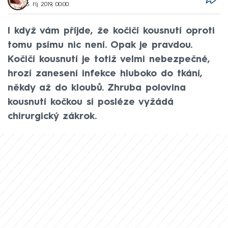
3. říj 2019, 00:00
I když vám příjde, že kočičí kousnutí oproti
tomu psímu nic není. Opak je pravdou.
Kočičí kousnutí je totiž velmi nebezpečné,
hrozí zanesení infekce hluboko do tkání,
někdy až do kloubů. Zhruba polovina
kousnutí kočkou si posléze vyžádá
chirurgický zákrok.