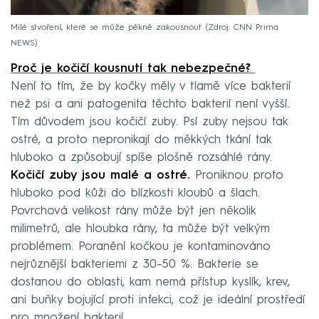
Milé stvoření, které se může pěkně zakousnout
Zdroj: CNN Prima
NEWS
Proč je kočičí kousnutí tak nebezpečné?
Není to tím, že by kočky měly v tlamě více bakterií
než psi a ani patogenita těchto bakterií není vyšší.
Tím důvodem jsou kočičí zuby. Psí zuby nejsou tak
ostré, a proto nepronikají do měkkých tkání tak
hluboko a způsobují spíše plošně rozsáhlé rány.
Kočičí zuby jsou malé a ostré.
Proniknou proto
hluboko pod kůži do blízkosti kloubů a šlach.
Povrchová velikost rány může být jen několik
milimetrů, ale hloubka rány, ta může být velkým
problémem. Poranění kočkou je kontaminováno
nejrůznější bakteriemi z 30–50 %. Bakterie se
dostanou do oblasti, kam nemá přístup kyslík, krev,
ani buňky bojující proti infekci, což je ideální prostředí
pro množení bakterií.