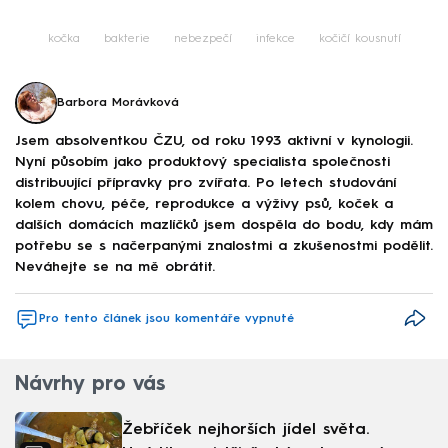
kočka
bakterie
nebezpečí
infekce
kočičí kousnutí
Barbora Morávková
Jsem absolventkou ČZU, od roku 1993 aktivní v kynologii.
Nyní působím jako produktový specialista společnosti
distribuující přípravky pro zvířata. Po letech studování
kolem chovu, péče, reprodukce a výživy psů, koček a
dalších domácích mazlíčků jsem dospěla do bodu, kdy mám
potřebu se s načerpanými znalostmi a zkušenostmi podělit.
Neváhejte se na mě obrátit.
Pro tento článek jsou komentáře vypnuté
Návrhy pro vás
Žebříček nejhorších jídel světa.