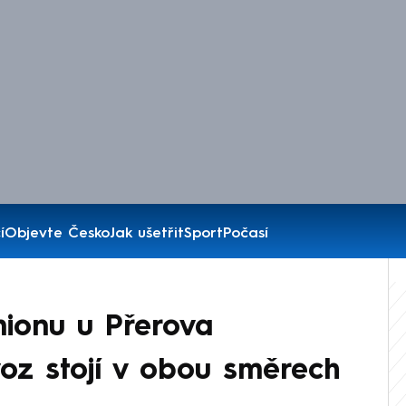
í
Objevte Česko
Jak ušetřit
Sport
Počasí
ionu u Přerova
voz stojí v obou směrech