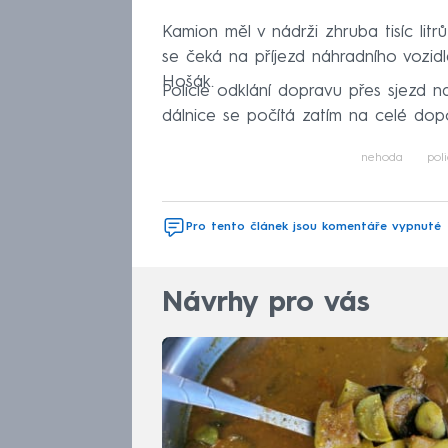
Kamion měl v nádrži zhruba tisíc litrů
se čeká na příjezd náhradního vozidl
Hošák.
Policie odklání dopravu přes sjezd na
dálnice se počítá zatím na celé dopo
nehoda
poli
Pro tento článek jsou komentáře vypnuté
Návrhy pro vás