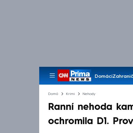
Domácí
Zahranič
Pořady
Domů
Krimi
Nehody
Ranní nehoda kam
ochromila D1. Pro