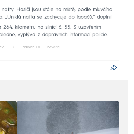
 nafty. Hasiči jsou stále na místě, podle mluvčího
a. „Uniklá nafta se zachycuje do lapačů,“ doplnil
 264. kilometru na silnici č. 55. S uzavřením
ledne, vyplývá z dopravních informací policie.
cie
D1
dálnice D1
havárie