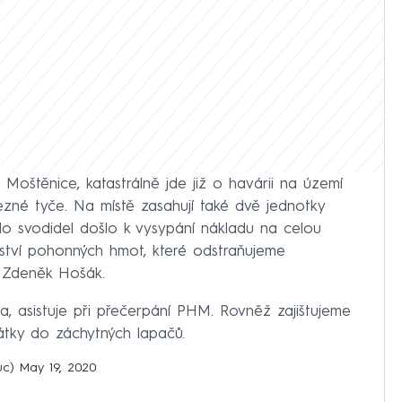
Moštěnice, katastrálně jde již o havárii na území
ezné tyče. Na místě zasahují také dvě jednotky
do svodidel došlo k vysypání nákladu na celou
žství pohonných hmot, které odstraňujeme
ů Zdeněk Hošák.
a, asistuje při přečerpání PHM. Rovněž zajištujeme
átky do záchytných lapačů.
ouc)
May 19, 2020