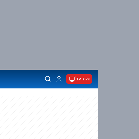
TV živě