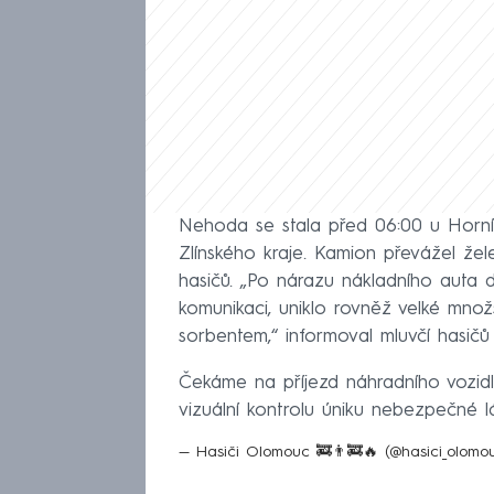
Nehoda se stala před 06:00 u Horní 
Zlínského kraje. Kamion převážel žel
hasičů. „Po nárazu nákladního auta 
komunikaci, uniklo rovněž velké mno
sorbentem,“ informoval mluvčí hasič
Čekáme na příjezd náhradního vozidl
vizuální kontrolu úniku nebezpečné l
— Hasiči Olomouc 🚒👨‍🚒🔥 (@hasici_olom