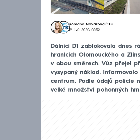
Romana Navarová
,
ČTK
19. kvě 2020, 06:32
Dálnici D1 zablokovala dnes r
hranicích Olomouckého a Zlíns
v obou směrech. Vůz přejel př
vysypaný náklad. Informovalo
centrum. Podle údajů policie n
velké množství pohonných hm