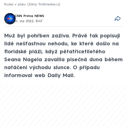
Ruska v písku
Zdroj: Profimedia.cz
CNN Prima NEWS
14. srp 2022, 10:47
Muž byl pohřben zaživa. Právě tak popisují
lidé nešťastnou nehodu, ke které došlo na
floridské pláži, když pětatřicetiletého
Seana Nagela zavalila písečná duna během
natáčení východu slunce. O případu
informoval web Daily Mail.