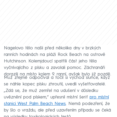
Nagelovo tělo našli před několika dny v brzkých
ranních hodinách na pláži Rock Beach na ostrově
Hutchinson. Kolemjdoucí spatřili část jeho těla
vyčnívajícího z písku a zavolali pomoc.
Záchranáři
dorazili na místo kolem 9. ranní, avšak bylo již pozdě.
Muž zřejmě odpočíval a točil si východ slunce, když
se náhle kopec písku zhroutil, uvedli vyšetřovatelé.
„Zdá se, že muž zemřel na udušení v důsledku
uvěznění pod pískem,“ upřesnil místní šerif
pro místní
stanici West Palm Beach News
. Nemá podezření, že
by šlo o vraždu, ale před uzavřením případu se čeká
na výsledky toxikologických testů.