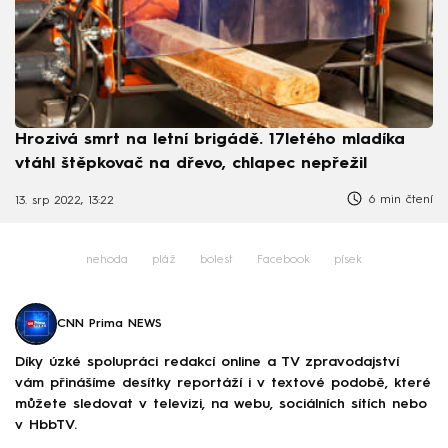
Hrozivá smrt na letní brigádě. 17letého mladíka
vtáhl štěpkovač na dřevo, chlapec nepřežil
6 min čtení
13. srp 2022, 13:22
nehoda
pláž
bolest
Facebook
písek
CNN Prima NEWS
Díky úzké spolupráci redakcí online a TV zpravodajství
vám přinášíme desítky reportáží i v textové podobě, které
můžete sledovat v televizi, na webu, sociálních sítích nebo
v HbbTV.