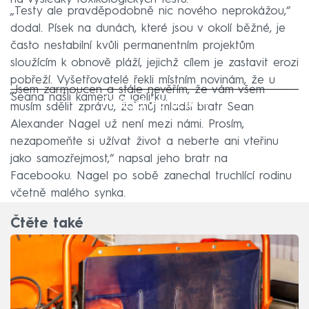
„Testy ale pravděpodobně nic nového neprokážou,“
dodal. Písek na dunách, které jsou v okolí běžné, je
často nestabilní kvůli permanentním projektům
sloužícím k obnově pláží, jejichž cílem je zastavit erozi
pobřeží. Vyšetřovatelé řekli místním novinám, že u
„Jsem zarmoucen a stále nevěřím, že vám všem
Seana našli kameru a igelitku.
Failed to fetch
musím sdělit zprávu, že můj mladší bratr Sean
Alexander Nagel už není mezi námi. Prosím,
nezapomeňte si užívat život a neberte ani vteřinu
jako samozřejmost,“ napsal jeho bratr na
Facebooku. Nagel po sobě zanechal truchlící rodinu
včetně malého synka.
Čtěte také