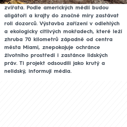
Everglades, kde žijí nebezpečná divoká
zvířata. Podle amerických médií budou
aligátoři a krajty do značné míry zastávat
roli dozorců. Výstavba zařízení v odlehlých
a ekologicky citlivých mokřadech, které leží
zhruba 70 kilometrů západně od centra
města Miami, znepokojuje ochránce
životního prostředí i zastánce lidských
práv. Ti projekt odsoudili jako krutý a
nelidský, informují média.