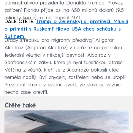
administrativou prezidenta Donalda Trumpa. Provoz
zařízení Floridu přijde asi na 450 milionů dolarů (9,5
miliardy korun) ročně, napsal NYT.
DÁLE ČTĚTE:
Trump a Zelenskyj si protiřečí. Mluvili
o příměří s Ruskem? Hlava USA chce schůzku s
Putinem
Úřady středisku pro migranty přezdívají Alligator
Alcatraz (Aligátoří Alcatraz) v narážce na proslulou
federální věznici v někdejší pevnosti Alcatraz v
Sanfranciském zálivu, která je nyní turistickou atrakcí.
Většina z vězňů, kteří se z Alcatrazu pokusili utéci,
neměla naději: Byli chyceni, zastřeleni nebo se utopili.
Prezident Trump v květnu uvedl, že slavnou věznici
nechá zase otevřít.
Čtěte také