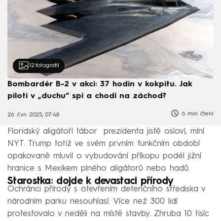
12
fotografií
Bombardér B-2 v akci: 37 hodin v kokpitu. Jak
piloti v „duchu“ spí a chodí na záchod?
6 min čtení
26. čvn 2025, 07:48
Floridský aligátoří tábor prezidenta jistě osloví, míní
NYT. Trump totiž ve svém prvním funkčním období
opakovaně mluvil o vybudování příkopu podél jižní
hranice s Mexikem plného aligátorů nebo hadů.
Starostka: dojde k devastaci přírody
Ochránci přírody s otevřením detenčního střediska v
národním parku nesouhlasí. Více než 300 lidí
protestovalo v neděli na místě stavby. Zhruba 10 tisíc