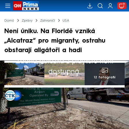
Domů
Zprávy
Zahraničí
USA
Není úniku. Na Floridě vzniká
„Alcatraz“ pro migranty, ostrahu
obstarají aligátoři a hadi
Žádná položka z playlistu není
dostupná.
12 fotografií
ČTK
,
Sandra Houdková
26. čvn 2025, 17:53
Americký stát Florida začal stavět detenční
zařízení pro migranty v národním parku