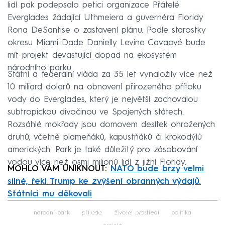
lidí pak podepsalo petici organizace Přátelé
Everglades žádající Uthmeiera a guvernéra Floridy
Rona DeSantise o zastavení plánu. Podle starostky
okresu Miami-Dade Danielly Levine Cavaové bude
mít projekt devastující dopad na ekosystém
národního parku.
Státní a federální vláda za 35 let vynaložily více než
10 miliard dolarů na obnovení přirozeného přítoku
vody do Everglades, který je největší zachovalou
subtropickou divočinou ve Spojených státech.
Rozsáhlé mokřady jsou domovem desítek ohrožených
druhů, včetně plameňáků, kapustňáků či krokodýlů
amerických. Park je také důležitý pro zásobování
vodou více než osmi milionů lidí z jižní Floridy.
MOHLO VÁM UNIKNOUT:
NATO bude brzy velmi
silné, řekl Trump ke zvýšení obranných výdajů.
Státníci mu děkovali
Failed to fetch
národní park
příroda
životní prostředí
politika