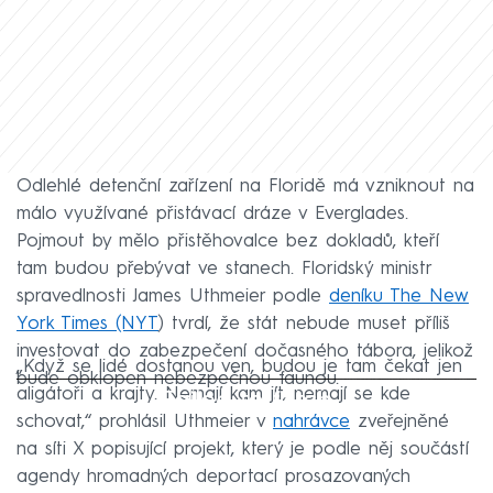
Odlehlé detenční zařízení na Floridě má vzniknout na
málo využívané přistávací dráze v Everglades.
Pojmout by mělo přistěhovalce bez dokladů, kteří
tam budou přebývat ve stanech. Floridský ministr
spravedlnosti James Uthmeier podle
deníku The New
York Times (NYT
) tvrdí, že stát nebude muset příliš
investovat do zabezpečení dočasného tábora, jelikož
„Když se lidé dostanou ven, budou je tam čekat jen
bude obklopen nebezpečnou faunou.
Failed to fetch
aligátoři a krajty. Nemají kam jít, nemají se kde
schovat,“ prohlásil Uthmeier v
nahrávce
zveřejněné
na síti X popisující projekt, který je podle něj součástí
agendy hromadných deportací prosazovaných