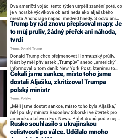
Dva američtí vojáci tento týden utrpěli zranění poté, co
je v horské výcvikové oblasti nedaleko aljašského
města Anchorage napadl medvěd hnědý. S odvoláním
Trump by rád znovu přepisoval mapy. Je
na armádu to v pátek pozdě večer napsala agentura
AP. V areálu, který se rozkládá na 259 čtverečních
to můj průliv, žádný přeřek ani náhoda,
kilometrech, se volně pohybuje až 350 medvědů
tvrdí
černých a 75 medvědů hnědých.
Téma: Donald Trump
Donald Trump chce přejmenovat Hormuzský průliv.
Nést by měl přívlastek „Trumpův“ anebo „americký“.
Informoval o tom deník New York Post, kterému to
Čekali jsme sankce, místo toho jsme
údajně potvrdil vysoce postavený člen Trumpovy
administrativy. Nebylo by to poprvé, kdy americký
dostali Aljašku, zkritizoval Trumpa
prezident zatoužil měnit zeměpisné názvy.
polský ministr
Téma: Polsko
„Měli jsme dostat sankce, místo toho byla Aljaška,“
řekl polský ministr Radosław Sikorski ve čtvrtek pro
americkou televizi Fox News. Přílet dronů podle něj
Rusko souhlasilo s ukrajinskou
zdaleka nebyl navigační chybou. Důkazem toho podle
něj je, že bezpilotní letouny se na území Polska
celistvostí po válce. Udělalo mnoho
dostaly hned ze dvou směrů, a to jak z území Ukrajiny,