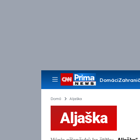
Domácí
Zahranič
Pořady
Domů
Aljaška
Aljaška