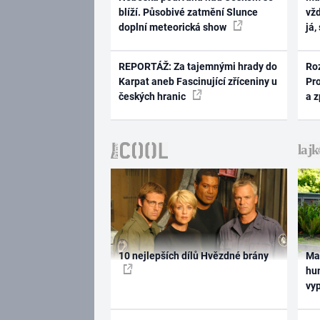
blíží. Působivé zatmění Slunce
vž
doplní meteorická show
já,
REPORTÁŽ: Za tajemnými hrady do
Ro
Karpat aneb Fascinující zříceniny u
Pr
českých hranic
a 
10 nejlepších dílů Hvězdné brány
Ma
hum
vy