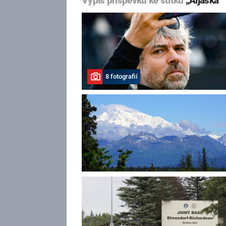
Výpis příspěvků ke štítku
„Aljaška“
8 fotografií