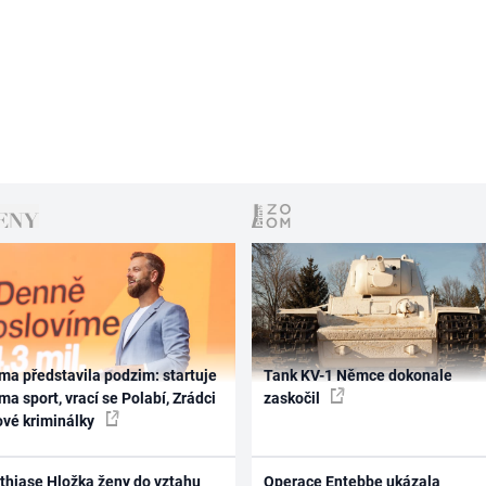
ma představila podzim: startuje
Tank KV-1 Němce dokonale
ma sport, vrací se Polabí, Zrádci
zaskočil
ové kriminálky
thiase Hložka ženy do vztahu
Operace Entebbe ukázala