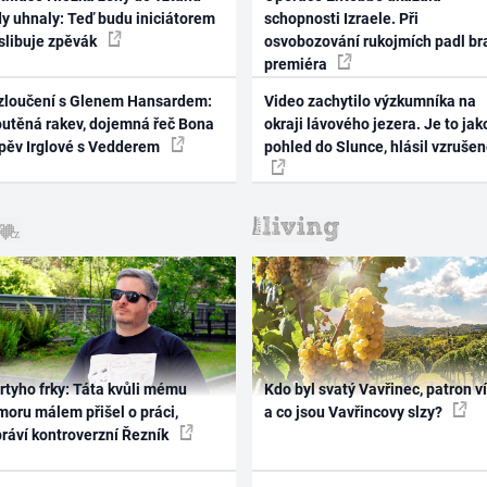
dy uhnaly: Teď budu iniciátorem
schopnosti Izraele. Při
 slibuje zpěvák
osvobozování rukojmích padl br
premiéra
zloučení s Glenem Hansardem:
Video zachytilo výzkumníka na
outěná rakev, dojemná řeč Bona
okraji lávového jezera. Je to jak
zpěv Irglové s Vedderem
pohled do Slunce, hlásil vzruše
rtyho frky: Táta kvůli mému
Kdo byl svatý Vavřinec, patron v
oru málem přišel o práci,
a co jsou Vavřincovy slzy?
práví kontroverzní Řezník