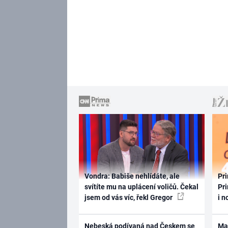
Vondra: Babiše nehlídáte, ale
Pri
svítíte mu na uplácení voličů. Čekal
Pri
jsem od vás víc, řekl Gregor
i n
Nebeská podívaná nad Českem se
Ma