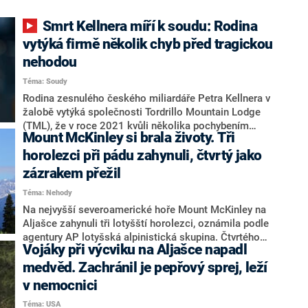
Smrt Kellnera míří k soudu: Rodina
vytýká firmě několik chyb před tragickou
nehodou
Téma: Soudy
Rodina zesnulého českého miliardáře Petra Kellnera v
žalobě vytýká společnosti Tordrillo Mountain Lodge
(TML), že v roce 2021 kvůli několika pochybením
Mount McKinley si brala životy. Tři
zavinila havárii helikoptéry N351 a následné zpoždění
záchrany její šestičlenné posádky. V pátek to uvedl
horolezci při pádu zahynuli, čtvrtý jako
právní zástupce Kellnerových František Honsa z
zázrakem přežil
advokátní kanceláře BBH. V aljašském Anchorage
Téma: Nehody
začal minulý týden soudní proces týkající se tragické
nehody vrtulníku, při níž zemřel Kellner a čtyři další
Na nejvyšší severoamerické hoře Mount McKinley na
lidé.
Aljašce zahynuli tři lotyšští horolezci, oznámila podle
agentury AP lotyšská alpinistická skupina. Čtvrtého
Vojáky při výcviku na Aljašce napadl
horolezce ze skupiny, které se stal osudnou pád
poblíž průsmyku Denali Pass ve výšce přes 5 550
medvěd. Zachránil je pepřový sprej, leží
metrů nad mořem, se podařilo zachránit.
v nemocnici
Téma: USA