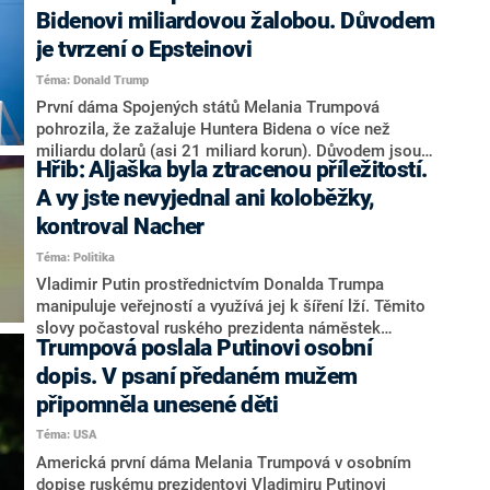
vyloučil vstup Ukrajiny do NATO a uvedl, že Zelenskyj
Bidenovi miliardovou žalobou. Důvodem
může válku ukončit „téměř okamžitě“. V neděli
je tvrzení o Epsteinovi
odpoledne se uskutečnila videokonference lídrů tzv.
koalice ochotných. Marco Rubio uvedl, že vidí posun
Téma: Donald Trump
na cestě k dosažení míru na Ukrajině. Francouzský
První dáma Spojených států Melania Trumpová
prezident Emmanuel Macron je však hluboce
pohrozila, že zažaluje Huntera Bidena o více než
přesvědčen, že ruský prezident Vladimir Putin o žádný
miliardu dolarů (asi 21 miliard korun). Důvodem jsou
mír nestojí.
Hřib: Aljaška byla ztracenou příležitostí.
nedávné výroky Bidena mladšího, které se týkají cti
amerického prezidentského páru. Podle nich měl
A vy jste nevyjednal ani koloběžky,
Donalda Trumpa a Melanii kdysi vzájemně představit
kontroval Nacher
sexuální delikvent Jeffrey Epstein.
Téma: Politika
Vladimir Putin prostřednictvím Donalda Trumpa
manipuluje veřejností a využívá jej k šíření lží. Těmito
slovy počastoval ruského prezidenta náměstek
Trumpová poslala Putinovi osobní
pražského primátora pro dopravu a šéf Pirátů Zdeněk
Hřib na svém X. Schůzku na Aljašce označil za
dopis. V psaní předaném mužem
ztracenou příležitost. Podle něj se ruský prezident,
připomněla unesené děti
kterého označil za diktátora, snaží vykreslit jako
Téma: USA
partner pro USA. Na Hřibův příspěvek reagoval
úštěpačně kolega z radnice Patrik Nacher z ANO:
Americká první dáma Melania Trumpová v osobním
„Napsal někdo, kdo se není schopen domluvit ani se
dopise ruskému prezidentovi Vladimiru Putinovi