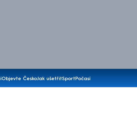
í
Objevte Česko
Jak ušetřit
Sport
Počasí