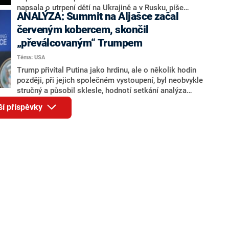
svými koaličními partnery na řešení problematiky
napsala o utrpení dětí na Ukrajině a v Rusku, píše
ANALÝZA: Summit na Aljašce začal
koloběžek v Praze.“
Reuters s odkazem na dva zdroje z Bílého domu.
Přesný obsah dopisu zdroje nesdělily, pouze se
červeným kobercem, skončil
zmínily o tom, že v něm Trumpová napsala o únosech
„převálcovaným“ Trumpem
dětí v důsledku války na Ukrajině.
Téma: USA
Trump přivítal Putina jako hrdinu, ale o několik hodin
později, při jejich společném vystoupení, byl neobvykle
stručný a působil sklesle, hodnotí setkání analýza
amerického deníku The Washington Post.
ší příspěvky