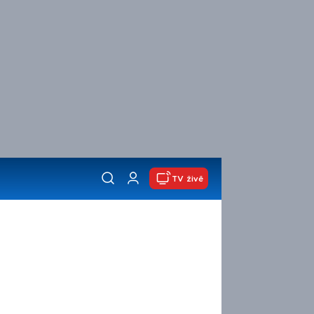
TV živě