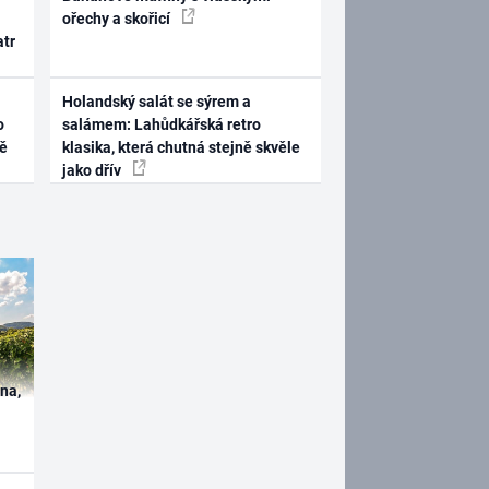
ořechy a skořicí
atr
Holandský salát se sýrem a
o
salámem: Lahůdkářská retro
ně
klasika, která chutná stejně skvěle
jako dřív
ína,