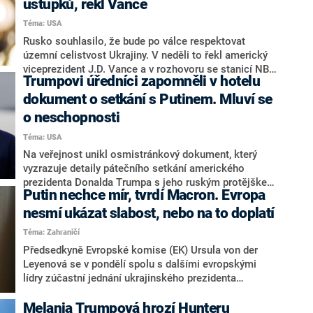
ústupků, řekl Vance
tak Běloruska.
Téma: USA
Rusko souhlasilo, že bude po válce respektovat
územní celistvost Ukrajiny. V neděli to řekl americký
viceprezident J.D. Vance a v rozhovoru se stanicí NBC
Trumpovi úředníci zapomněli v hotelu
dále zmínil některé ústupky, které podle něj udělala
Moskva při jednáních s americkým prezidentem
dokument o setkání s Putinem. Mluví se
Donaldem Trumpem. Vance však připustil, že
o neschopnosti
vyjednávání s Ruskem má střídavé úspěchy.
Téma: USA
Na veřejnost unikl osmistránkový dokument, který
vyzrazuje detaily pátečního setkání amerického
prezidenta Donalda Trumpa s jeho ruským protějškem
Putin nechce mír, tvrdí Macron. Evropa
Vladimirem Putinem na Aljašce. S největší
pravděpodobností jej vytvořili pracovníci americké
nesmí ukázat slabost, nebo na to doplatí
administrativy a zapomněli jej ve veřejné tiskárně.
Téma: Zahraničí
Podle odborníků jde o další důkaz nedbalosti a
Předsedkyně Evropské komise (EK) Ursula von der
neschopnosti administrativy. Informovalo o tom
Leyenová se v pondělí spolu s dalšími evropskými
americké veřejnoprávní médium NPR.
lídry zúčastní jednání ukrajinského prezidenta
Volodymyra Zelenského s jeho americkým protějškem
Donaldem Trumpem v Bílém domě. Ten v pondělí
Melania Trumpová hrozí Hunteru