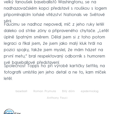
velký fanoušek baseballistů Washingtonu, se na
nadhazovačském kopci představil s rouškou s logem
připomínajícím loňské vítězství Nationals ve Světové
sérii.
Faucimu se nadhoz nepovedl, míč z jeho ruky letěl
daleko od strike zóny a připraveného chytače. „Letěl
úplně špatným směrem. Dělal jsem si z toho potom
legraci a říkal jsem, že jsem jako malý kluk hrál na
pozici spojky, takže jsem myslel, že mám házet na
první metu,“ bral respektovaný odborník s humorem
své baseballové představení.
Společnost Topps ho při výrobě kartičky šetřila, na
fotografii umístila jen jeho detail a ne to, kam míček
letěl.
baseball
Roman Prymula
Bílý dům
epidemiolog
Anthony Fauci