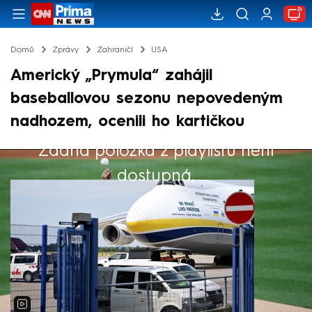
Domů
Zprávy
Zahraničí
USA
Americký „Prymula“ zahájil
baseballovou sezonu nepovedeným
nadhozem, ocenili ho kartičkou
Žádná položka z playlistu není
Výběr redakce
dostupná.