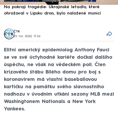
Na pokraji tragédie: Ukrajinské letadlo, které
P
ohrožoval v Lipsku dron, bylo naložené municí
e
ČTK
25. čvc 2020, 17:46
Elitní americký epidemiolog Anthony Fauci
se ve své úctyhodné kariéře dočkal dalšího
úspěchu, ne však na vědeckém poli. Člen
krizového štábu Bílého domu pro boj s
koronavirem má vlastní baseballovou
kartičku na památku svého slavnostního
nadhozu v úvodním utkání sezony MLB mezi
Washingtonem Nationals a New York
Yankees.