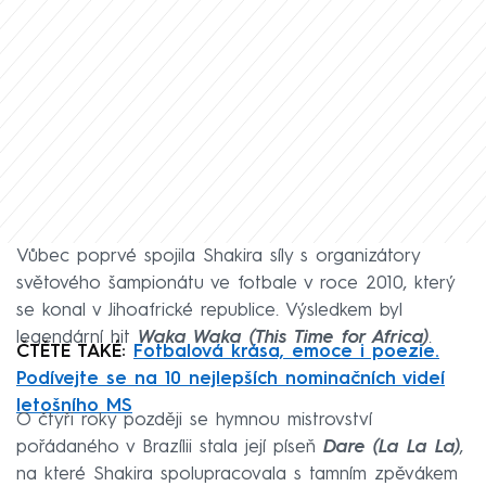
Vůbec poprvé spojila Shakira síly s organizátory
světového šampionátu ve fotbale v roce 2010, který
se konal v Jihoafrické republice. Výsledkem byl
legendární hit
Waka Waka (This Time for Africa)
.
ČTĚTE TAKÉ:
Fotbalová krása, emoce i poezie.
Podívejte se na 10 nejlepších nominačních videí
letošního MS
O čtyři roky později se hymnou mistrovství
pořádaného v Brazílii stala její píseň
Dare (La La La)
,
na které Shakira spolupracovala s tamním zpěvákem