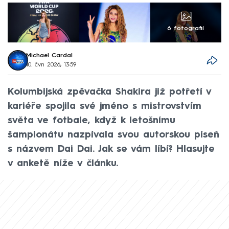
6 fotografií
Michael Cardal
10. čvn 2026, 13:59
Kolumbijská zpěvačka Shakira již potřetí v
kariéře spojila své jméno s mistrovstvím
světa ve fotbale, když k letošnímu
šampionátu nazpívala svou autorskou píseň
s názvem Dai Dai. Jak se vám líbí? Hlasujte
v anketě níže v článku.