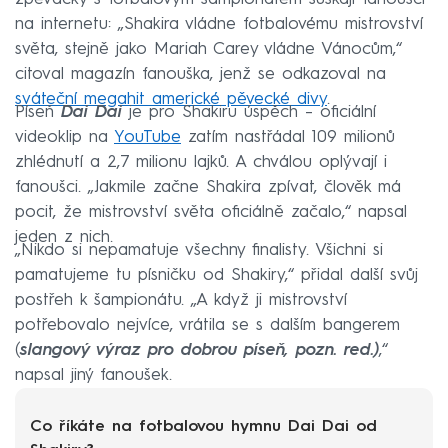
na internetu: „Shakira vládne fotbalovému mistrovství
světa, stejně jako Mariah Carey vládne Vánocům,“
citoval magazín fanouška, jenž se odkazoval na
sváteční megahit americké pěvecké divy
.
Píseň
Dai Dai
je pro Shakiru úspěch – oficiální
videoklip na
YouTube
zatím nastřádal 109 milionů
zhlédnutí a 2,7 milionu lajků. A chválou oplývají i
fanoušci. „Jakmile začne Shakira zpívat, člověk má
pocit, že mistrovství světa oficiálně začalo,“ napsal
jeden z nich.
„Nikdo si nepamatuje všechny finalisty. Všichni si
pamatujeme tu písničku od Shakiry,“ přidal další svůj
postřeh k šampionátu. „A když ji mistrovství
potřebovalo nejvíce, vrátila se s dalším bangerem
(
slangový výraz pro dobrou píseň, pozn. red.)
,“
napsal jiný fanoušek.
Co říkáte na fotbalovou hymnu Dai Dai od