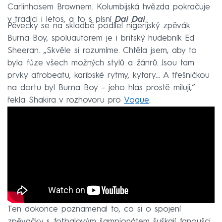
Carlinhosem Brownem. Kolumbijská hvězda pokračuje
v tradici i letos, a to s písní
Dai Dai
.
Pěvecky se na skladbě podílel nigerijský zpěvák
Burna Boy, spoluautorem je i britský hudebník Ed
Sheeran. „Skvěle si rozumíme. Chtěla jsem, aby to
byla fúze všech možných stylů a žánrů. Jsou tam
prvky afrobeatu, karibské rytmy, kytary... A třešničkou
na dortu byl Burna Boy – jeho hlas prostě miluji,“
řekla Shakira v rozhovoru pro
Vogue
.
Ten dokonce poznamenal to, co si o spojení
zpěvačky s fotbalovým šampionátem šuškají fanoušci