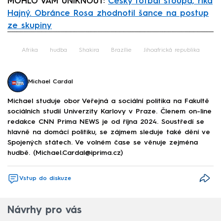
MOHLO VÁM UNIKNOUT:
Český fotbal stoupá, říká
Hajný. Obránce Rosa zhodnotil šance na postup
ze skupiny
Failed to fetch
Afrika
hudba
Shakira
Brazílie
Jihoafrická republika
Michael Cardal
Michael studuje obor Veřejná a sociální politika na Fakultě
sociálních studií Univerzity Karlovy v Praze. Členem on-line
redakce CNN Prima NEWS je od října 2024. Soustředí se
hlavně na domácí politiku, se zájmem sleduje také dění ve
Spojených státech. Ve volném čase se věnuje zejména
hudbě. (Michael.Cardal@iprima.cz)
Vstup do diskuze
Návrhy pro vás