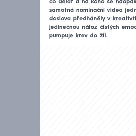
co dělat a na koho se naopak
samotná nominační videa jedn
doslova předháněly v kreativi
jedinečnou nálož čistých emoc
pumpuje krev do žil.