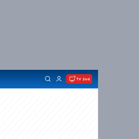
TV živě