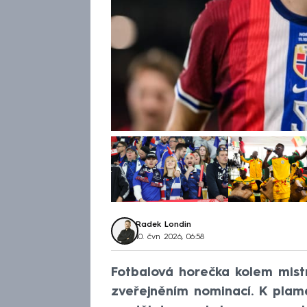
Radek Londin
10. čvn 2026, 06:58
Fotbalová horečka kolem mist
zveřejněním nominací. K pl