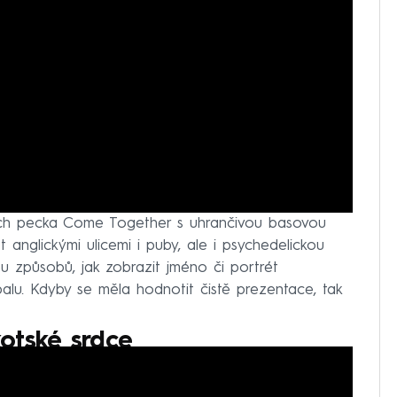
ejich pecka Come Together s uhrančivou basovou
t anglickými ulicemi i puby, ale i psychedelickou
u způsobů, jak zobrazit jméno či portrét
alu. Kdyby se měla hodnotit čistě prezentace, tak
otské srdce