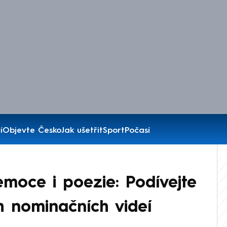
í
Objevte Česko
Jak ušetřit
Sport
Počasí
emoce i poezie: Podívejte
h nominačních videí