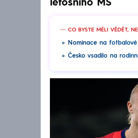
letošního MS
CO BYSTE MĚLI VĚDĚT, N
Nominace na fotbalové M
Česko vsadilo na rodinn