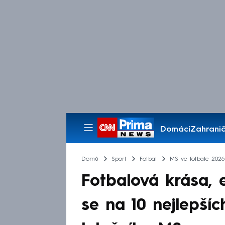
Domácí
Zahranič
Pořady
Domů
Sport
Fotbal
MS ve fotbale 2026
Fotbalová krása, 
se na 10 nejlepšíc