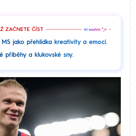
EŽ ZAČNETE ČÍST
S jako přehlídka kreativity a emocí.
é příběhy a klukovské sny.