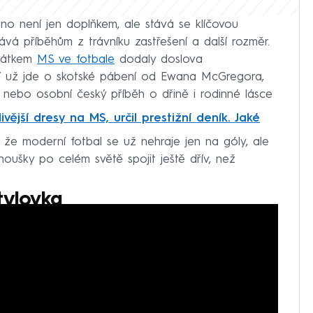
no není jen doplňkem, ale stává se klíčovou
ává příběhům z trávníku zastřešení a další rozměr.
ačátkem
MS ve fotbale
dodaly doslova
ť už jde o skotské pábení od Ewana McGregora,
nebo osobní český příběh o dřině i rodinné lásce
livější dresy na MS, určil prestižní deník. Jaké
, že moderní fotbal se už nehraje jen na góly, ale
ušky po celém světě spojit ještě dřív, než
tylovka