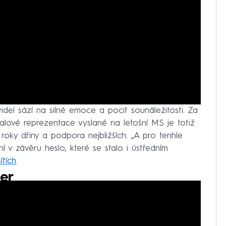
deí sází na silné emoce a pocit sounáležitosti. Za
lové reprezentace vyslané na letošní MS je totiž
 roky dřiny a podpora nejbližších. „A pro tenhle
zní v závěru heslo, které se stalo i ústředním
ítích
.
er