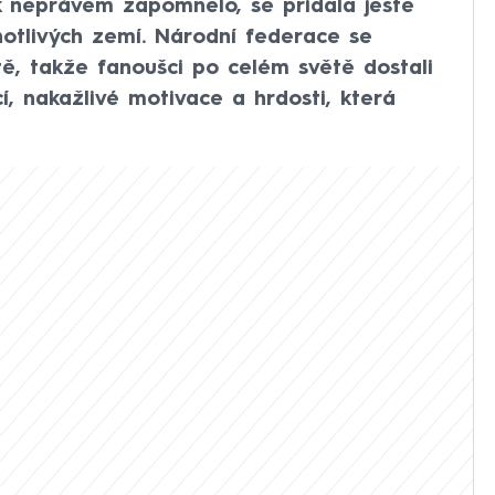
 neprávem zapomnělo, se přidala ještě
otlivých zemí. Národní federace se
tě, takže fanoušci po celém světě dostali
í, nakažlivé motivace a hrdosti, která