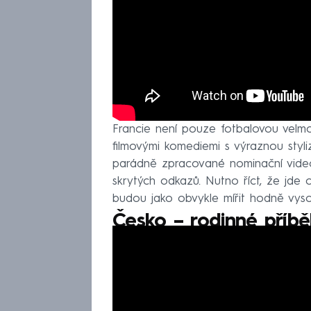
Francie není pouze fotbalovou velmoc
filmovými komediemi s výraznou styli
parádně zpracované nominační video 
skrytých odkazů. Nutno říct, že jde 
budou jako obvykle mířit hodně vyso
Česko – rodinné příbě