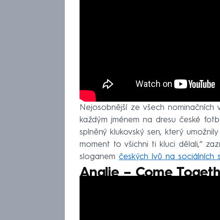
Nejosobnější ze všech nominačních vi
každým jménem na dresu české fotba
splněný klukovský sen, který umožnily
moment to všichni ti kluci dělali,“ za
sloganem
českých lvů na sociálních s
Anglie – Come Togeth