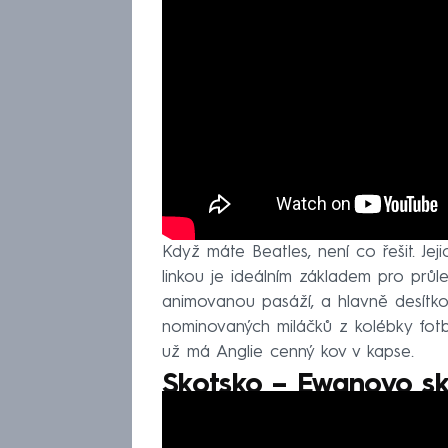
Když máte Beatles, není co řešit. J
linkou je ideálním základem pro průle
animovanou pasáží, a hlavně desítko
nominovaných miláčků z kolébky fotb
už má Anglie cenný kov v kapse.
Skotsko – Ewanovo sk