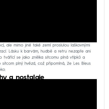
í, ale mimo jiné také zemí proslulou laškovnými
zací. Lásku k barvám, hudbě a retru nezapře ani
tvářící se jako znělka sitcomu plná vtípků a
o sitcom plný hvězd, což připomíná, že Les Bleus
ko.
hy a nostalgie