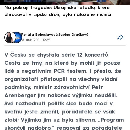
Na pokraji tragédie: Ukrajinské letadlo, které
P
ohrožoval v Lipsku dron, bylo naložené municí
e
Renáta Bohuslavová
,
Sabina Dračková
16. dub 2021, 19:29
V Česku se chystala série 12 koncertů
Cesta ze tmy, na které by mohli jít pouze
lidé s negativním PCR testem. I přesto, že
organizátoři přistoupili na všechny vládní
podmínky, ministr zdravotnictví Petr
Arenberger jim nakonec výjimku neudělil.
Své rozhodnutí politik sice bude moci v
květnu ještě změnit, pořadatelé se však
zlobí: Výjimka jim už byla slíbena. „Program
ukončuji nadobro,“ reagoval za pořadatele