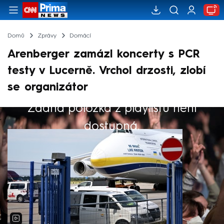
Domů
Zprávy
Domácí
Arenberger zamázl koncerty s PCR
testy v Lucerně. Vrchol drzosti, zlobí
se organizátor
Žádná položka z playlistu není
Výběr redakce
dostupná.