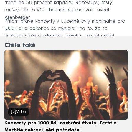
třeba na 50 procent kapacity. Rozestupy, testy,
roušky, ale to vše chceme dopracovat,“ uvedl
Arenberger.
Přitom právě koncerty v Lucerně byly maximálně pro
1000 lidí a dokonce se myslelo i na to, že se
vyzkouší v rámci pilotního projektu sezení i stání.
Čtěte také
Video
Koncerty pro 1000 lidí zachrání životy. Techtle
Mechtle nehrozí, věří pořadatel