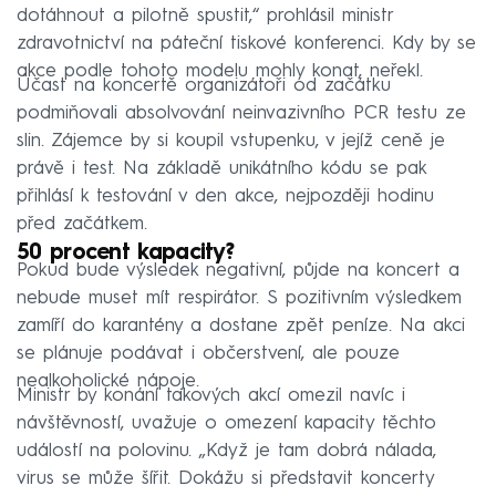
dotáhnout a pilotně spustit,“ prohlásil ministr
zdravotnictví na páteční tiskové konferenci. Kdy by se
akce podle tohoto modelu mohly konat, neřekl.
Účast na koncertě organizátoři od začátku
podmiňovali absolvování neinvazivního PCR testu ze
slin. Zájemce by si koupil vstupenku, v jejíž ceně je
právě i test. Na základě unikátního kódu se pak
přihlásí k testování v den akce, nejpozději hodinu
před začátkem.
50 procent kapacity?
Pokud bude výsledek negativní, půjde na koncert a
nebude muset mít respirátor. S pozitivním výsledkem
zamíří do karantény a dostane zpět peníze. Na akci
se plánuje podávat i občerstvení, ale pouze
nealkoholické nápoje.
Ministr by konání takových akcí omezil navíc i
návštěvností, uvažuje o omezení kapacity těchto
událostí na polovinu. „Když je tam dobrá nálada,
virus se může šířit. Dokážu si představit koncerty