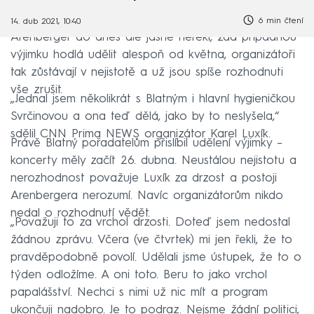
6 min čtení
14. dub 2021, 10:40
Arenberger do dnes ale jasně neřekl, zda případnou
výjimku hodlá udělit alespoň od května, organizátoři
tak zůstávají v nejistotě a už jsou spíše rozhodnuti
vše zrušit.
„Jednal jsem několikrát s Blatným i hlavní hygieničkou
Svrčinovou a ona teď dělá, jako by to neslyšela,“
sdělil CNN Prima NEWS organizátor Karel Luxík.
Právě Blatný pořadatelům přislíbil udělení výjimky –
koncerty měly začít 26. dubna. Neustálou nejistotu a
nerozhodnost považuje Luxík za drzost a postoji
Arenbergera nerozumí. Navíc organizátorům nikdo
nedal o rozhodnutí vědět.
„Považuji to za vrchol drzosti. Doteď jsem nedostal
žádnou zprávu. Včera (ve čtvrtek) mi jen řekli, že to
pravděpodobně povolí. Udělali jsme ústupek, že to o
týden odložíme. A oni toto. Beru to jako vrchol
papalášství. Nechci s nimi už nic mít a program
ukončuji nadobro. Je to podraz. Nejsme žádní politici,