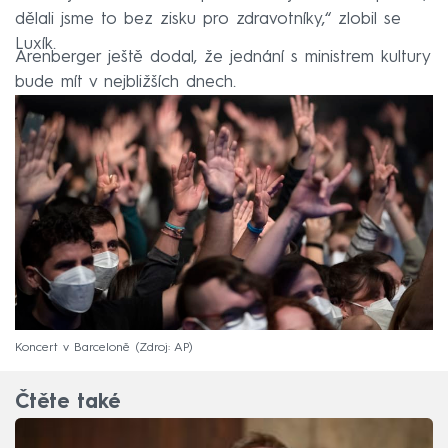
dělali jsme to bez zisku pro zdravotníky,“ zlobil se
Luxík.
Arenberger ještě dodal, že jednání s ministrem kultury
bude mít v nejbližších dnech.
Koncert v Barceloně
Zdroj: AP
Čtěte také