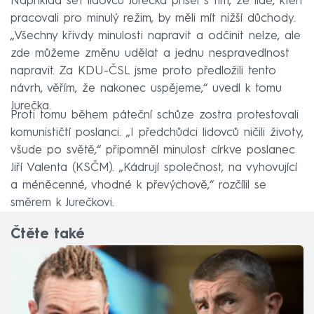
Například šéf lidovců Jurečka přišel s tím, že lidé, kteří
pracovali pro minulý režim, by měli mít nižší důchody.
„Všechny křivdy minulosti napravit a odčinit nelze, ale
zde můžeme změnu udělat a jednu nespravedlnost
napravit. Za KDU-ČSL jsme proto předložili tento
návrh, věřím, že nakonec uspějeme,“ uvedl k tomu
Jurečka.
Proti tomu během páteční schůze zostra protestovali
komunističtí poslanci. „I předchůdci lidovců ničili životy,
všude po světě,“ připomněl minulost církve poslanec
Jiří Valenta (KSČM). „Kádrují společnost, na vyhovující
a méněcenné, vhodné k převýchově,“ rozčílil se
směrem k Jurečkovi.
Čtěte také