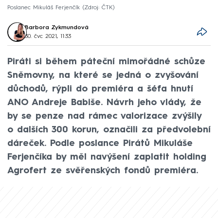
Poslanec Mikuláš Ferjenčík
Zdroj: ČTK
Barbora Zykmundová
30. čvc 2021, 11:33
Piráti si během páteční mimořádné schůze
Sněmovny, na které se jedná o zvyšování
důchodů, rýpli do premiéra a šéfa hnutí
ANO Andreje Babiše. Návrh jeho vlády, že
by se penze nad rámec valorizace zvýšily
o dalších 300 korun, označili za předvolební
dáreček. Podle poslance Pirátů Mikuláše
Ferjenčíka by měl navýšení zaplatit holding
Agrofert ze svěřenských fondů premiéra.