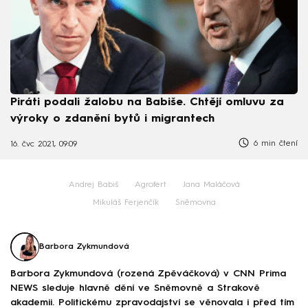
Piráti podali žalobu na Babiše. Chtějí omluvu za
výroky o zdanění bytů i migrantech
6 min čtení
16. čvc 2021, 09:09
Andrej Babiš
Agrofert
Jana Maláčová
Mikuláš Ferjenčík
Sněmovna
Barbora Zykmundová
Barbora Zykmundová (rozená Zpěváčková) v CNN Prima
NEWS sleduje hlavně dění ve Sněmovně a Strakově
akademii. Politickému zpravodajství se věnovala i před tím