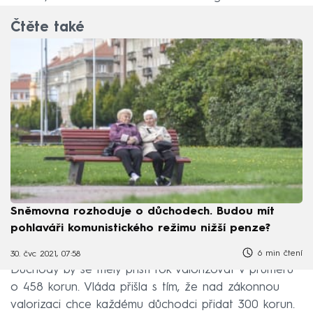
Čtěte také
Sněmovna rozhoduje o důchodech. Budou mít
pohlaváři komunistického režimu nižší penze?
6 min čtení
30. čvc 2021, 07:58
Důchody by se měly příští rok valorizovat v průměru
o 458 korun. Vláda přišla s tím, že nad zákonnou
valorizaci chce každému důchodci přidat 300 korun.