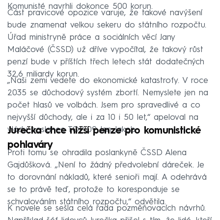
Komunisté navrhli dokonce 500 korun.
Část pravicové opozice varuje, že takové navýšení
bude znamenat velkou sekeru do státního rozpočtu.
Úřad ministryně práce a sociálních věcí Jany
Maláčové (ČSSD) už dříve vypočítal, že takový růst
penzí bude v příštích třech letech stát dodatečných
32,6 miliardy korun.
„Naši zemi vedete do ekonomické katastrofy. V roce
2035 se důchodový systém zbortí. Nemyslete jen na
počet hlasů ve volbách. Jsem pro spravedlivé a co
nejvyšší důchody, ale i za 10 i 50 let,“ apeloval na
vládu poslanec TOP 09 Jan Jakob.
Jurečka chce nižší penze pro komunistické
pohlaváry
Proti tomu se ohradila poslankyně ČSSD Alena
Gajdůšková. „Není to žádný předvolební dáreček. Je
to dorovnání nákladů, které senioři mají. A odehrává
se to právě teď, protože to koresponduje se
schvalováním státního rozpočtu,“ odvětila.
K novele se sešla celá řada pozměňovacích návrhů.