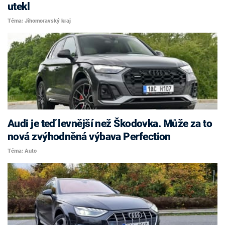
utekl
Téma: Jihomoravský kraj
Audi je teď levnější než Škodovka. Může za to
nová zvýhodněná výbava Perfection
Téma: Auto