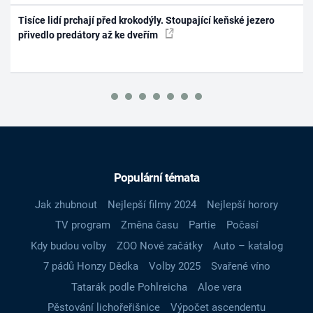
Tisíce lidí prchají před krokodýly. Stoupající keňské jezero
přivedlo predátory až ke dveřím
Populární témata
Jak zhubnout
Nejlepší filmy 2024
Nejlepší horory
TV program
Změna času
Partie
Počasí
Kdy budou volby
ZOO Nové začátky
Auto – katalog
7 pádů Honzy Dědka
Volby 2025
Svařené víno
Tatarák podle Pohlreicha
Aloe vera
Pěstování lichořeřišnice
Výpočet ascendentu