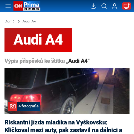
Domů
Audi A4
Audi A4
Výpis příspěvků ke štítku
„Audi A4“
4 fotografie
Riskantní jízda mladíka na Vyškovsku:
Kličkoval mezi auty, pak zastavil na dálnici a