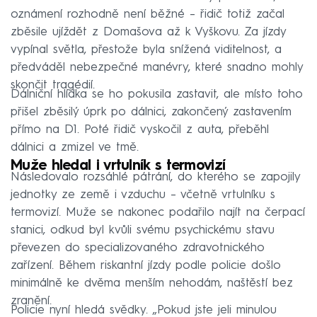
oznámení rozhodně není běžné – řidič totiž začal
zběsile ujíždět z Domašova až k Vyškovu. Za jízdy
vypínal světla, přestože byla snížená viditelnost, a
předváděl nebezpečné manévry, které snadno mohly
skončit tragédií.
Dálniční hlídka se ho pokusila zastavit, ale místo toho
přišel zběsilý úprk po dálnici, zakončený zastavením
přímo na D1. Poté řidič vyskočil z auta, přeběhl
dálnici a zmizel ve tmě.
Muže hledal i vrtulník s termovizí
Následovalo rozsáhlé pátrání, do kterého se zapojily
jednotky ze země i vzduchu – včetně vrtulníku s
termovizí. Muže se nakonec podařilo najít na čerpací
stanici, odkud byl kvůli svému psychickému stavu
převezen do specializovaného zdravotnického
zařízení. Během riskantní jízdy podle policie došlo
minimálně ke dvěma menším nehodám, naštěstí bez
zranění.
Policie nyní hledá svědky. „Pokud jste jeli minulou