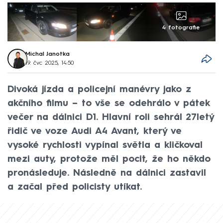
4 fotografie
Michal Janotka
19. čvc 2025, 14:50
Divoká jízda a policejní manévry jako z
akčního filmu – to vše se odehrálo v pátek
večer na dálnici D1. Hlavní roli sehrál 27letý
řidič ve voze Audi A4 Avant, který ve
vysoké rychlosti vypínal světla a kličkoval
mezi auty, protože měl pocit, že ho někdo
pronásleduje. Následně na dálnici zastavil
a začal před policisty utíkat.