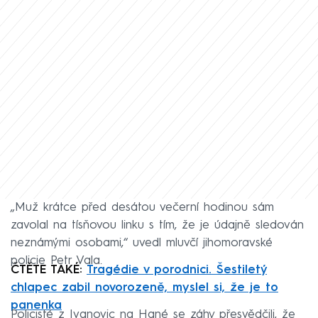
„Muž krátce před desátou večerní hodinou sám
zavolal na tísňovou linku s tím, že je údajně sledován
neznámými osobami,“ uvedl mluvčí jihomoravské
policie Petr Vala.
ČTĚTE TAKÉ:
Tragédie v porodnici. Šestiletý
chlapec zabil novorozeně, myslel si, že je to
panenka
Policisté z Ivanovic na Hané se záhy přesvědčili, že