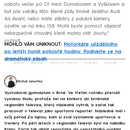
sobotu večer po D1 mezi Domašovem a Vyškovem a
byli jste svědky této šílené jízdy tmavě šedého Audi
A4 Avant, nebo máte záběry z palubní kamery,
ozvěte se na linku 158. Mohli byste pomoct objasnit
nebezpečné chování, které mohlo stát životy,“
vyzývá.
MOHLO VÁM UNIKNOUT:
Motorkáře ujíždějícího
po letišti honili policisté hodiny. Podívejte se na
dramatický zásah
Failed to fetch
policie
dálnice
dopravní nehoda
Audi A4
vrtulník
Michal Janotka
Vystudoval gymnázium v Brně. Ve třetím ročníku přerušil
vysokou školu, protože šel na konkurz do brněnské
regionální televize, který následně vyhrál, a začal tak
pracovat v televizi jako sportovní reportér. Následně měl i
svůj pořad Za lajnou, kam si zval významné sportovce a
trenéry. Po pěti letech v regionální televizi kývl na nabídku
Primy. Začal tak dělat reportáže do celostátního vysílání,