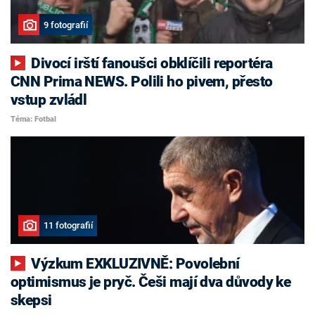
9 fotografií
Divocí irští fanoušci obklíčili reportéra
CNN Prima NEWS. Polili ho pivem, přesto
vstup zvládl
Téma: Fotbal
11 fotografií
Výzkum EXKLUZIVNĚ: Povolební
optimismus je pryč. Češi mají dva důvody ke
skepsi