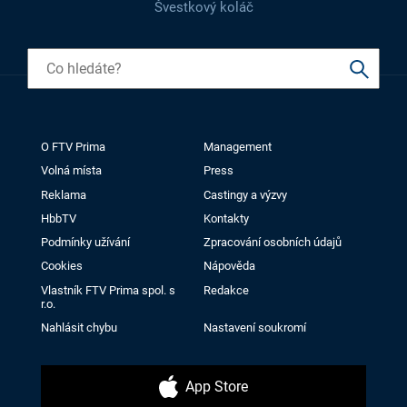
Švestkový koláč
O FTV Prima
Management
Volná místa
Press
Reklama
Castingy a výzvy
HbbTV
Kontakty
Podmínky užívání
Zpracování osobních údajů
Cookies
Nápověda
Vlastník FTV Prima spol. s
Redakce
r.o.
Nahlásit chybu
Nastavení soukromí
App Store