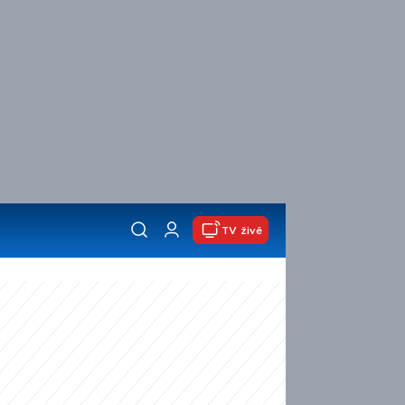
TV živě