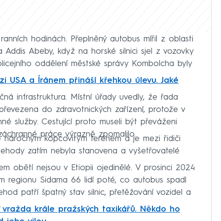
anních hodinách. Přeplněný autobus mířil z oblasti
Addis Abeby, když na horské silnici sjel z vozovky
policejního oddělení městské správy Kombolcha byly
.
i USA a Íránem přináší křehkou úlevu. Jaké
ná infrastruktura. Místní úřady uvedly, že řada
převezena do zdravotnických zařízení, protože v
é služby. Cestující proto museli být převáženi
 záchranné práce výrazně zpomalilo.
ede náročným kopcovitým terénem a je mezi řidiči
 nehody zatím nebyla stanovena a vyšetřovatelé
obětí nejsou v Etiopii ojedinělé. V prosinci 2024
ím regionu Sidama 66 lidí poté, co autobus spadl
ehod patří špatný stav silnic, přetěžování vozidel a
.
vražda krále pražských taxikářů. Někdo ho