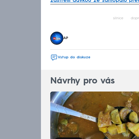
zastřelil dávkou ze samopalu před
Fa
silnice
dopr
AP
Vstup do diskuze
Návrhy pro vás