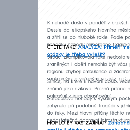
K nehodě došlo v pondělí v brzkých r
Dessie do etiopského hlavního města 
a zřítil se do hluboké rokle. Podle 
následky nehody mimořádně tragické
ČTĚTE TAKÉ:
ANALÝZA: Příměří mez
otázky je třeba vyřešit?
Situaci zkomplikovala také nedostateč
zraněných i obětí nemohla být včas 
regionu chybějí ambulance a záchrann
soukromými a veřejnými vozidly, což
Silnice, na které k havárii došlo, v
známá jako riziková. Přesná příčina
pokračují v jejím objasňování.
Autobusové nehody s vysokým počtem 
zahynulo při podobné tragédii v jižn
do řeky. Mezi hlavní příčiny těchto n
nedostatečná dopravní infrastruktura
MOHLO BY VÁS ZAJÍMAT:
Záhadná 