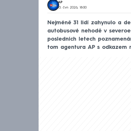
AP
15. čvn 2026, 18:00
Nejméně 31 lidí zahynulo a des
autobusové nehodě v severoet
posledních letech poznamenán
tom agentura AP s odkazem na 