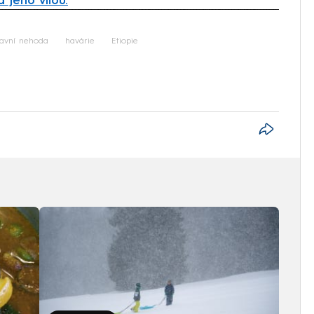
 jeho vilou.
iled to fetch
avní nehoda
havárie
Etiopie