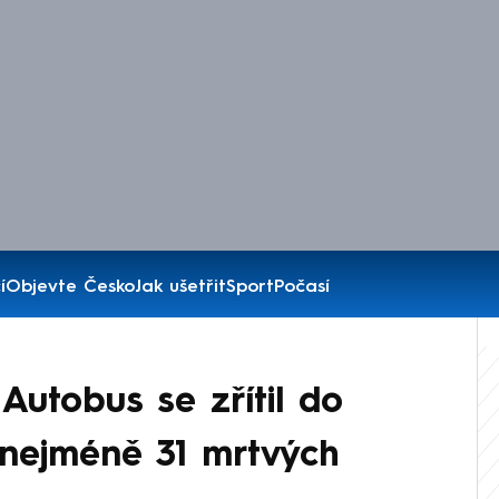
í
Objevte Česko
Jak ušetřit
Sport
Počasí
 Autobus se zřítil do
 nejméně 31 mrtvých