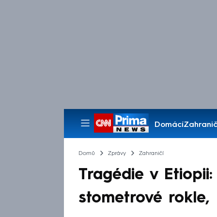
Domácí
Zahranič
Pořady
Domů
Zprávy
Zahraničí
Tragédie v Etiopii:
stometrové rokle,