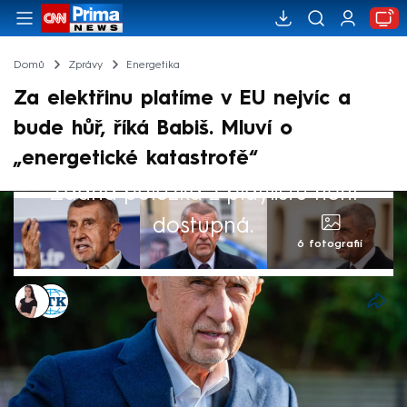
Domů
Zprávy
Energetika
Za elektřinu platíme v EU nejvíc a
bude hůř, říká Babiš. Mluví o
„energetické katastrofě“
Žádná položka z playlistu není
dostupná.
6 fotografií
Monika Kabourková
,
ČTK
4. lis 2025, 09:39
Ze všech členských států Evropské unie
(EU) platíme za elektřinu nejvíc a bude hůř.