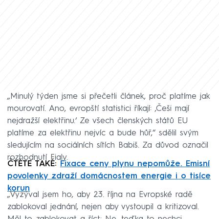
„Minulý týden jsme si přečetli článek, proč platíme jak
mourovatí. Ano, evropští statistici říkají: ‚Češi mají
nejdražší elektřinu.‘ Ze všech členských států EU
platíme za elektřinu nejvíc a bude hůř,“ sdělil svým
sledujícím na sociálních sítích Babiš. Za důvod označil
rozhodnutí Fialy.
ČTĚTE TAKÉ:
Fixace ceny plynu nepomůže. Emisní
povolenky zdraží domácnostem energie i o tisíce
korun
„Vyzýval jsem ho, aby 23. října na Evropské radě
zablokoval jednání, nejen aby vystoupil a kritizoval.