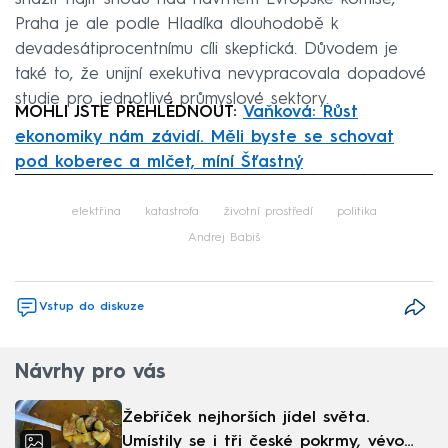
Praha je ale podle Hladíka dlouhodobě k
devadesátiprocentnímu cíli skeptická. Důvodem je
také to, že unijní exekutiva nevypracovala dopadové
studie pro jednotlivé průmyslové sektory.
MOHLI JSTE PŘEHLÉDNOUT:
Vaňková: Růst
ekonomiky nám závidí. Měli byste se schovat
pod koberec a mlčet, míní Šťastný
Failed to fetch
elektřina
katastrofa
životní prostředí
politika
Andrej Babiš
Vstup do diskuze
Návrhy pro vás
Žebříček nejhorších jídel světa.
Umístily se i tři české pokrmy, vévodí