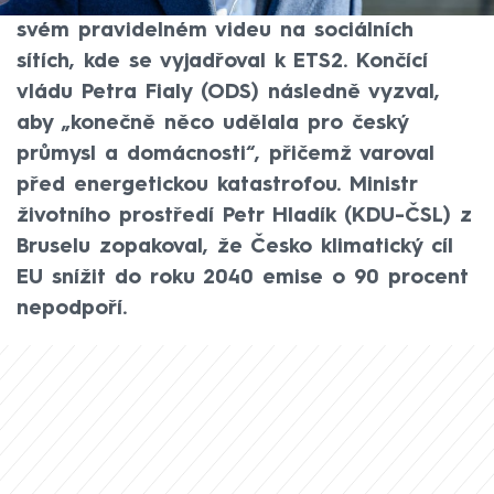
Předseda hnutí ANO Andrej Babiš to řekl ve
svém pravidelném videu na sociálních
sítích, kde se vyjadřoval k ETS2. Končící
vládu Petra Fialy (ODS) následně vyzval,
aby „konečně něco udělala pro český
průmysl a domácnosti“, přičemž varoval
před energetickou katastrofou. Ministr
životního prostředí Petr Hladík (KDU-ČSL) z
Bruselu zopakoval, že Česko klimatický cíl
EU snížit do roku 2040 emise o 90 procent
nepodpoří.