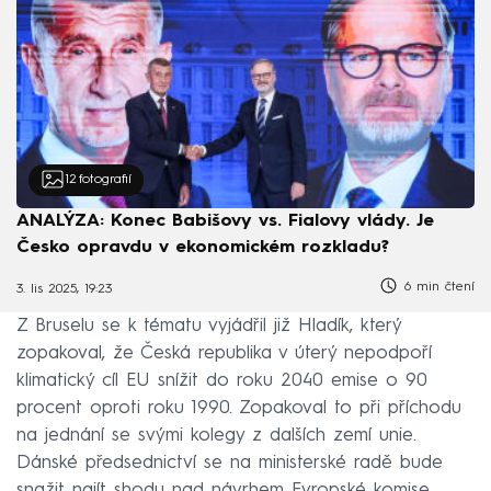
12
fotografií
ANALÝZA: Konec Babišovy vs. Fialovy vlády. Je
Česko opravdu v ekonomickém rozkladu?
6 min čtení
3. lis 2025, 19:23
Z Bruselu se k tématu vyjádřil již Hladík, který
zopakoval, že Česká republika v úterý nepodpoří
klimatický cíl EU snížit do roku 2040 emise o 90
procent oproti roku 1990. Zopakoval to při příchodu
na jednání se svými kolegy z dalších zemí unie.
Dánské předsednictví se na ministerské radě bude
snažit najít shodu nad návrhem Evropské komise,