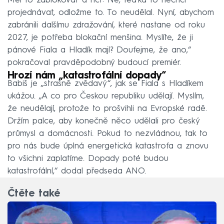
Měl to zablokovat a říct: Ne, teďka to nechci
projednávat, odložme to. To neudělal. Nyní, abychom
zabránili dalšímu zdražování, které nastane od roku
2027, je potřeba blokační menšina. Myslíte, že ji
pánové Fiala a Hladík mají? Doufejme, že ano,“
pokračoval pravděpodobný budoucí premiér.
Hrozí nám „katastrofální dopady“
Babiš je „strašně zvědavý“, jak se Fiala s Hladíkem
ukážou. „A co pro Českou republiku udělají. Myslím,
že neudělají, protože to prošvihli na Evropské radě.
Držím palce, aby konečně něco udělali pro český
průmysl a domácnosti. Pokud to nezvládnou, tak to
pro nás bude úplná energetická katastrofa a znovu
to všichni zaplatíme. Dopady poté budou
katastrofální,“ dodal předseda ANO.
Čtěte také