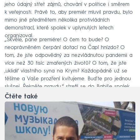
jeho údajný střet zájmů, chování v politice i směrem
k veřejnosti. Právě to, aby premiér mluvil pravdu, bylo
mimo jiné předmětem několika protivládních
demonstrací, které spolek v uplynulých letech
organizoval.
„Skvěle, pane premiére! O čem to bude? O
neoprávněném čerpání dotací na Čapí hnízdo? O
tom, že jste odpovědný za nezvládnutou pandemii a
více než 30 tisíc zmařených životů? O tom, že jste
,uklidil‘ vlastního syna na Krym? Každopádně už se
těšíme a Vaše prozření kvitujeme. Buďte pro jednou
slušnej. Řekněte pravdu,“ strefil se do Babiše spolek.
Čtěte také