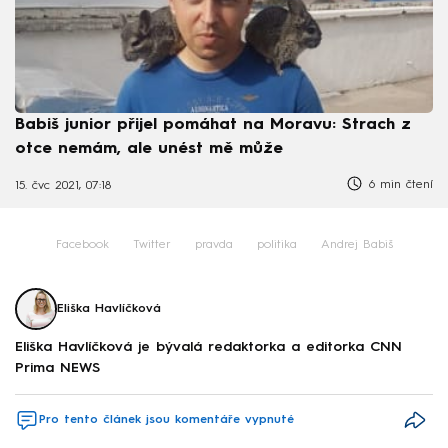
Babiš junior přijel pomáhat na Moravu: Strach z
otce nemám, ale unést mě může
6 min čtení
15. čvc 2021, 07:18
Facebook
Twitter
pravda
politika
Andrej Babiš
Eliška Havlíčková
Eliška Havlíčková je bývalá redaktorka a editorka CNN
Prima NEWS
Pro tento článek jsou komentáře vypnuté