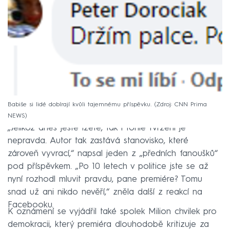
Babiše si lidé dobírají kvůli tajemnému příspěvku.
Zdroj: CNN Prima
NEWS
„Jelikož dnes ještě lžete, tak i tohle tvrzení je
nepravda. Autor tak zastává stanovisko, které
zároveň vyvrací,“ napsal jeden z „předních fanoušků“
pod příspěvkem. „Po 10 letech v politice jste se až
nyní rozhodl mluvit pravdu, pane premiére? Tomu
snad už ani nikdo nevěří,“ zněla další z reakcí na
Facebooku.
K oznámení se vyjádřil také spolek Milion chvilek pro
demokracii, který premiéra dlouhodobě kritizuje za