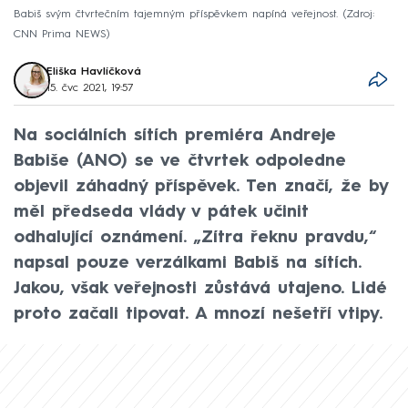
Babiš svým čtvrtečním tajemným příspěvkem napíná veřejnost.
Zdroj:
CNN Prima NEWS
Eliška Havlíčková
15. čvc 2021, 19:57
Na sociálních sítích premiéra Andreje
Babiše (ANO) se ve čtvrtek odpoledne
objevil záhadný příspěvek. Ten značí, že by
měl předseda vlády v pátek učinit
odhalující oznámení. „Zítra řeknu pravdu,“
napsal pouze verzálkami Babiš na sítích.
Jakou, však veřejnosti zůstává utajeno. Lidé
proto začali tipovat. A mnozí nešetří vtipy.