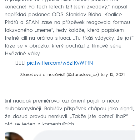
konečně! Po těch letech lží! Jsem zvědavý,“ napsal
například poslanec ODS Stanislav Bláha. Koalice
Pirátů a STAN zase na příspěvek reagovala formou
takzvaného „meme“, tedy koláže, která popiskem
trefně cílí na určitou situaci. „Tu říkáš vždycky, že jo?“
táže se v obrázku, který pochází z filmové série
Hvězdné války.
🤷🏼‍♂️
pic.twitter.com/w6zIKvWTfN
— Starostové a nezávislí (@starostove_cz)
July 15, 2021
Jiní naopak premiérovo oznámení pojali o něco
hlubokomyslněji. Babišův příspěvek chápou jako signál,
že dosud pravdu nemluvil. „Takže jste doteď lhal?“
ptá se jeden z komentujících.