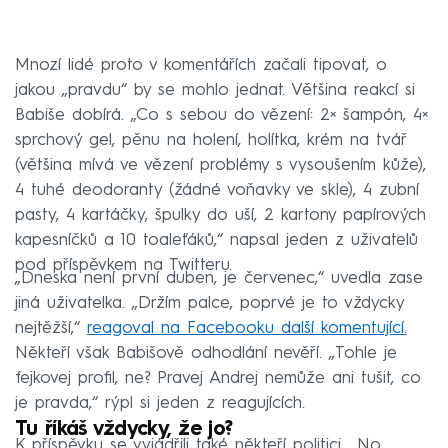
Mnozí lidé proto v komentářích začali tipovat, o
jakou „pravdu“ by se mohlo jednat. Většina reakcí si
Babiše dobírá. „Co s sebou do vězení: 2× šampón, 4×
sprchový gel, pěnu na holení, holítka, krém na tvář
(většina mívá ve vězení problémy s vysoušením kůže),
4 tuhé deodoranty (žádné voňavky ve skle), 4 zubní
pasty, 4 kartáčky, špulky do uší, 2 kartony papírových
kapesníčků a 10 toaleťáků,“ napsal jeden z uživatelů
pod příspěvkem na Twitteru.
„Dneska není první duben, je červenec,“ uvedla zase
jiná uživatelka. „Držím palce, poprvé je to vždycky
nejtěžší,“
reagoval na Facebooku další komentující.
Někteří však Babišově odhodlání nevěří. „Tohle je
fejkovej profil, ne? Pravej Andrej nemůže ani tušit, co
je pravda,“ rýpl si jeden z reagujících.
Tu říkáš vždycky, že jo?
K příspěvku se vyjádřili také někteří politici. „No