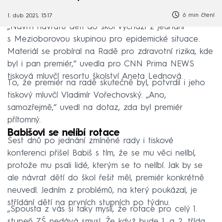
6 min čtení
1. dub 2021, 15:17
„Návrh návratu dětí do škol vychází z jednání
s Mezioborovou skupinou pro epidemické situace.
Materiál se probíral na Radě pro zdravotní rizika, kde
byl i pan premiér,“ uvedla pro CNN Prima NEWS
tisková mluvčí resortu školství Aneta Lednová.
To, že premiér na radě skutečně byl, potvrdil i jeho
tiskový mluvčí Vladimír Vořechovský. „Ano,
samozřejmě,“ uvedl na dotaz, zda byl premiér
přítomný.
Babišovi se nelíbí rotace
Šest dnů po jednání zmíněné rady i tiskové
konferenci přišel Babiš s tím, že se mu věci nelíbí,
protože mu psali lidé, kterým se to nelíbí. Jak by se
ale návrat dětí do škol řešit měl, premiér konkrétně
neuvedl. Jedním z problémů, na který poukázal, je
střídání dětí na prvních stupních po týdnu.
„Spousta z vás si taky myslí, že rotace pro celý 1.
stupeň ZŠ nedává smysl. Že když bude 1. a 2. třída