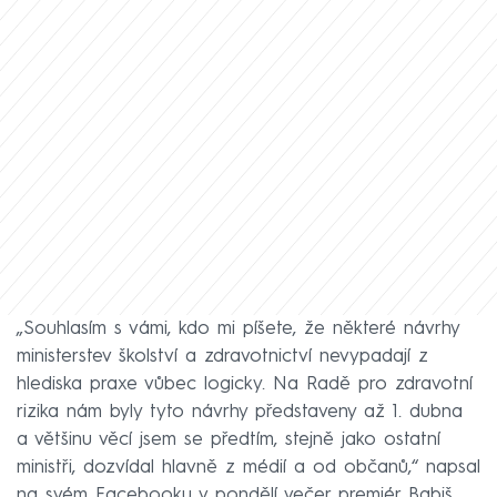
„Souhlasím s vámi, kdo mi píšete, že některé návrhy
ministerstev školství a zdravotnictví nevypadají z
hlediska praxe vůbec logicky. Na Radě pro zdravotní
rizika nám byly tyto návrhy představeny až 1. dubna
a většinu věcí jsem se předtím, stejně jako ostatní
ministři, dozvídal hlavně z médií a od občanů,“ napsal
na svém Facebooku v pondělí večer premiér Babiš.