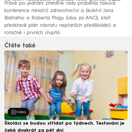
Právě po jednání zmíněné rady proběhla tisková
konference ministrů zdravotnictví a školství Jana
Blatného a Roberta Plagy (oba za ANO), kteří
představili plán návratu nejstarších předškoláků a
rotačně i prvních stupňů.
Čtěte také
Video
Školáci se budou střídat po týdnech. Testování je
čeká dvakrát za pět dní