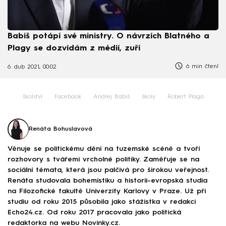
Babiš potápí své ministry. O návrzích Blatného a
Plagy se dozvídám z médií, zuří
6 min čtení
6. dub 2021, 00:02
školství
Facebook
Andrej Babiš
školy
Robert Plaga
Renáta Bohuslavová
Věnuje se politickému dění na tuzemské scéně a tvoří
rozhovory s tvářemi vrcholné politiky. Zaměřuje se na
sociální témata, která jsou palčivá pro širokou veřejnost.
Renáta studovala bohemistiku a historii-evropská studia
na Filozofické fakultě Univerzity Karlovy v Praze. Už při
studiu od roku 2015 působila jako stážistka v redakci
Echo24.cz. Od roku 2017 pracovala jako politická
redaktorka na webu Novinky.cz.