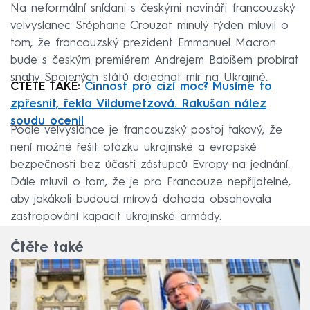
Na neformální snídani s českými novináři francouzský
velvyslanec Stéphane Crouzat minulý týden mluvil o
tom, že francouzský prezident Emmanuel Macron
bude s českým premiérem Andrejem Babišem probírat
snahy Spojených států dojednat mír na Ukrajině.
ČTĚTE TAKÉ:
Činnost pro cizí moc? Musíme to
zpřesnit, řekla Vildumetzová. Rakušan nález
soudu ocenil
Podle velvyslance je francouzský postoj takový, že
není možné řešit otázku ukrajinské a evropské
bezpečnosti bez účasti zástupců Evropy na jednání.
Dále mluvil o tom, že je pro Francouze nepřijatelné,
aby jakákoli budoucí mírová dohoda obsahovala
zastropování kapacit ukrajinské armády.
Čtěte také