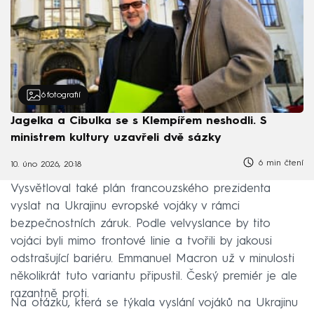
6
fotografií
Jagelka a Cibulka se s Klempířem neshodli. S
ministrem kultury uzavřeli dvě sázky
6 min čtení
10. úno 2026, 20:18
Vysvětloval také plán francouzského prezidenta
vyslat na Ukrajinu evropské vojáky v rámci
bezpečnostních záruk. Podle velvyslance by tito
vojáci byli mimo frontové linie a tvořili by jakousi
odstrašující bariéru. Emmanuel Macron už v minulosti
několikrát tuto variantu připustil. Český premiér je ale
razantně proti.
Na otázku, která se týkala vyslání vojáků na Ukrajinu