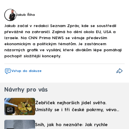
Jakub Říha
Jakub začal v redakci Seznam Zpráv, kde se soustředil
převážně na zahraničí. Zajímá ho dění okolo EU, USA a
Izraele. Na CNN Prima NEWS se věnuje především
ekonomickým a politickým tématům. Je zastáncem
názorných grafik ve vysílání, které divákům lépe pomáhají
pochopit složitější koncepty.
Vstup do diskuze
Návrhy pro vás
Žebříček nejhorších jídel světa.
Umístily se i tři české pokrmy, vévodí
skandinávská kuchyně
Sníh, jak ho neznáte: Jak rychle