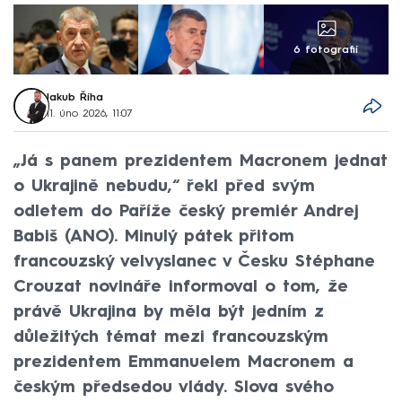
6 fotografií
Jakub Říha
11. úno 2026, 11:07
„Já s panem prezidentem Macronem jednat
o Ukrajině nebudu,“ řekl před svým
odletem do Paříže český premiér Andrej
Babiš (ANO). Minulý pátek přitom
francouzský velvyslanec v Česku Stéphane
Crouzat novináře informoval o tom, že
právě Ukrajina by měla být jedním z
důležitých témat mezi francouzským
prezidentem Emmanuelem Macronem a
českým předsedou vlády. Slova svého