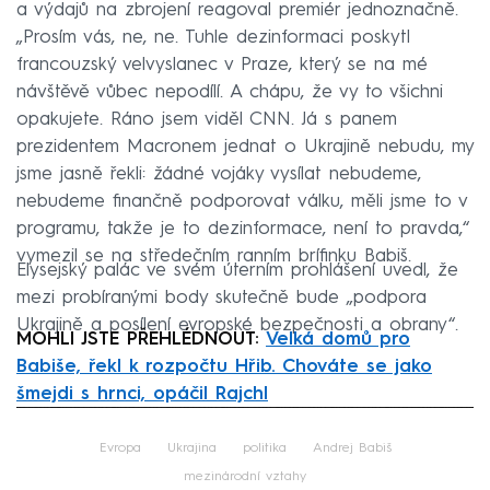
a výdajů na zbrojení reagoval premiér jednoznačně.
„Prosím vás, ne, ne. Tuhle dezinformaci poskytl
francouzský velvyslanec v Praze, který se na mé
návštěvě vůbec nepodílí. A chápu, že vy to všichni
opakujete. Ráno jsem viděl CNN. Já s panem
prezidentem Macronem jednat o Ukrajině nebudu, my
jsme jasně řekli: žádné vojáky vysílat nebudeme,
nebudeme finančně podporovat válku, měli jsme to v
programu, takže je to dezinformace, není to pravda,“
vymezil se na středečním ranním brífinku Babiš.
Elysejský palác ve svém úterním prohlášení uvedl, že
mezi probíranými body skutečně bude „podpora
Ukrajině a posílení evropské bezpečnosti a obrany“.
MOHLI JSTE PŘEHLÉDNOUT:
Velká domů pro
Babiše, řekl k rozpočtu Hřib. Chováte se jako
šmejdi s hrnci, opáčil Rajchl
Failed to fetch
Evropa
Ukrajina
politika
Andrej Babiš
mezinárodní vztahy