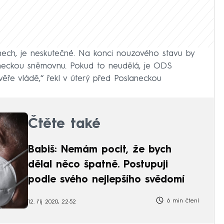
nech, je neskutečné. Na konci nouzového stavu by
neckou sněmovnu. Pokud to neudělá, je ODS
ěře vládě,“ řekl v úterý před Poslaneckou
Čtěte také
Babiš: Nemám pocit, že bych
dělal něco špatně. Postupuji
podle svého nejlepšího svědomí
6 min čtení
12. říj 2020, 22:52