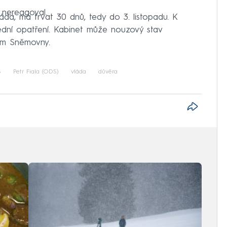
 nereagoval.
áda, má trvat 30 dnů, tedy do 3. listopadu. K
ední opatření. Kabinet může nouzový stav
sem Sněmovny.
S
Petr Fiala (ODS)
vláda
důvěra