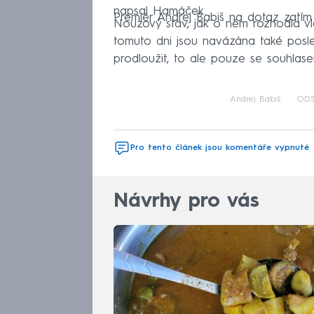
napsal Hamáček.
Premiér Andrej Babiš na dotaz zatím
Nouzový stav, jak o něm rozhodla vl
tomuto dni jsou navázána také posl
prodloužit, to ale pouze se souhla
Andrej Babiš
OD
Pro tento článek jsou komentáře vypnuté
Návrhy pro vás