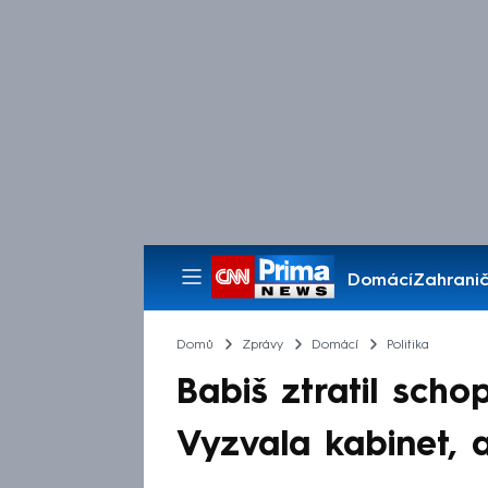
Domácí
Zahranič
Pořady
Domů
Zprávy
Domácí
Politika
Babiš ztratil schop
Vyzvala kabinet, 