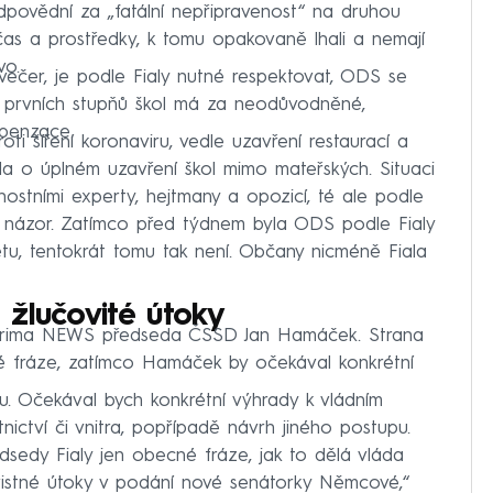
povědní za „fatální nepřipravenost“ na druhou
čas a prostředky, k tomu opakovaně lhali a nemají
vo.
ý večer, je podle Fialy nutné respektovat, ODS se
í prvních stupňů škol má za neodůvodněné,
penzace.
oti šíření koronaviru, vedle uzavření restaurací a
a o úplném uzavření škol mimo mateřských. Situaci
ostními experty, hejtmany a opozicí, té ale podle
í názor. Zatímco před týdnem byla ODS podle Fialy
tu, tentokrát tomu tak není. Občany nicméně Fiala
 žlučovité útoky
rima NEWS předseda ČSSD Jan Hamáček. Strana
né fráze, zatímco Hamáček by očekával konkrétní
u. Očekával bych konkrétní výhrady k vládním
nictví či vnitra, popřípadě návrh jiného postupu.
edy Fialy jen obecné fráze, jak to dělá vláda
vistné útoky v podání nové senátorky Němcové,“