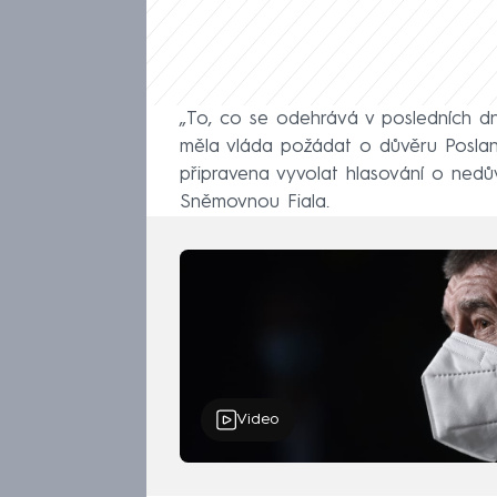
„To, co se odehrává v posledních d
měla vláda požádat o důvěru Posla
připravena vyvolat hlasování o nedův
Sněmovnou Fiala.
Video