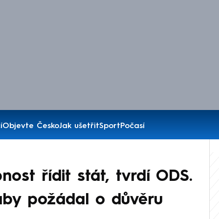
í
Objevte Česko
Jak ušetřit
Sport
Počasí
nost řídit stát, tvrdí ODS.
aby požádal o důvěru