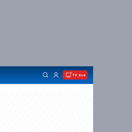
TV živě