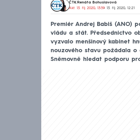
ČTK
,
Renáta Bohuslavová
Akt. 13. říj 2020, 13:59
• 13. říj 2020, 12:21
Premiér Andrej Babiš (ANO) po
vládu a stát. Předsednictvo 
vyzvalo menšinový kabinet hn
nouzového stavu požádala o d
Sněmovně hledat podporu pro 