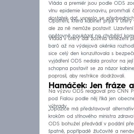
Vláda a premiér jsou podle ODS zod
vlnu epidemie koronaviru, promrhali 
dostatek dat, usneslo se předsednict
Opatření, která kabinet přijal v úter
ale za ně nemůže postavit. Uzavřen
opětovně poukázal na chybějící kom
Vláda v úterý dál zostřila omezení pr
barů až na výdejová okénka rozhodl
sice celý den konzultovala s bezpečn
vyjádření ODS nedala prostor na jej
schopna postavit se za názor kabine
poprosil, aby restrikce dodržovali.
Hamáček: Jen fráze a
Na výzvu ODS reagoval pro CNN P
pod Fialou podle něj říká jen obec
výhrady.
„Opozice má představovat alternativ
krokům od stínového ministra zdravot
ODS bohužel předvádí v podání předs
špatně, popřípadě žlučovité a nená