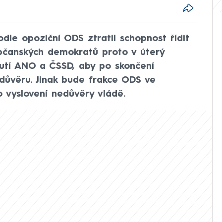
dle opoziční ODS ztratil schopnost řídit
občanských demokratů proto v úterý
utí ANO a ČSSD, aby po skončení
ůvěru. Jinak bude frakce ODS ve
vyslovení nedůvěry vládě.