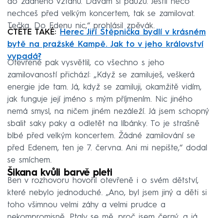
do žádného vztahu. Dávám si pauzu. Jestli něco
nechceš před velkým koncertem, tak se zamilovat.
Tečka. Do Edenu nic,“ prohlásil zpěvák.
ČTĚTE TAKÉ:
Herec Jiří Štěpnička bydlí v krásném
bytě na pražské Kampě. Jak to v jeho království
vypadá?
Otevřeně pak vysvětlil, co všechno s jeho
zamilovaností přichází: „Když se zamiluješ, veškerá
energie jde tam. Já, když se zamiluji, okamžitě vidím,
jak funguje její jméno s mým příjmením. Nic jiného
nemá smysl, na ničem jiném nezáleží. Já jsem schopný
sbalit saky paky a odletět na líbánky. To je strašně
blbé před velkým koncertem. Žádné zamilování se
před Edenem, ten je 7. června. Ani mi nepište,“ dodal
se smíchem.
Šikana kvůli barvě pleti
Ben v rozhovoru hovořil otevřeně i o svém dětství,
které nebylo jednoduché. „Ano, byl jsem jiný a děti si
toho všimnou velmi záhy a velmi prudce a
nekompromisně. Ptaly se mě, proč jsem černý, a já