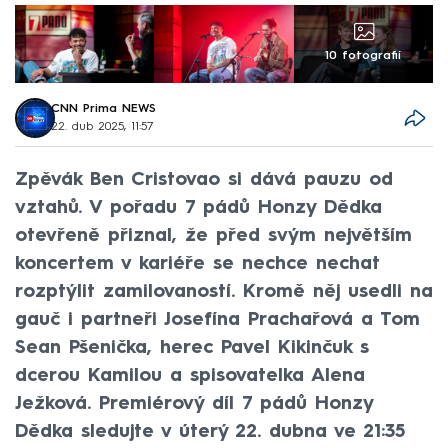
10 fotografií
CNN Prima NEWS
22. dub 2025, 11:57
Zpěvák Ben Cristovao si dává pauzu od
vztahů. V pořadu 7 pádů Honzy Dědka
otevřeně přiznal, že před svým největším
koncertem v kariéře se nechce nechat
rozptýlit zamilovaností. Kromě něj usedli na
gauč i partneři Josefína Prachařová a Tom
Sean Pšenička, herec Pavel Kikinčuk s
dcerou Kamilou a spisovatelka Alena
Ježková. Premiérový díl 7 pádů Honzy
Dědka sledujte v úterý 22. dubna ve 21:35