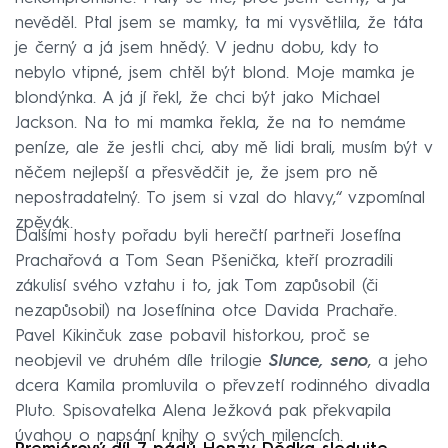
nevěděl. Ptal jsem se mamky, ta mi vysvětlila, že táta
je černý a já jsem hnědý. V jednu dobu, kdy to
nebylo vtipné, jsem chtěl být blond. Moje mamka je
blondýnka. A já jí řekl, že chci být jako Michael
Jackson. Na to mi mamka řekla, že na to nemáme
peníze, ale že jestli chci, aby mě lidi brali, musím být v
něčem nejlepší a přesvědčit je, že jsem pro ně
nepostradatelný. To jsem si vzal do hlavy,“ vzpomínal
zpěvák.
Dalšími hosty pořadu byli herečtí partneři Josefína
Prachařová a Tom Sean Pšenička, kteří prozradili
zákulisí svého vztahu i to, jak Tom zapůsobil (či
nezapůsobil) na Josefínina otce Davida Prachaře.
Pavel Kikinčuk zase pobavil historkou, proč se
neobjevil ve druhém díle trilogie
Slunce, seno
, a jeho
dcera Kamila promluvila o převzetí rodinného divadla
Pluto. Spisovatelka Alena Ježková pak překvapila
úvahou o napsání knihy o svých milencích.