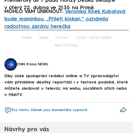
Premiérový díl 7 pádů Honzy Dědka sledujte
v úterý 22. dubna ve 21:35 na Primě.
MOHLO VÁM UNIKNOUT:
Veronika Khek Kubařová
bude maminkou. „Přiletí klokan,“ oznámila
radostnou zprávu herečka
Failed to fetch
hudba
single
koncert
7 pádů Honzy Dědka
Ben Cristovao
CNN Prima NEWS
Díky úzké spolupráci redakcí online a TV zpravodajství
vám přinášíme desítky reportáží i v textové podobě, které
můžete sledovat v televizi, na webu, sociálních sítích nebo
v HbbTV.
Pro tento článek jsou komentáře vypnuté
Návrhy pro vás